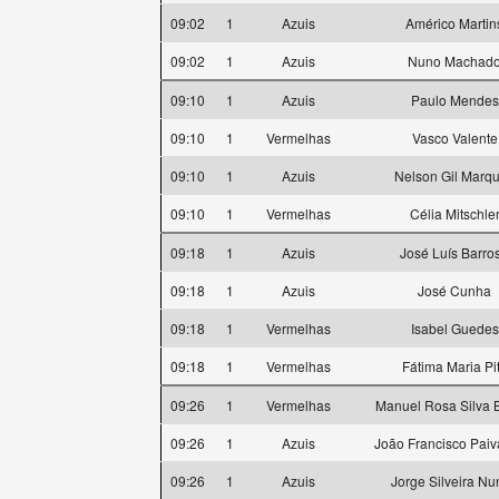
09:02
1
Azuis
Américo Martin
09:02
1
Azuis
Nuno Machad
09:10
1
Azuis
Paulo Mendes
09:10
1
Vermelhas
Vasco Valente
09:10
1
Azuis
Nelson Gil Marq
09:10
1
Vermelhas
Célia Mitschle
09:18
1
Azuis
José Luís Barro
09:18
1
Azuis
José Cunha
09:18
1
Vermelhas
Isabel Guedes
09:18
1
Vermelhas
Fátima Maria Pi
09:26
1
Vermelhas
Manuel Rosa Silva 
09:26
1
Azuis
João Francisco Paiv
09:26
1
Azuis
Jorge Silveira Nu