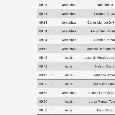
09:26
1
Vermelhas
Noé Fontes
09:34
1
Vermelhas
Luciano Toma
09:34
1
Vermelhas
Carlos Manuel D. P
09:34
1
Vermelhas
Felismina Barra
09:34
1
Vermelhas
Carmen Toma
09:42
1
Vermelhas
António Henriques 
09:42
1
Azuis
José M. Messias dos
09:42
1
Azuis
Nelson Costa
09:42
1
Azuis
Fernando Simõ
09:50
1
Azuis
Joaquim Branc
09:50
1
Vermelhas
António Ferreira da
09:50
1
Azuis
Jorge Manuel Teo
09:50
1
Azuis
Paulo Cruz