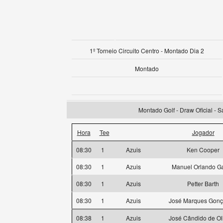
1º Torneio Circuito Centro - Montado Dia 2
Montado
Montado Golf - Draw Oficial - 
Hora
Tee
Jogador
08:30
1
Azuis
Ken Cooper
08:30
1
Azuis
Manuel Orlando Ga
08:30
1
Azuis
Petter Barth
08:30
1
Azuis
José Marques Gonç
08:38
1
Azuis
José Cândido de Ol