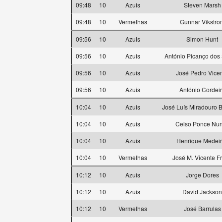
09:48
10
Azuis
Steven Marsh
09:48
10
Vermelhas
Gunnar Vikstro
09:56
10
Azuis
Simon Hunt
09:56
10
Azuis
António Picanço dos
09:56
10
Azuis
José Pedro Vice
09:56
10
Azuis
António Cordei
10:04
10
Azuis
José Luís Miradouro 
10:04
10
Azuis
Celso Ponce Nu
10:04
10
Azuis
Henrique Medei
10:04
10
Vermelhas
José M. Vicente Fr
10:12
10
Azuis
Jorge Dores
10:12
10
Azuis
David Jackson
10:12
10
Vermelhas
José Barrulas