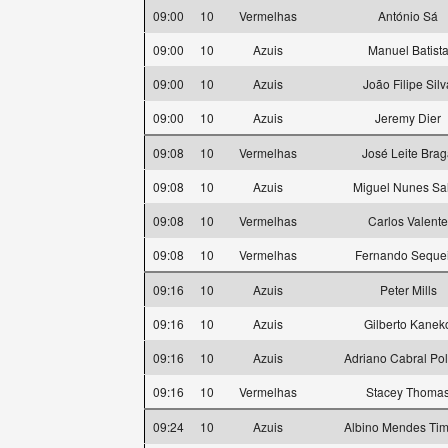
09:00
10
Vermelhas
António Sá
09:00
10
Azuis
Manuel Batist
09:00
10
Azuis
João Filipe Silv
09:00
10
Azuis
Jeremy Dier
09:08
10
Vermelhas
José Leite Bra
09:08
10
Azuis
Miguel Nunes Sa
09:08
10
Vermelhas
Carlos Valente
09:08
10
Vermelhas
Fernando Seque
09:16
10
Azuis
Peter Mills
09:16
10
Azuis
Gilberto Kanek
09:16
10
Azuis
Adriano Cabral Po
09:16
10
Vermelhas
Stacey Thoma
09:24
10
Azuis
Albino Mendes Tim