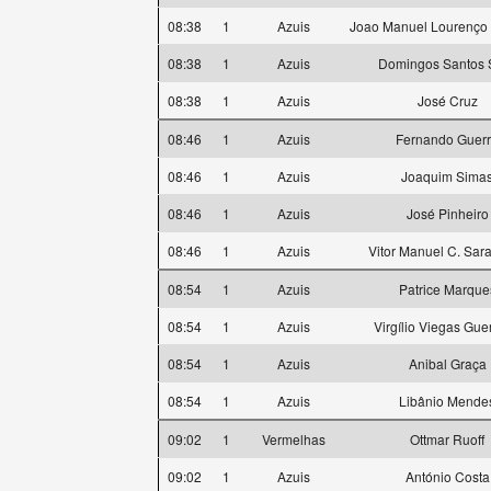
08:38
1
Azuis
Joao Manuel Lourenço
08:38
1
Azuis
Domingos Santos S
08:38
1
Azuis
José Cruz
08:46
1
Azuis
Fernando Guer
08:46
1
Azuis
Joaquim Sima
08:46
1
Azuis
José Pinheiro
08:46
1
Azuis
Vitor Manuel C. Sa
08:54
1
Azuis
Patrice Marque
08:54
1
Azuis
Virgílio Viegas Gue
08:54
1
Azuis
Anibal Graça
08:54
1
Azuis
Libânio Mende
09:02
1
Vermelhas
Ottmar Ruoff
09:02
1
Azuis
António Costa