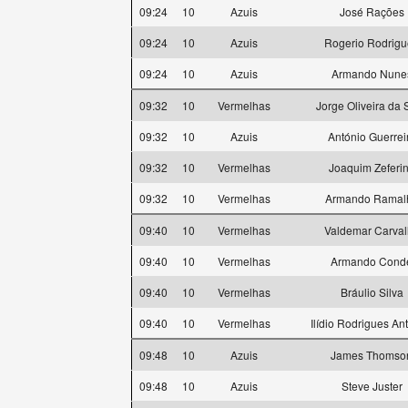
09:24
10
Azuis
José Rações
09:24
10
Azuis
Rogerio Rodrigu
09:24
10
Azuis
Armando Nune
09:32
10
Vermelhas
Jorge Oliveira da 
09:32
10
Azuis
António Guerrei
09:32
10
Vermelhas
Joaquim Zeferi
09:32
10
Vermelhas
Armando Ramal
09:40
10
Vermelhas
Valdemar Carva
09:40
10
Vermelhas
Armando Cond
09:40
10
Vermelhas
Bráulio Silva
09:40
10
Vermelhas
Ilídio Rodrigues An
09:48
10
Azuis
James Thomso
09:48
10
Azuis
Steve Juster