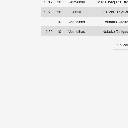
10:12
10
Vermelhas
Maria Joaquina Bar
10:20
10
Azuis
Keiichi Taniguc
10:20
10
Vermelhas
António Caeir
10:20
10
Vermelhas
Nobuko Taniguc
Publica