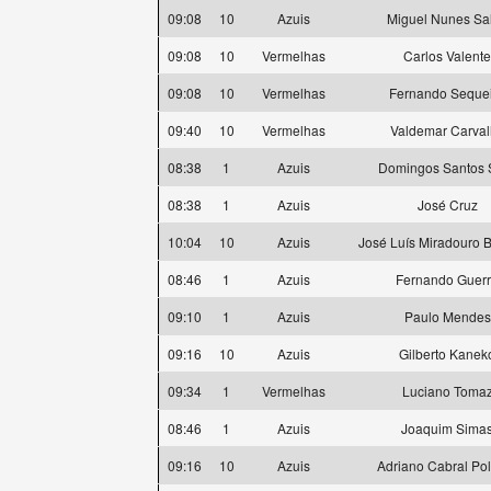
09:08
10
Azuis
Miguel Nunes Sa
09:08
10
Vermelhas
Carlos Valente
09:08
10
Vermelhas
Fernando Seque
09:40
10
Vermelhas
Valdemar Carva
08:38
1
Azuis
Domingos Santos S
08:38
1
Azuis
José Cruz
10:04
10
Azuis
José Luís Miradouro 
08:46
1
Azuis
Fernando Guer
09:10
1
Azuis
Paulo Mendes
09:16
10
Azuis
Gilberto Kanek
09:34
1
Vermelhas
Luciano Toma
08:46
1
Azuis
Joaquim Sima
09:16
10
Azuis
Adriano Cabral Po