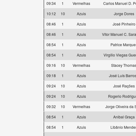
09:34
1
Vermelhas
Carlos Manuel D. P
10:12
10
Azuis
Jorge Dores
08:46
1
Azuis
José Pinheiro
08:46
1
Azuis
Vitor Manuel C. Sa
08:54
1
Azuis
Patrice Marque
08:54
1
Azuis
Virgílio Viegas Gue
09:16
10
Vermelhas
Stacey Thoma
09:18
1
Azuis
José Luís Barro
09:24
10
Azuis
José Rações
09:24
10
Azuis
Rogerio Rodrigu
09:32
10
Vermelhas
Jorge Oliveira da 
08:54
1
Azuis
Anibal Graça
08:54
1
Azuis
Libânio Mende