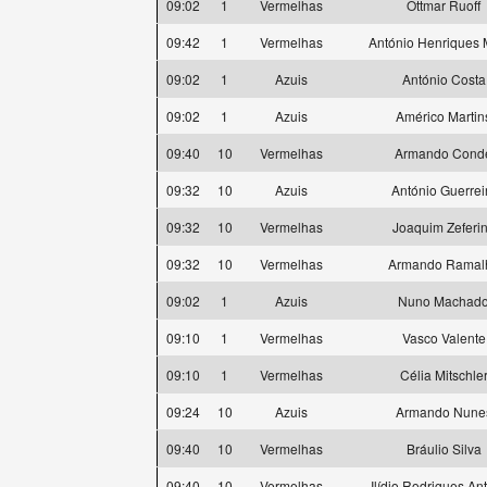
09:02
1
Vermelhas
Ottmar Ruoff
09:42
1
Vermelhas
António Henriques 
09:02
1
Azuis
António Costa
09:02
1
Azuis
Américo Martin
09:40
10
Vermelhas
Armando Cond
09:32
10
Azuis
António Guerrei
09:32
10
Vermelhas
Joaquim Zeferi
09:32
10
Vermelhas
Armando Ramal
09:02
1
Azuis
Nuno Machad
09:10
1
Vermelhas
Vasco Valente
09:10
1
Vermelhas
Célia Mitschle
09:24
10
Azuis
Armando Nune
09:40
10
Vermelhas
Bráulio Silva
09:40
10
Vermelhas
Ilídio Rodrigues An