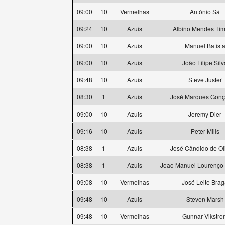
09:00
10
Vermelhas
António Sá
09:24
10
Azuis
Albino Mendes Tim
09:00
10
Azuis
Manuel Batist
09:00
10
Azuis
João Filipe Silv
09:48
10
Azuis
Steve Juster
08:30
1
Azuis
José Marques Gonç
09:00
10
Azuis
Jeremy Dier
09:16
10
Azuis
Peter Mills
08:38
1
Azuis
José Cândido de Ol
08:38
1
Azuis
Joao Manuel Lourenço
09:08
10
Vermelhas
José Leite Bra
09:48
10
Azuis
Steven Marsh
09:48
10
Vermelhas
Gunnar Vikstro