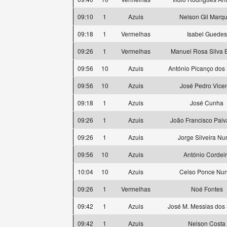
09:10
1
Azuis
Nelson Gil Marq
09:18
1
Vermelhas
Isabel Guedes
09:26
1
Vermelhas
Manuel Rosa Silva 
09:56
10
Azuis
António Picanço dos
09:56
10
Azuis
José Pedro Vice
09:18
1
Azuis
José Cunha
09:26
1
Azuis
João Francisco Paiv
09:26
1
Azuis
Jorge Silveira Nu
09:56
10
Azuis
António Cordei
10:04
10
Azuis
Celso Ponce Nu
09:26
1
Vermelhas
Noé Fontes
09:42
1
Azuis
José M. Messias dos
09:42
1
Azuis
Nelson Costa