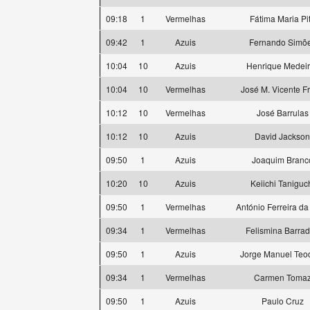
09:18
1
Vermelhas
Fátima Maria Pi
09:42
1
Azuis
Fernando Simõ
10:04
10
Azuis
Henrique Medei
10:04
10
Vermelhas
José M. Vicente Fr
10:12
10
Vermelhas
José Barrulas
10:12
10
Azuis
David Jackson
09:50
1
Azuis
Joaquim Branc
10:20
10
Azuis
Keiichi Taniguc
09:50
1
Vermelhas
António Ferreira da
09:34
1
Vermelhas
Felismina Barra
09:50
1
Azuis
Jorge Manuel Teo
09:34
1
Vermelhas
Carmen Toma
09:50
1
Azuis
Paulo Cruz