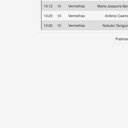
10:12
10
Vermelhas
Maria Joaquina Bar
10:20
10
Vermelhas
António Caeir
10:20
10
Vermelhas
Nobuko Taniguc
Publica