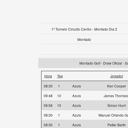
1º Torneio Circuito Centro - Montado Dia 2
Montado
Montado Golf - Draw Oficial - 
Hora
Tee
Jogador
08:30
1
Azuis
Ken Cooper
09:48
10
Azuis
James Thomso
09:56
10
Azuis
Simon Hunt
08:30
1
Azuis
Manuel Orlando Ga
08:30
1
Azuis
Petter Barth