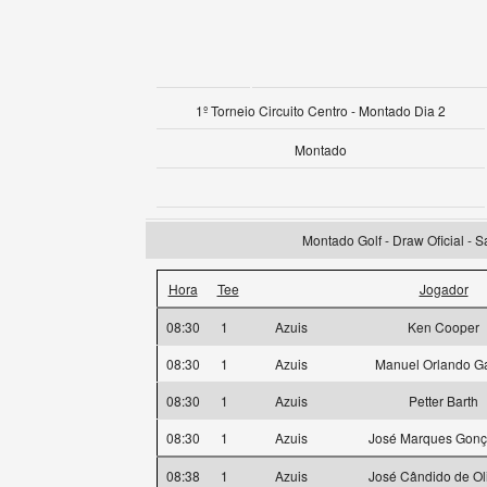
1º Torneio Circuito Centro - Montado Dia 2
Montado
Montado Golf - Draw Oficial - 
Hora
Tee
Jogador
08:30
1
Azuis
Ken Cooper
08:30
1
Azuis
Manuel Orlando Ga
08:30
1
Azuis
Petter Barth
08:30
1
Azuis
José Marques Gonç
08:38
1
Azuis
José Cândido de Ol