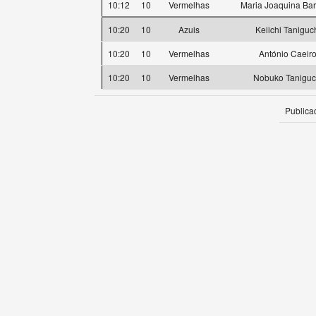
10:12
10
Vermelhas
Maria Joaquina Bar
10:20
10
Azuis
Keiichi Taniguc
10:20
10
Vermelhas
António Caeir
10:20
10
Vermelhas
Nobuko Taniguc
Publica