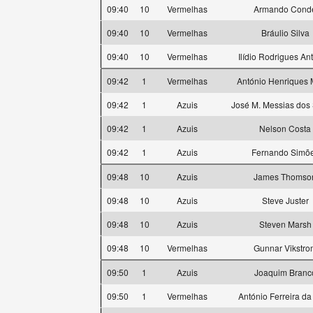
09:40
10
Vermelhas
Armando Cond
09:40
10
Vermelhas
Bráulio Silva
09:40
10
Vermelhas
Ilídio Rodrigues An
09:42
1
Vermelhas
António Henriques 
09:42
1
Azuis
José M. Messias dos
09:42
1
Azuis
Nelson Costa
09:42
1
Azuis
Fernando Simõ
09:48
10
Azuis
James Thomso
09:48
10
Azuis
Steve Juster
09:48
10
Azuis
Steven Marsh
09:48
10
Vermelhas
Gunnar Vikstro
09:50
1
Azuis
Joaquim Branc
09:50
1
Vermelhas
António Ferreira da