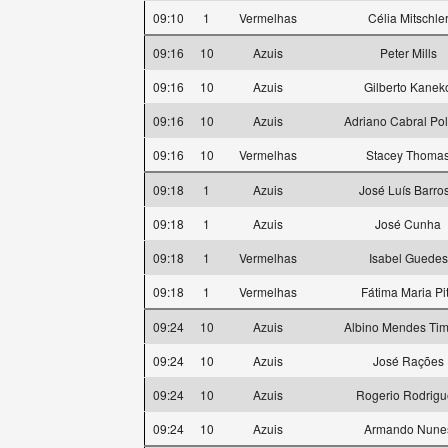
09:10
1
Vermelhas
Célia Mitschle
09:16
10
Azuis
Peter Mills
09:16
10
Azuis
Gilberto Kanek
09:16
10
Azuis
Adriano Cabral Po
09:16
10
Vermelhas
Stacey Thoma
09:18
1
Azuis
José Luís Barro
09:18
1
Azuis
José Cunha
09:18
1
Vermelhas
Isabel Guedes
09:18
1
Vermelhas
Fátima Maria Pi
09:24
10
Azuis
Albino Mendes Tim
09:24
10
Azuis
José Rações
09:24
10
Azuis
Rogerio Rodrigu
09:24
10
Azuis
Armando Nune