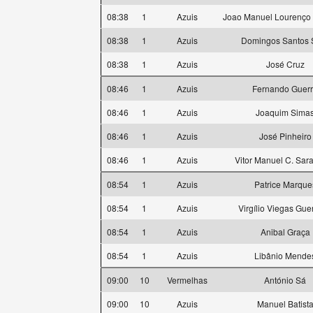
08:38
1
Azuis
Joao Manuel Lourenço
08:38
1
Azuis
Domingos Santos S
08:38
1
Azuis
José Cruz
08:46
1
Azuis
Fernando Guer
08:46
1
Azuis
Joaquim Sima
08:46
1
Azuis
José Pinheiro
08:46
1
Azuis
Vitor Manuel C. Sa
08:54
1
Azuis
Patrice Marque
08:54
1
Azuis
Virgílio Viegas Gue
08:54
1
Azuis
Anibal Graça
08:54
1
Azuis
Libânio Mende
09:00
10
Vermelhas
António Sá
09:00
10
Azuis
Manuel Batist