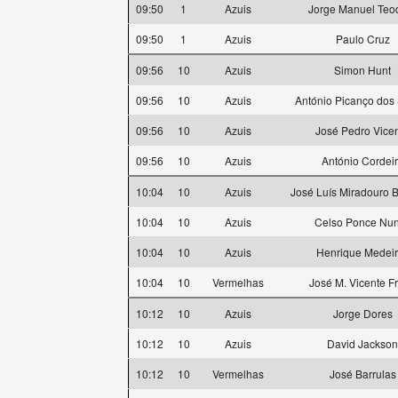
09:50
1
Azuis
Jorge Manuel Teo
09:50
1
Azuis
Paulo Cruz
09:56
10
Azuis
Simon Hunt
09:56
10
Azuis
António Picanço dos
09:56
10
Azuis
José Pedro Vice
09:56
10
Azuis
António Cordei
10:04
10
Azuis
José Luís Miradouro 
10:04
10
Azuis
Celso Ponce Nu
10:04
10
Azuis
Henrique Medei
10:04
10
Vermelhas
José M. Vicente Fr
10:12
10
Azuis
Jorge Dores
10:12
10
Azuis
David Jackson
10:12
10
Vermelhas
José Barrulas