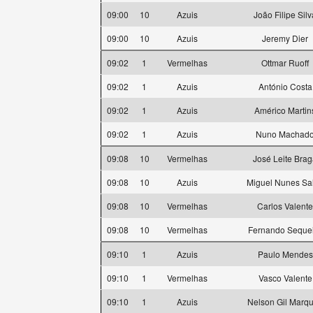
09:00
10
Azuis
João Filipe Silv
09:00
10
Azuis
Jeremy Dier
09:02
1
Vermelhas
Ottmar Ruoff
09:02
1
Azuis
António Costa
09:02
1
Azuis
Américo Martin
09:02
1
Azuis
Nuno Machad
09:08
10
Vermelhas
José Leite Bra
09:08
10
Azuis
Miguel Nunes Sa
09:08
10
Vermelhas
Carlos Valente
09:08
10
Vermelhas
Fernando Seque
09:10
1
Azuis
Paulo Mendes
09:10
1
Vermelhas
Vasco Valente
09:10
1
Azuis
Nelson Gil Marq