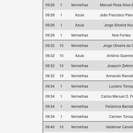
09:26
1
Vermelhas
Manuel Rosa Silva 
09:26
1
Azuis
João Francisco Paiv
09:26
1
Azuis
Jorge Silveira Nu
09:26
1
Vermelhas
Noé Fontes
09:32
10
Vermelhas
Jorge Oliveira da 
09:32
10
Azuis
António Guerrei
09:32
10
Vermelhas
Joaquim Zeferi
09:32
10
Vermelhas
Armando Ramal
09:34
1
Vermelhas
Luciano Toma
09:34
1
Vermelhas
Carlos Manuel D. P
09:34
1
Vermelhas
Felismina Barra
09:34
1
Vermelhas
Carmen Toma
09:40
10
Vermelhas
Valdemar Carva