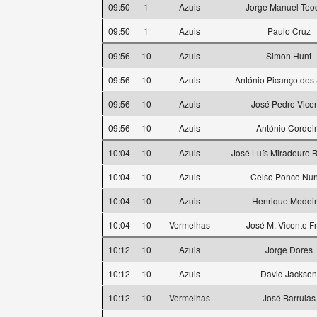
09:50
1
Azuis
Jorge Manuel Teo
09:50
1
Azuis
Paulo Cruz
09:56
10
Azuis
Simon Hunt
09:56
10
Azuis
António Picanço dos
09:56
10
Azuis
José Pedro Vice
09:56
10
Azuis
António Cordei
10:04
10
Azuis
José Luís Miradouro 
10:04
10
Azuis
Celso Ponce Nu
10:04
10
Azuis
Henrique Medei
10:04
10
Vermelhas
José M. Vicente Fr
10:12
10
Azuis
Jorge Dores
10:12
10
Azuis
David Jackson
10:12
10
Vermelhas
José Barrulas