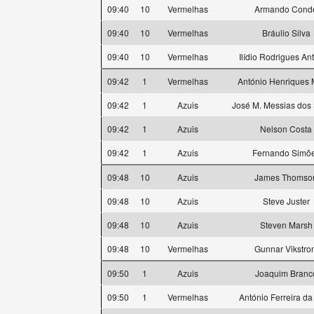
09:40
10
Vermelhas
Armando Cond
09:40
10
Vermelhas
Bráulio Silva
09:40
10
Vermelhas
Ilídio Rodrigues An
09:42
1
Vermelhas
António Henriques 
09:42
1
Azuis
José M. Messias dos
09:42
1
Azuis
Nelson Costa
09:42
1
Azuis
Fernando Simõ
09:48
10
Azuis
James Thomso
09:48
10
Azuis
Steve Juster
09:48
10
Azuis
Steven Marsh
09:48
10
Vermelhas
Gunnar Vikstro
09:50
1
Azuis
Joaquim Branc
09:50
1
Vermelhas
António Ferreira da