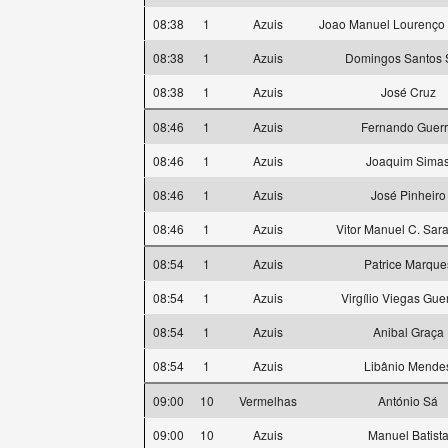
08:38
1
Azuis
Joao Manuel Lourenço
08:38
1
Azuis
Domingos Santos S
08:38
1
Azuis
José Cruz
08:46
1
Azuis
Fernando Guer
08:46
1
Azuis
Joaquim Sima
08:46
1
Azuis
José Pinheiro
08:46
1
Azuis
Vitor Manuel C. Sa
08:54
1
Azuis
Patrice Marque
08:54
1
Azuis
Virgílio Viegas Gue
08:54
1
Azuis
Anibal Graça
08:54
1
Azuis
Libânio Mende
09:00
10
Vermelhas
António Sá
09:00
10
Azuis
Manuel Batist