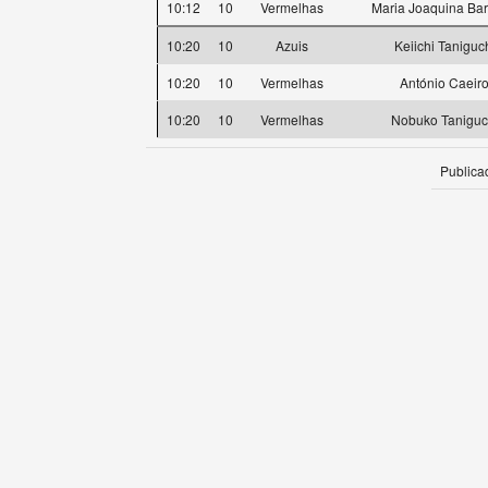
10:12
10
Vermelhas
Maria Joaquina Bar
10:20
10
Azuis
Keiichi Taniguc
10:20
10
Vermelhas
António Caeir
10:20
10
Vermelhas
Nobuko Taniguc
Publica