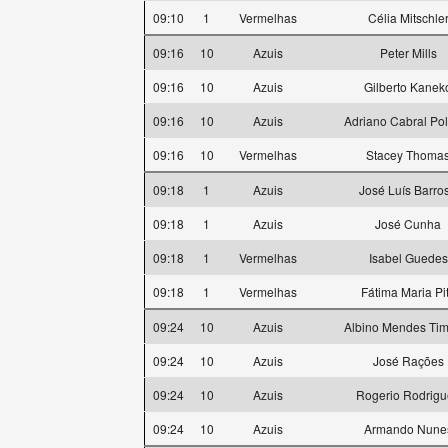
09:10
1
Vermelhas
Célia Mitschle
09:16
10
Azuis
Peter Mills
09:16
10
Azuis
Gilberto Kanek
09:16
10
Azuis
Adriano Cabral Po
09:16
10
Vermelhas
Stacey Thoma
09:18
1
Azuis
José Luís Barro
09:18
1
Azuis
José Cunha
09:18
1
Vermelhas
Isabel Guedes
09:18
1
Vermelhas
Fátima Maria Pi
09:24
10
Azuis
Albino Mendes Tim
09:24
10
Azuis
José Rações
09:24
10
Azuis
Rogerio Rodrigu
09:24
10
Azuis
Armando Nune