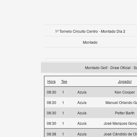
1º Torneio Circuito Centro - Montado Dia 2
Montado
Montado Golf - Draw Oficial - 
Hora
Tee
Jogador
08:30
1
Azuis
Ken Cooper
08:30
1
Azuis
Manuel Orlando Ga
08:30
1
Azuis
Petter Barth
08:30
1
Azuis
José Marques Gonç
08:38
1
Azuis
José Cândido de Ol