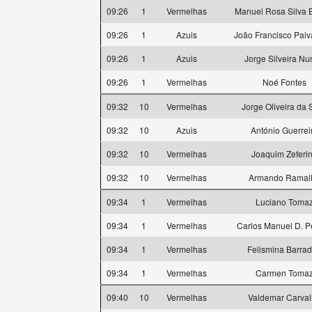
09:26
1
Vermelhas
Manuel Rosa Silva 
09:26
1
Azuis
João Francisco Paiv
09:26
1
Azuis
Jorge Silveira Nu
09:26
1
Vermelhas
Noé Fontes
09:32
10
Vermelhas
Jorge Oliveira da 
09:32
10
Azuis
António Guerrei
09:32
10
Vermelhas
Joaquim Zeferi
09:32
10
Vermelhas
Armando Ramal
09:34
1
Vermelhas
Luciano Toma
09:34
1
Vermelhas
Carlos Manuel D. P
09:34
1
Vermelhas
Felismina Barra
09:34
1
Vermelhas
Carmen Toma
09:40
10
Vermelhas
Valdemar Carva