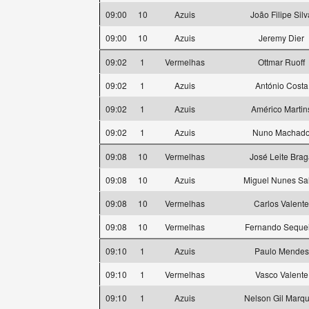
09:00
10
Azuis
João Filipe Silv
09:00
10
Azuis
Jeremy Dier
09:02
1
Vermelhas
Ottmar Ruoff
09:02
1
Azuis
António Costa
09:02
1
Azuis
Américo Martin
09:02
1
Azuis
Nuno Machad
09:08
10
Vermelhas
José Leite Bra
09:08
10
Azuis
Miguel Nunes Sa
09:08
10
Vermelhas
Carlos Valente
09:08
10
Vermelhas
Fernando Seque
09:10
1
Azuis
Paulo Mendes
09:10
1
Vermelhas
Vasco Valente
09:10
1
Azuis
Nelson Gil Marq