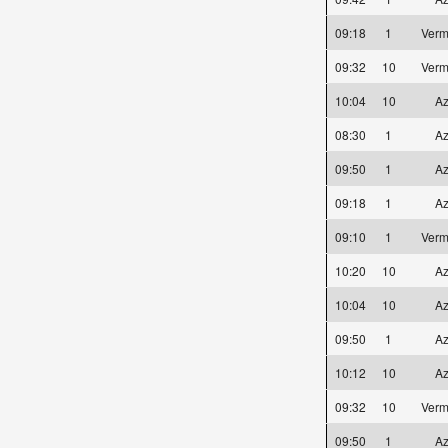
09:18
1
Verm
09:32
10
Verm
10:04
10
Az
08:30
1
Az
09:50
1
Az
09:18
1
Az
09:10
1
Verm
10:20
10
Az
10:04
10
Az
09:50
1
Az
10:12
10
Az
09:32
10
Verm
09:50
1
Az