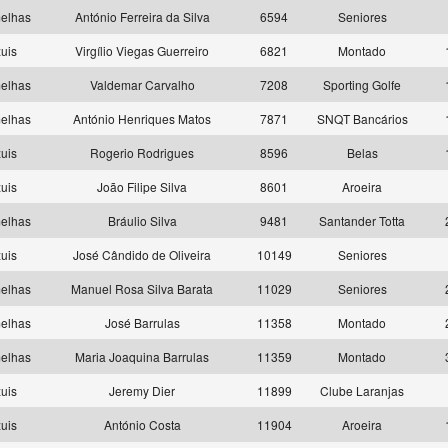
elhas
António Ferreira da Silva
6594
Seniores
uis
Virgílio Viegas Guerreiro
6821
Montado
elhas
Valdemar Carvalho
7208
Sporting Golfe
elhas
António Henriques Matos
7871
SNQT Bancários
uis
Rogerio Rodrigues
8596
Belas
uis
João Filipe Silva
8601
Aroeira
elhas
Bráulio Silva
9481
Santander Totta
uis
José Cândido de Oliveira
10149
Seniores
elhas
Manuel Rosa Silva Barata
11029
Seniores
elhas
José Barrulas
11358
Montado
elhas
Maria Joaquina Barrulas
11359
Montado
uis
Jeremy Dier
11899
Clube Laranjas
uis
António Costa
11904
Aroeira