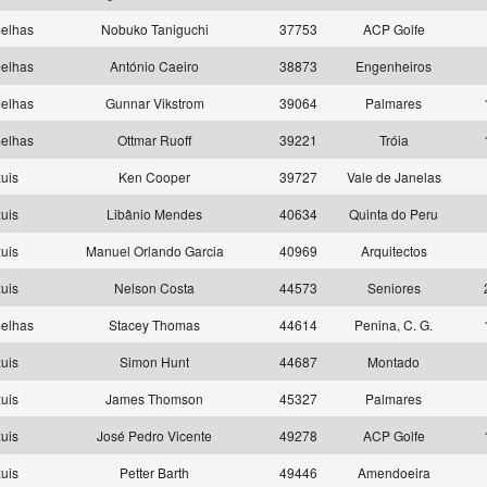
elhas
Nobuko Taniguchi
37753
ACP Golfe
elhas
António Caeiro
38873
Engenheiros
elhas
Gunnar Vikstrom
39064
Palmares
elhas
Ottmar Ruoff
39221
Tróia
uis
Ken Cooper
39727
Vale de Janelas
uis
Libânio Mendes
40634
Quinta do Peru
uis
Manuel Orlando Garcia
40969
Arquitectos
uis
Nelson Costa
44573
Seniores
elhas
Stacey Thomas
44614
Penina, C. G.
uis
Simon Hunt
44687
Montado
uis
James Thomson
45327
Palmares
uis
José Pedro Vicente
49278
ACP Golfe
uis
Petter Barth
49446
Amendoeira