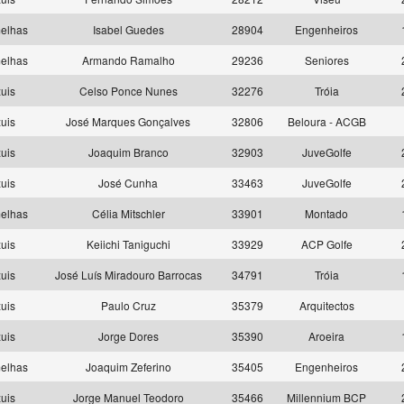
elhas
Isabel Guedes
28904
Engenheiros
elhas
Armando Ramalho
29236
Seniores
uis
Celso Ponce Nunes
32276
Tróia
uis
José Marques Gonçalves
32806
Beloura - ACGB
uis
Joaquim Branco
32903
JuveGolfe
uis
José Cunha
33463
JuveGolfe
elhas
Célia Mitschler
33901
Montado
uis
Keiichi Taniguchi
33929
ACP Golfe
uis
José Luís Miradouro Barrocas
34791
Tróia
uis
Paulo Cruz
35379
Arquitectos
uis
Jorge Dores
35390
Aroeira
elhas
Joaquim Zeferino
35405
Engenheiros
uis
Jorge Manuel Teodoro
35466
Millennium BCP