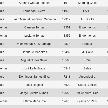
uis
Adriano Cabral Polónia
11912
Sporting Golfe
uis
Fernando Guerra
11975
PAR 3
uis
Joao Manuel Lourenço Carvalho
12912
ACP Golfe
elhas
Carmen Tomaz
13351
Engenheiros
elhas
Luciano Tomaz
13352
Engenheiros
uis
Vitor Manuel C. Saramago
13874
Aroeira
uis
Henrique Medeiros
15497
VC Golfe
uis
Miguel Nunes Sales
15590
Tróia
elhas
José Leite Braga
16348
Belas
uis
Domingos Santos Silva
17211
Amendoeira
uis
José Rações
17622
Clube Benfica
uis
Jorge Silveira Nunes
17652
Millennium BCP
elhas
Fátima Maria Pita
17670
Quinta do Peru