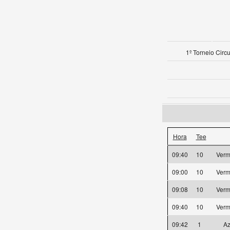
1º Torneio Circ
Hora
Tee
09:40
10
Verm
09:00
10
Verm
09:08
10
Verm
09:40
10
Verm
09:42
1
Az