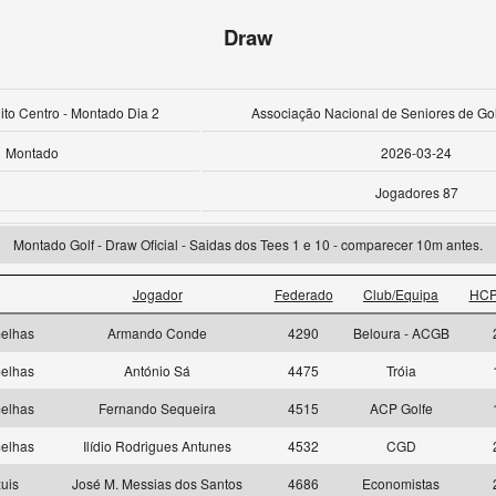
Draw
uito Centro - Montado Dia 2
Associação Nacional de Seniores de Gol
Montado
2026-03-24
Jogadores 87
Montado Golf - Draw Oficial - Saidas dos Tees 1 e 10 - comparecer 10m antes.
Jogador
Federado
Club/Equipa
HCP
elhas
Armando Conde
4290
Beloura - ACGB
elhas
António Sá
4475
Tróia
elhas
Fernando Sequeira
4515
ACP Golfe
elhas
Ilídio Rodrigues Antunes
4532
CGD
uis
José M. Messias dos Santos
4686
Economistas