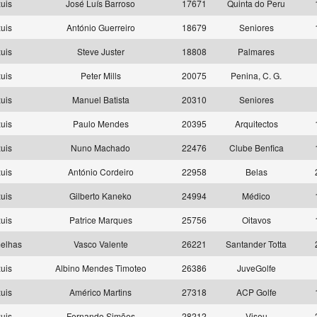
uis
José Luís Barroso
17671
Quinta do Peru
uis
António Guerreiro
18679
Seniores
uis
Steve Juster
18808
Palmares
uis
Peter Mills
20075
Penina, C. G.
uis
Manuel Batista
20310
Seniores
uis
Paulo Mendes
20395
Arquitectos
uis
Nuno Machado
22476
Clube Benfica
uis
António Cordeiro
22958
Belas
uis
Gilberto Kaneko
24994
Médico
uis
Patrice Marques
25756
Oitavos
elhas
Vasco Valente
26221
Santander Totta
uis
Albino Mendes Timoteo
26386
JuveGolfe
uis
Américo Martins
27318
ACP Golfe
uis
Fernando Simões
28212
Viseu