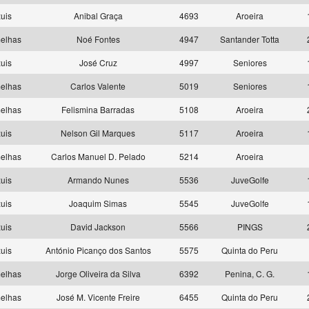
uis
Anibal Graça
4693
Aroeira
elhas
Noé Fontes
4947
Santander Totta
uis
José Cruz
4997
Seniores
elhas
Carlos Valente
5019
Seniores
elhas
Felismina Barradas
5108
Aroeira
uis
Nelson Gil Marques
5117
Aroeira
elhas
Carlos Manuel D. Pelado
5214
Aroeira
uis
Armando Nunes
5536
JuveGolfe
uis
Joaquim Simas
5545
JuveGolfe
uis
David Jackson
5566
PINGS
uis
António Picanço dos Santos
5575
Quinta do Peru
elhas
Jorge Oliveira da Silva
6392
Penina, C. G.
elhas
José M. Vicente Freire
6455
Quinta do Peru