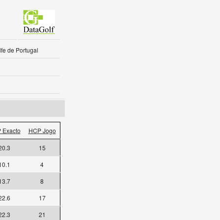
fe de Portugal
 Exacto
HCP Jogo
20.3
15
10.1
4
13.7
8
22.6
17
22.3
21