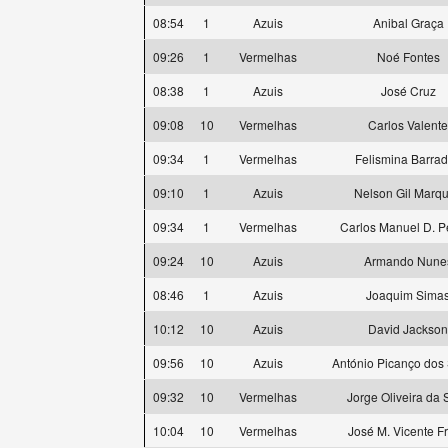
08:54
1
Azuis
Anibal Graça
09:26
1
Vermelhas
Noé Fontes
08:38
1
Azuis
José Cruz
09:08
10
Vermelhas
Carlos Valente
09:34
1
Vermelhas
Felismina Barra
09:10
1
Azuis
Nelson Gil Marq
09:34
1
Vermelhas
Carlos Manuel D. P
09:24
10
Azuis
Armando Nune
08:46
1
Azuis
Joaquim Sima
10:12
10
Azuis
David Jackson
09:56
10
Azuis
António Picanço dos
09:32
10
Vermelhas
Jorge Oliveira da 
10:04
10
Vermelhas
José M. Vicente Fr