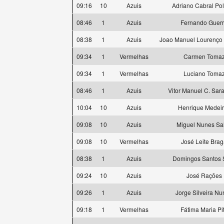
09:16
10
Azuis
Adriano Cabral Po
08:46
1
Azuis
Fernando Guer
08:38
1
Azuis
Joao Manuel Lourenço
09:34
1
Vermelhas
Carmen Toma
09:34
1
Vermelhas
Luciano Toma
08:46
1
Azuis
Vitor Manuel C. Sa
10:04
10
Azuis
Henrique Medei
09:08
10
Azuis
Miguel Nunes Sa
09:08
10
Vermelhas
José Leite Bra
08:38
1
Azuis
Domingos Santos S
09:24
10
Azuis
José Rações
09:26
1
Azuis
Jorge Silveira Nu
09:18
1
Vermelhas
Fátima Maria Pi