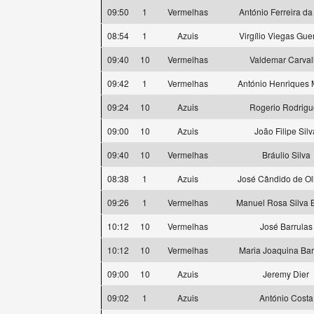
09:50
1
Vermelhas
António Ferreira da
08:54
1
Azuis
Virgílio Viegas Gue
09:40
10
Vermelhas
Valdemar Carva
09:42
1
Vermelhas
António Henriques 
09:24
10
Azuis
Rogerio Rodrigu
09:00
10
Azuis
João Filipe Silv
09:40
10
Vermelhas
Bráulio Silva
08:38
1
Azuis
José Cândido de Ol
09:26
1
Vermelhas
Manuel Rosa Silva 
10:12
10
Vermelhas
José Barrulas
10:12
10
Vermelhas
Maria Joaquina Bar
09:00
10
Azuis
Jeremy Dier
09:02
1
Azuis
António Costa