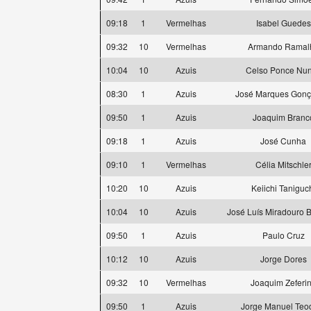
09:18
1
Vermelhas
Isabel Guedes
09:32
10
Vermelhas
Armando Ramal
10:04
10
Azuis
Celso Ponce Nu
08:30
1
Azuis
José Marques Gonç
09:50
1
Azuis
Joaquim Branc
09:18
1
Azuis
José Cunha
09:10
1
Vermelhas
Célia Mitschle
10:20
10
Azuis
Keiichi Taniguc
10:04
10
Azuis
José Luís Miradouro 
09:50
1
Azuis
Paulo Cruz
10:12
10
Azuis
Jorge Dores
09:32
10
Vermelhas
Joaquim Zeferi
09:50
1
Azuis
Jorge Manuel Teo