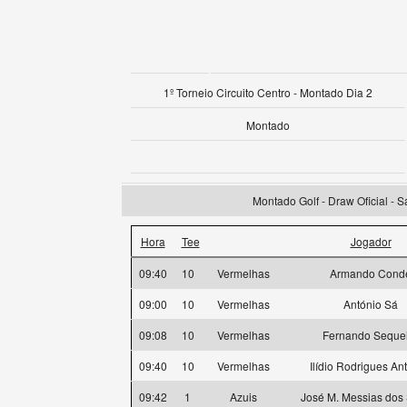
1º Torneio Circuito Centro - Montado Dia 2
Montado
Montado Golf - Draw Oficial - 
Hora
Tee
Jogador
09:40
10
Vermelhas
Armando Cond
09:00
10
Vermelhas
António Sá
09:08
10
Vermelhas
Fernando Seque
09:40
10
Vermelhas
Ilídio Rodrigues An
09:42
1
Azuis
José M. Messias dos