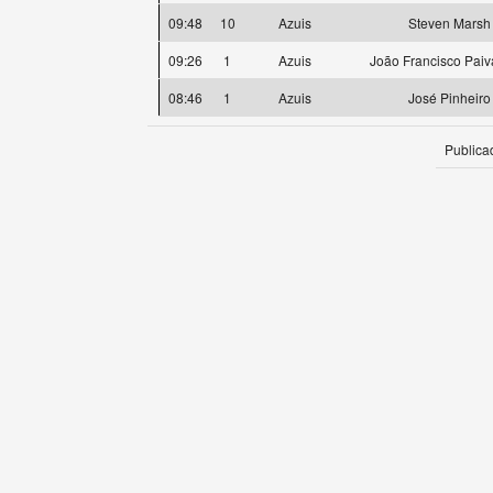
09:48
10
Azuis
Steven Marsh
09:26
1
Azuis
João Francisco Paiv
08:46
1
Azuis
José Pinheiro
Publica