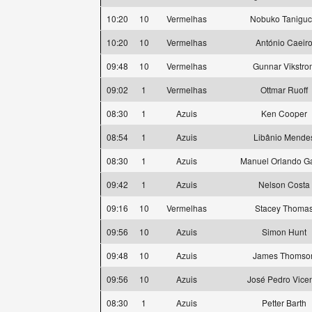
10:20
10
Vermelhas
Nobuko Taniguc
10:20
10
Vermelhas
António Caeir
09:48
10
Vermelhas
Gunnar Vikstro
09:02
1
Vermelhas
Ottmar Ruoff
08:30
1
Azuis
Ken Cooper
08:54
1
Azuis
Libânio Mende
08:30
1
Azuis
Manuel Orlando Ga
09:42
1
Azuis
Nelson Costa
09:16
10
Vermelhas
Stacey Thoma
09:56
10
Azuis
Simon Hunt
09:48
10
Azuis
James Thomso
09:56
10
Azuis
José Pedro Vice
08:30
1
Azuis
Petter Barth