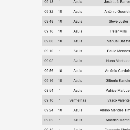
09:18
1
Azuis
José Luís Barro
09:32
10
Azuis
António Guerrei
09:48
10
Azuis
Steve Juster
09:16
10
Azuis
Peter Mills
09:00
10
Azuis
Manuel Batist
09:10
1
Azuis
Paulo Mendes
09:02
1
Azuis
Nuno Machad
09:56
10
Azuis
António Cordei
09:16
10
Azuis
Gilberto Kanek
08:54
1
Azuis
Patrice Marque
09:10
1
Vermelhas
Vasco Valente
09:24
10
Azuis
Albino Mendes Tim
09:02
1
Azuis
Américo Martin
09:42
1
Azuis
Fernando Simõ