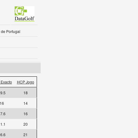
 de Portugal
Exacto
HCP Jogo
9.5
18
16
14
7.6
16
1.1
20
6.6
21