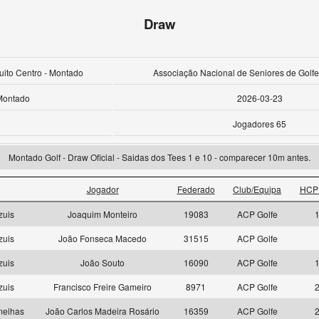
Draw
cuito Centro - Montado
Associação Nacional de Seniores de Golfe
Montado
2026-03-23
Jogadores 65
Montado Golf - Draw Oficial - Saidas dos Tees 1 e 10 - comparecer 10m antes.
Jogador
Federado
Club/Equipa
HCP 
zuis
Joaquim Monteiro
19083
ACP Golfe
1
zuis
João Fonseca Macedo
31515
ACP Golfe
zuis
João Souto
16090
ACP Golfe
1
zuis
Francisco Freire Gameiro
8971
ACP Golfe
2
melhas
João Carlos Madeira Rosário
16359
ACP Golfe
2