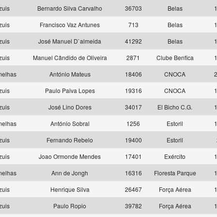
zuis
Bernardo Silva Carvalho
36703
Belas
1
zuis
Francisco Vaz Antunes
713
Belas
1
zuis
José Manuel D`almeida
41292
Belas
1
zuis
Manuel Cândido de Oliveira
2871
Clube Benfica
1
melhas
António Mateus
18406
CNOCA
2
zuis
Paulo Paiva Lopes
19316
CNOCA
1
zuis
José Lino Dores
34017
El Bicho C.G.
1
melhas
António Sobral
1256
Estoril
1
zuis
Fernando Rebelo
19400
Estoril
zuis
Joao Ormonde Mendes
17401
Exército
1
melhas
Ann de Jongh
16316
Floresta Parque
1
zuis
Henrique Silva
26467
Força Aérea
1
zuis
Paulo Ropio
39782
Força Aérea
1