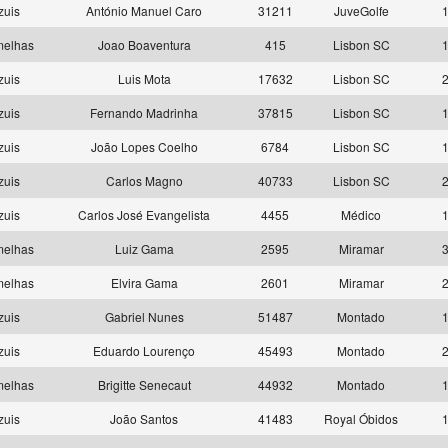
zuis
António Manuel Caro
31211
JuveGolfe
1
melhas
Joao Boaventura
415
Lisbon SC
1
zuis
Luis Mota
17632
Lisbon SC
2
zuis
Fernando Madrinha
37815
Lisbon SC
1
zuis
João Lopes Coelho
6784
Lisbon SC
1
zuis
Carlos Magno
40733
Lisbon SC
2
zuis
Carlos José Evangelista
4455
Médico
1
melhas
Luiz Gama
2595
Miramar
3
melhas
Elvira Gama
2601
Miramar
2
zuis
Gabriel Nunes
51487
Montado
1
zuis
Eduardo Lourenço
45493
Montado
2
melhas
Brigitte Senecaut
44932
Montado
1
zuis
João Santos
41483
Royal Óbidos
1