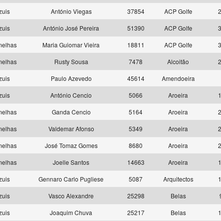
zuis
António Viegas
37854
ACP Golfe
2
zuis
António José Pereira
51390
ACP Golfe
3
melhas
Maria Guiomar Vieira
18811
ACP Golfe
3
melhas
Rusty Sousa
7478
Alcoitão
2
zuis
Paulo Azevedo
45614
Amendoeira
zuis
António Cencio
5066
Aroeira
1
melhas
Ganda Cencio
5164
Aroeira
2
melhas
Valdemar Afonso
5349
Aroeira
2
melhas
José Tomaz Gomes
8680
Aroeira
2
melhas
Joelle Santos
14663
Aroeira
1
zuis
Gennaro Carlo Pugliese
5087
Arquitectos
1
zuis
Vasco Alexandre
25298
Belas
zuis
Joaquim Chuva
25217
Belas
1