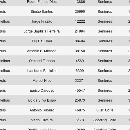
zuis
Pedro Franco Dias
13886
Seniores
1
zuis
Simão Santos
25690
Seniores
1
melhas
Jorge Frazão
12222
Seniores
2
zuis
Jorge Baptista Ferreira
24984
Seniores
1
zuis
Brij Raj Goel
38404
Seniores
1
zuis
António B. Mimoso
38150
Seniores
2
melhas
Ormond Fannon
4569
Seniores
3
melhas
Lamberto Battistini
6309
Seniores
2
zuis
Marcel Nico
22271
Seniores
zuis
Eurico Cardoso
45547
Seniores
2
melhas
Ivo da Silva Bispo
25873
Seniores
3
zuis
António Ribeiro
46875
SKIP Golfe
1
zuis
Mário Oliveira
5178
Sporting Golfe
1
zuis
Paulo Jorge Alves
12689
Sporting Golfe
1