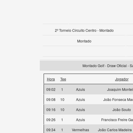
2º Torneio Circuito Centro - Montado
Montado
Montado Golf - Draw Oficial - 
Hora
Tee
Jogador
09:02
1
Azuis
Joaquim Montei
09:08
10
Azuis
João Fonseca Ma
09:16
10
Azuis
João Souto
09:26
1
Azuis
Francisco Freire G
09:34
1
Vermelhas
João Carlos Madeira