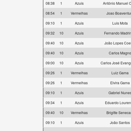
08:38
1
Azuis
António Manuel 
08:54
1
Vermelhas
Joao Boaventu
09:10
1
Azuis
Luis Mota
09:32
10
Azuis
Fernando Madri
09:40
10
Azuis
João Lopes Coe
09:40
10
Azuis
Carlos Magn
09:00
10
Azuis
Carlos José Evange
09:26
1
Vermelhas
Luiz Gama
09:26
1
Vermelhas
Elvira Gama
09:10
1
Azuis
Gabriel Nune
09:34
1
Azuis
Eduardo Loure
09:40
10
Vermelhas
Brigitte Seneca
09:10
1
Azuis
João Santos