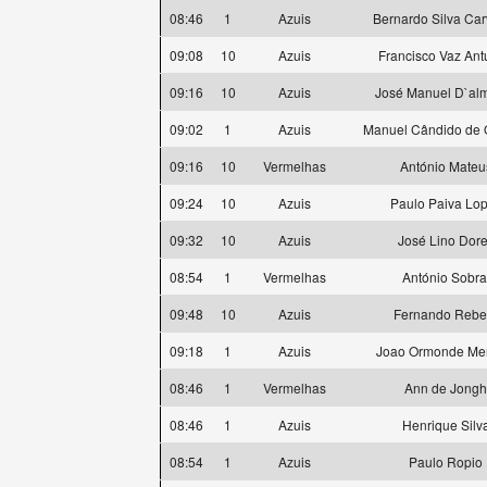
08:46
1
Azuis
Bernardo Silva Car
09:08
10
Azuis
Francisco Vaz An
09:16
10
Azuis
José Manuel D`al
09:02
1
Azuis
Manuel Cândido de O
09:16
10
Vermelhas
António Mateu
09:24
10
Azuis
Paulo Paiva Lo
09:32
10
Azuis
José Lino Dor
08:54
1
Vermelhas
António Sobra
09:48
10
Azuis
Fernando Rebe
09:18
1
Azuis
Joao Ormonde Me
08:46
1
Vermelhas
Ann de Jongh
08:46
1
Azuis
Henrique Silv
08:54
1
Azuis
Paulo Ropio