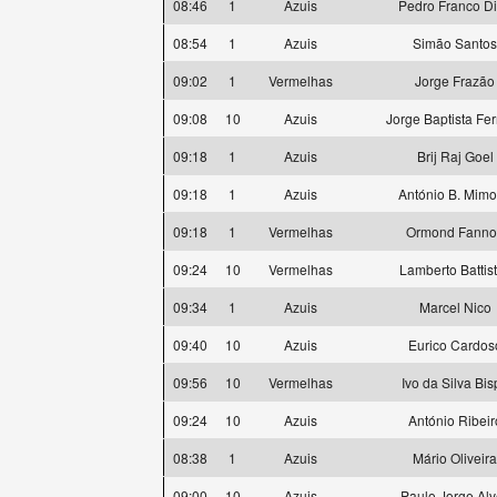
08:46
1
Azuis
Pedro Franco D
08:54
1
Azuis
Simão Santos
09:02
1
Vermelhas
Jorge Frazão
09:08
10
Azuis
Jorge Baptista Fer
09:18
1
Azuis
Brij Raj Goel
09:18
1
Azuis
António B. Mim
09:18
1
Vermelhas
Ormond Fanno
09:24
10
Vermelhas
Lamberto Battist
09:34
1
Azuis
Marcel Nico
09:40
10
Azuis
Eurico Cardos
09:56
10
Vermelhas
Ivo da Silva Bis
09:24
10
Azuis
António Ribeir
08:38
1
Azuis
Mário Oliveira
09:00
10
Azuis
Paulo Jorge Alv