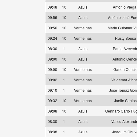
09:48
10
Azuis
António Viega
09:56
10
Azuis
António José Per
09:56
10
Vermelhas
Maria Guiomar Vi
09:24
10
Vermelhas
Rusty Sousa
08:30
1
Azuis
Paulo Azeved
09:00
10
Azuis
António Cenci
09:00
10
Vermelhas
Ganda Cenci
09:02
1
Vermelhas
Valdemar Afon
09:10
1
Vermelhas
José Tomaz Go
09:32
10
Vermelhas
Joelle Santos
09:08
10
Azuis
Gennaro Carlo Pug
08:30
1
Azuis
Vasco Alexand
08:38
1
Azuis
Joaquim Chuv