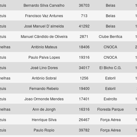
zuis
Bernardo Silva Carvalho
36703
Belas
1
zuis
Francisco Vaz Antunes
713
Belas
1
zuis
José Manuel D`almeida
41292
Belas
1
zuis
Manuel Cândido de Oliveira
2871
Clube Benfica
1
melhas
António Mateus
18406
CNOCA
2
zuis
Paulo Paiva Lopes
19316
CNOCA
1
zuis
José Lino Dores
34017
El Bicho C.G.
1
melhas
António Sobral
1256
Estoril
1
zuis
Fernando Rebelo
19400
Estoril
zuis
Joao Ormonde Mendes
17401
Exército
1
melhas
Ann de Jongh
16316
Floresta Parque
1
zuis
Henrique Silva
26467
Força Aérea
1
zuis
Paulo Ropio
39782
Força Aérea
1