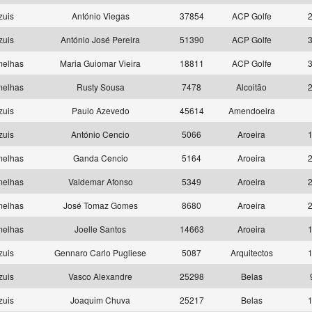
zuis
António Viegas
37854
ACP Golfe
2
zuis
António José Pereira
51390
ACP Golfe
3
melhas
Maria Guiomar Vieira
18811
ACP Golfe
3
melhas
Rusty Sousa
7478
Alcoitão
2
zuis
Paulo Azevedo
45614
Amendoeira
zuis
António Cencio
5066
Aroeira
1
melhas
Ganda Cencio
5164
Aroeira
2
melhas
Valdemar Afonso
5349
Aroeira
2
melhas
José Tomaz Gomes
8680
Aroeira
2
melhas
Joelle Santos
14663
Aroeira
1
zuis
Gennaro Carlo Pugliese
5087
Arquitectos
1
zuis
Vasco Alexandre
25298
Belas
zuis
Joaquim Chuva
25217
Belas
1