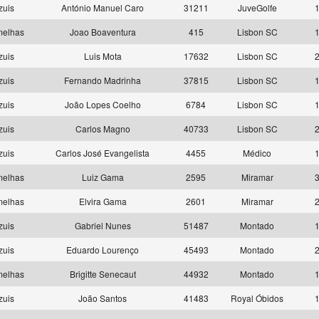
zuis
António Manuel Caro
31211
JuveGolfe
1
melhas
Joao Boaventura
415
Lisbon SC
1
zuis
Luis Mota
17632
Lisbon SC
2
zuis
Fernando Madrinha
37815
Lisbon SC
1
zuis
João Lopes Coelho
6784
Lisbon SC
1
zuis
Carlos Magno
40733
Lisbon SC
2
zuis
Carlos José Evangelista
4455
Médico
1
melhas
Luiz Gama
2595
Miramar
3
melhas
Elvira Gama
2601
Miramar
2
zuis
Gabriel Nunes
51487
Montado
1
zuis
Eduardo Lourenço
45493
Montado
2
melhas
Brigitte Senecaut
44932
Montado
1
zuis
João Santos
41483
Royal Óbidos
1