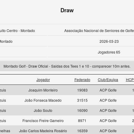
Draw
cuito Centro - Montado
Associação Nacional de Seniores de Golfe
Montado
2026-03-23
Jogadores 65
Montado Golf - Draw Oficial - Saidas dos Tees 1 e 10 - comparecer 10m antes.
Jogador
Federado
Club/Equipa
HCP 
zuis
Joaquim Monteiro
19083
ACP Golfe
1
zuis
João Fonseca Macedo
31515
ACP Golfe
zuis
João Souto
16090
ACP Golfe
1
zuis
Francisco Freire Gameiro
8971
ACP Golfe
2
melhas
João Carlos Madeira Rosário
16359
ACP Golfe
2