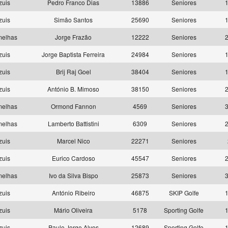
zuis
Pedro Franco Dias
13886
Seniores
1
zuis
Simão Santos
25690
Seniores
1
melhas
Jorge Frazão
12222
Seniores
2
zuis
Jorge Baptista Ferreira
24984
Seniores
1
zuis
Brij Raj Goel
38404
Seniores
1
zuis
António B. Mimoso
38150
Seniores
2
melhas
Ormond Fannon
4569
Seniores
3
melhas
Lamberto Battistini
6309
Seniores
2
zuis
Marcel Nico
22271
Seniores
zuis
Eurico Cardoso
45547
Seniores
2
melhas
Ivo da Silva Bispo
25873
Seniores
3
zuis
António Ribeiro
46875
SKIP Golfe
1
zuis
Mário Oliveira
5178
Sporting Golfe
1
zuis
Paulo Jorge Alves
12689
Sporting Golfe
1