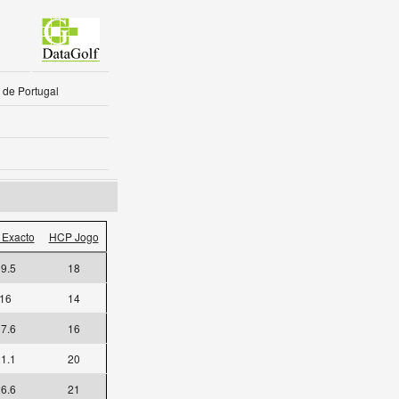
 de Portugal
Exacto
HCP Jogo
9.5
18
16
14
7.6
16
1.1
20
6.6
21