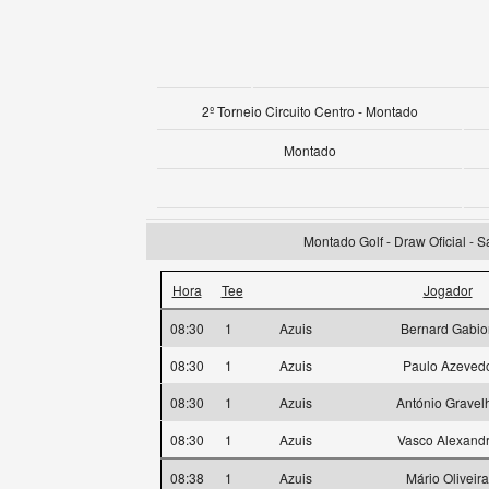
2º Torneio Circuito Centro - Montado
Montado
Montado Golf - Draw Oficial - 
Hora
Tee
Jogador
08:30
1
Azuis
Bernard Gabio
08:30
1
Azuis
Paulo Azeved
08:30
1
Azuis
António Gravel
08:30
1
Azuis
Vasco Alexand
08:38
1
Azuis
Mário Oliveira