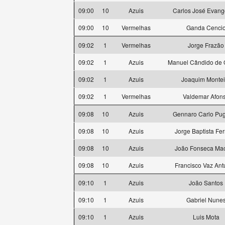
09:00
10
Azuis
Carlos José Evange
09:00
10
Vermelhas
Ganda Cenci
09:02
1
Vermelhas
Jorge Frazão
09:02
1
Azuis
Manuel Cândido de O
09:02
1
Azuis
Joaquim Montei
09:02
1
Vermelhas
Valdemar Afon
09:08
10
Azuis
Gennaro Carlo Pug
09:08
10
Azuis
Jorge Baptista Fer
09:08
10
Azuis
João Fonseca Ma
09:08
10
Azuis
Francisco Vaz An
09:10
1
Azuis
João Santos
09:10
1
Azuis
Gabriel Nune
09:10
1
Azuis
Luis Mota