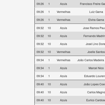
09:26
1
Azuis
Francisco Freire G
09:26
1
Vermelhas
Luiz Gama
09:26
1
Vermelhas
Elvira Gama
09:32
10
Azuis
Jose Ramos Paul
09:32
10
Azuis
Fernando Madri
09:32
10
Azuis
José Lino Dor
09:32
10
Vermelhas
Joelle Santos
09:34
1
Vermelhas
João Carlos Madeira
09:34
1
Azuis
Marcel Nico
09:34
1
Azuis
Eduardo Loure
09:40
10
Azuis
João Lopes Coe
09:40
10
Azuis
Carlos Magn
09:40
10
Azuis
Eurico Cardos