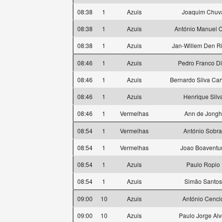
08:38
1
Azuis
Joaquim Chuv
08:38
1
Azuis
António Manuel 
08:38
1
Azuis
Jan-Willem Den R
08:46
1
Azuis
Pedro Franco D
08:46
1
Azuis
Bernardo Silva Car
08:46
1
Azuis
Henrique Silv
08:46
1
Vermelhas
Ann de Jongh
08:54
1
Vermelhas
António Sobra
08:54
1
Vermelhas
Joao Boaventu
08:54
1
Azuis
Paulo Ropio
08:54
1
Azuis
Simão Santos
09:00
10
Azuis
António Cenci
09:00
10
Azuis
Paulo Jorge Alv