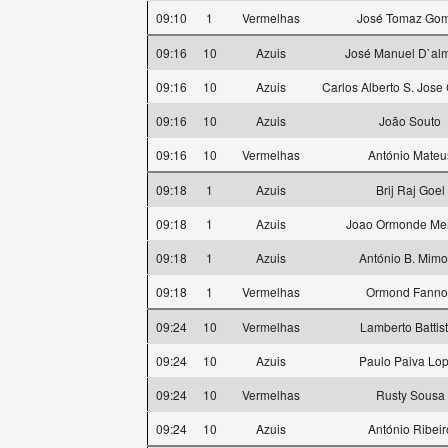
09:10
1
Vermelhas
José Tomaz Go
09:16
10
Azuis
José Manuel D`al
09:16
10
Azuis
Carlos Alberto S. Jose
09:16
10
Azuis
João Souto
09:16
10
Vermelhas
António Mateu
09:18
1
Azuis
Brij Raj Goel
09:18
1
Azuis
Joao Ormonde Me
09:18
1
Azuis
António B. Mim
09:18
1
Vermelhas
Ormond Fanno
09:24
10
Vermelhas
Lamberto Battist
09:24
10
Azuis
Paulo Paiva Lo
09:24
10
Vermelhas
Rusty Sousa
09:24
10
Azuis
António Ribeir