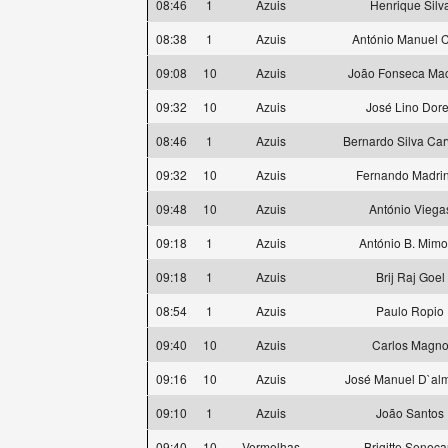
08:46
1
Azuis
Henrique Silv
08:38
1
Azuis
António Manuel 
09:08
10
Azuis
João Fonseca Ma
09:32
10
Azuis
José Lino Dor
08:46
1
Azuis
Bernardo Silva Car
09:32
10
Azuis
Fernando Madri
09:48
10
Azuis
António Viega
09:18
1
Azuis
António B. Mim
09:18
1
Azuis
Brij Raj Goel
08:54
1
Azuis
Paulo Ropio
09:40
10
Azuis
Carlos Magn
09:16
10
Azuis
José Manuel D`al
09:10
1
Azuis
João Santos
09:40
10
Vermelhas
Brigitte Seneca