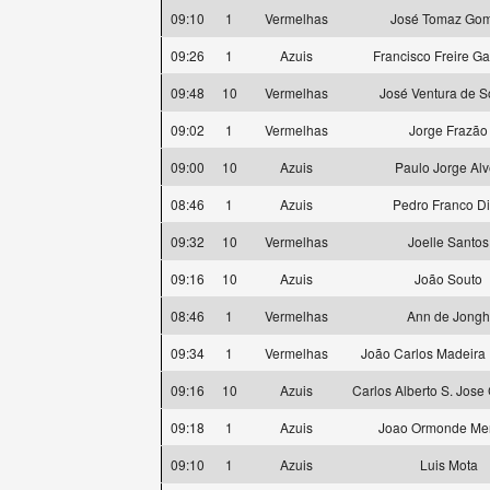
09:10
1
Vermelhas
José Tomaz Go
09:26
1
Azuis
Francisco Freire G
09:48
10
Vermelhas
José Ventura de 
09:02
1
Vermelhas
Jorge Frazão
09:00
10
Azuis
Paulo Jorge Alv
08:46
1
Azuis
Pedro Franco D
09:32
10
Vermelhas
Joelle Santos
09:16
10
Azuis
João Souto
08:46
1
Vermelhas
Ann de Jongh
09:34
1
Vermelhas
João Carlos Madeira
09:16
10
Azuis
Carlos Alberto S. Jose
09:18
1
Azuis
Joao Ormonde Me
09:10
1
Azuis
Luis Mota