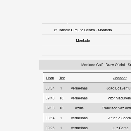
2º Torneio Circuito Centro - Montado
Montado
Montado Golf - Draw Oficial - 
Hora
Tee
Jogador
08:54
1
Vermelhas
Joao Boaventu
09:48
10
Vermelhas
Vítor Madureir
09:08
10
Azuis
Francisco Vaz An
08:54
1
Vermelhas
António Sobra
09:26
1
Vermelhas
Luiz Gama