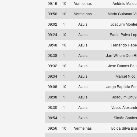
09:16
10
Vermelhas
António Mateu
09:56
10
Vermelhas
Maria Guiomar Vi
09:02
1
Azuis
Joaquim Montei
09:24
10
Azuis
Paulo Paiva Lo
09:48
10
Azuis
Fernando Rebe
08:38
1
Azuis
Jan-Willem Den R
09:32
10
Azuis
Jose Ramos Paul
09:34
1
Azuis
Marcel Nico
09:08
10
Azuis
Jorge Baptista Fer
08:38
1
Azuis
Joaquim Chuv
08:30
1
Azuis
Vasco Alexand
08:54
1
Azuis
Simão Santos
09:56
10
Vermelhas
Ivo da Silva Bis