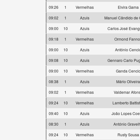
09:26
1
Vermelhas
Elvira Gama
09:02
1
Azuis
Manuel Cândido de O
09:00
10
Azuis
Carlos José Evange
09:18
1
Vermelhas
Ormond Fanno
09:00
10
Azuis
António Cenci
09:08
10
Azuis
Gennaro Carlo Pug
09:00
10
Vermelhas
Ganda Cenci
08:38
1
Azuis
Mário Oliveira
09:02
1
Vermelhas
Valdemar Afon
09:24
10
Vermelhas
Lamberto Battist
09:40
10
Azuis
João Lopes Coe
08:30
1
Azuis
António Gravel
09:24
10
Vermelhas
Rusty Sousa