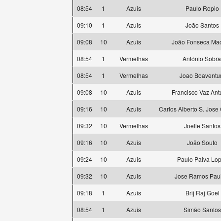
08:54
1
Azuis
Paulo Ropio
09:10
1
Azuis
João Santos
09:08
10
Azuis
João Fonseca Ma
08:54
1
Vermelhas
António Sobra
08:54
1
Vermelhas
Joao Boaventu
09:08
10
Azuis
Francisco Vaz An
09:16
10
Azuis
Carlos Alberto S. Jose
09:32
10
Vermelhas
Joelle Santos
09:16
10
Azuis
João Souto
09:24
10
Azuis
Paulo Paiva Lo
09:32
10
Azuis
Jose Ramos Paul
09:18
1
Azuis
Brij Raj Goel
08:54
1
Azuis
Simão Santos