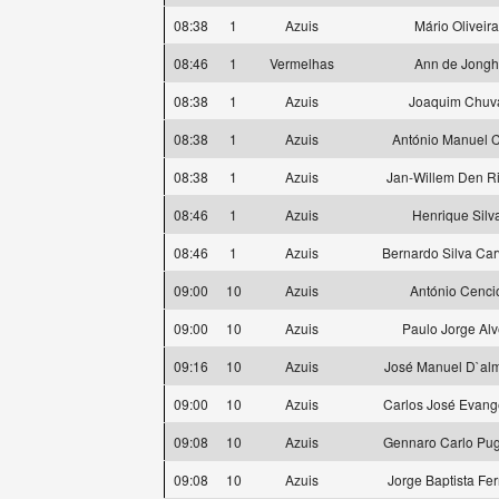
08:38
1
Azuis
Mário Oliveira
08:46
1
Vermelhas
Ann de Jongh
08:38
1
Azuis
Joaquim Chuv
08:38
1
Azuis
António Manuel 
08:38
1
Azuis
Jan-Willem Den R
08:46
1
Azuis
Henrique Silv
08:46
1
Azuis
Bernardo Silva Car
09:00
10
Azuis
António Cenci
09:00
10
Azuis
Paulo Jorge Alv
09:16
10
Azuis
José Manuel D`al
09:00
10
Azuis
Carlos José Evange
09:08
10
Azuis
Gennaro Carlo Pug
09:08
10
Azuis
Jorge Baptista Fer