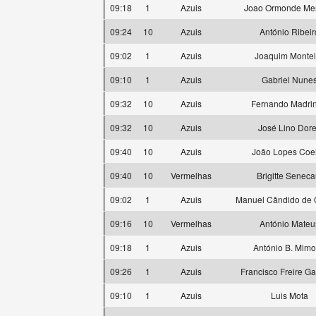
09:18
1
Azuis
Joao Ormonde Me
09:24
10
Azuis
António Ribeir
09:02
1
Azuis
Joaquim Montei
09:10
1
Azuis
Gabriel Nune
09:32
10
Azuis
Fernando Madri
09:32
10
Azuis
José Lino Dor
09:40
10
Azuis
João Lopes Coe
09:40
10
Vermelhas
Brigitte Seneca
09:02
1
Azuis
Manuel Cândido de O
09:16
10
Vermelhas
António Mateu
09:18
1
Azuis
António B. Mim
09:26
1
Azuis
Francisco Freire G
09:10
1
Azuis
Luis Mota