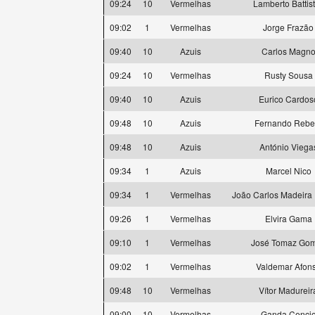
09:24
10
Vermelhas
Lamberto Battist
09:02
1
Vermelhas
Jorge Frazão
09:40
10
Azuis
Carlos Magn
09:24
10
Vermelhas
Rusty Sousa
09:40
10
Azuis
Eurico Cardos
09:48
10
Azuis
Fernando Rebe
09:48
10
Azuis
António Viega
09:34
1
Azuis
Marcel Nico
09:34
1
Vermelhas
João Carlos Madeira
09:26
1
Vermelhas
Elvira Gama
09:10
1
Vermelhas
José Tomaz Go
09:02
1
Vermelhas
Valdemar Afon
09:48
10
Vermelhas
Vítor Madureir
09:00
10
Vermelhas
Ganda Cenci