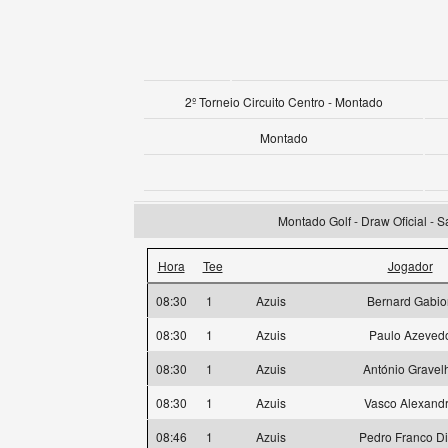
2º Torneio Circuito Centro - Montado
Montado
Montado Golf - Draw Oficial - 
Hora
Tee
Jogador
08:30
1
Azuis
Bernard Gabio
08:30
1
Azuis
Paulo Azeved
08:30
1
Azuis
António Gravel
08:30
1
Azuis
Vasco Alexand
08:46
1
Azuis
Pedro Franco D