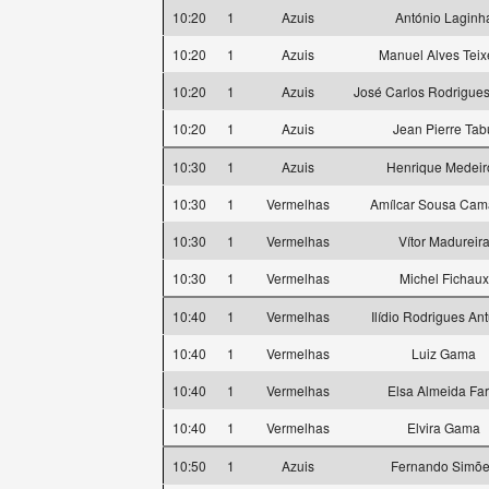
10:20
1
Azuis
António Laginh
10:20
1
Azuis
Manuel Alves Teix
10:20
1
Azuis
José Carlos Rodrigues
10:20
1
Azuis
Jean Pierre Tab
10:30
1
Azuis
Henrique Medeir
10:30
1
Vermelhas
Amílcar Sousa Ca
10:30
1
Vermelhas
Vítor Madureir
10:30
1
Vermelhas
Michel Fichaux
10:40
1
Vermelhas
Ilídio Rodrigues An
10:40
1
Vermelhas
Luiz Gama
10:40
1
Vermelhas
Elsa Almeida Far
10:40
1
Vermelhas
Elvira Gama
10:50
1
Azuis
Fernando Simõ