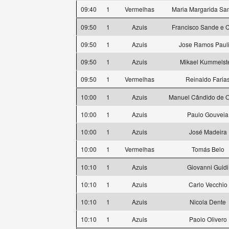
09:40
1
Vermelhas
Maria Margarida Sa
09:50
1
Azuis
Francisco Sande e C
09:50
1
Azuis
Jose Ramos Paul
09:50
1
Azuis
Mikael Kummelst
09:50
1
Vermelhas
Reinaldo Faria
10:00
1
Azuis
Manuel Cândido de Ol
10:00
1
Azuis
Paulo Gouveia
10:00
1
Azuis
José Madeira
10:00
1
Vermelhas
Tomás Belo
10:10
1
Azuis
Giovanni Guidi
10:10
1
Azuis
Carlo Vecchio
10:10
1
Azuis
Nicola Dente
10:10
1
Azuis
Paolo Olivero