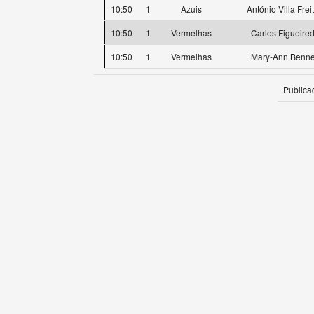
10:50
1
Azuis
António Villa Frei
10:50
1
Vermelhas
Carlos Figueire
10:50
1
Vermelhas
Mary-Ann Benne
Publica