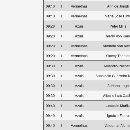
09:10
1
Vermelhas
Ann de Jongh
09:10
1
Vermelhas
Maria José Pint
09:20
1
Azuis
Peter Mills
09:20
1
Azuis
Thierry Von Kan
09:20
1
Vermelhas
Arminda Von Kan
09:20
1
Vermelhas
Stacey Thoma
09:30
1
Azuis
Amandio Pache
09:30
1
Azuis
Anastácio Guerreiro
09:30
1
Azuis
Adriano Lage
09:30
1
Azuis
Alberto Luís Cast
09:40
1
Azuis
Joaquin Muñiz
09:40
1
Azuis
Ignácio Fierro
09:40
1
Vermelhas
Valdemar Afons