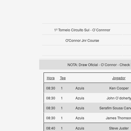
1º Torneio Circuito Sul - O`Connnor
O'Connor Jnr Course
NOTA: Draw Oficial - O`Connor - Check i
Hora
Tee
Jogador
08:30
1
Azuis
Ken Cooper
08:30
1
Azuis
John O`dohert
08:30
1
Azuis
Serafim Sousa Car
08:30
1
Azuis
James Thomso
08:40
1
Azuis
Steve Juster