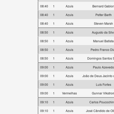
08:40
1
Azuis
Bernard Gabio
08:40
1
Azuis
Petter Barth
08:40
1
Azuis
Steven Marsh
08:50
1
Azuis
Augusto da Silv
08:50
1
Azuis
Manuel Batista
08:50
1
Azuis
Pedro Franco Di
08:50
1
Azuis
Domingos Santos S
09:00
1
Azuis
Paulo Azevedo
09:00
1
Azuis
João de Deus Jacinto 
09:00
1
Azuis
Luís Fortes
09:00
1
Vermelhas
Gunnar Vikstro
09:10
1
Azuis
Carlos Poucochi
09:10
1
Azuis
José Cândido de Oli