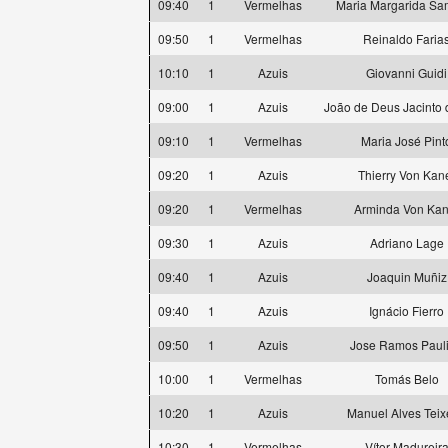
09:40
1
Vermelhas
Maria Margarida Sa
09:50
1
Vermelhas
Reinaldo Faria
10:10
1
Azuis
Giovanni Guidi
09:00
1
Azuis
João de Deus Jacinto 
09:10
1
Vermelhas
Maria José Pint
09:20
1
Azuis
Thierry Von Kan
09:20
1
Vermelhas
Arminda Von Kan
09:30
1
Azuis
Adriano Lage
09:40
1
Azuis
Joaquin Muñiz
09:40
1
Azuis
Ignácio Fierro
09:50
1
Azuis
Jose Ramos Paul
10:00
1
Vermelhas
Tomás Belo
10:20
1
Azuis
Manuel Alves Teix
10:30
1
Vermelhas
Vítor Madureir