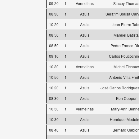
09:20
1
Vermelhas
Stacey Thoma
08:30
1
Azuis
Serafim Sousa Car
10:20
1
Azuis
Jean Pierre Tab
08:50
1
Azuis
Manuel Batista
08:50
1
Azuis
Pedro Franco Di
09:10
1
Azuis
Carlos Poucochi
10:30
1
Vermelhas
Michel Fichaux
10:50
1
Azuis
António Villa Frei
10:20
1
Azuis
José Carlos Rodrigues
08:30
1
Azuis
Ken Cooper
10:50
1
Vermelhas
Mary-Ann Benne
10:30
1
Azuis
Henrique Medeir
08:40
1
Azuis
Bernard Gabio