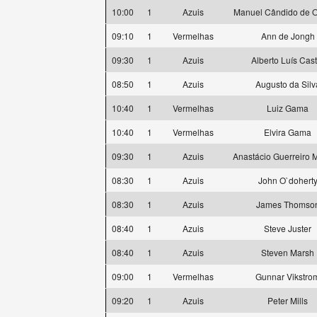
10:00
1
Azuis
Manuel Cândido de Ol
09:10
1
Vermelhas
Ann de Jongh
09:30
1
Azuis
Alberto Luís Cast
08:50
1
Azuis
Augusto da Silv
10:40
1
Vermelhas
Luiz Gama
10:40
1
Vermelhas
Elvira Gama
09:30
1
Azuis
Anastácio Guerreiro
08:30
1
Azuis
John O`dohert
08:30
1
Azuis
James Thomso
08:40
1
Azuis
Steve Juster
08:40
1
Azuis
Steven Marsh
09:00
1
Vermelhas
Gunnar Vikstro
09:20
1
Azuis
Peter Mills