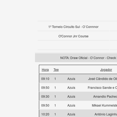
1º Torneio Circuito Sul - O`Connnor
O'Connor Jnr Course
NOTA: Draw Oficial - O`Connor - Check i
Hora
Tee
Jogador
09:10
1
Azuis
José Cândido de Oli
09:50
1
Azuis
Francisco Sande e C
09:30
1
Azuis
Amandio Pache
09:50
1
Azuis
Mikael Kummelst
10:20
1
Azuis
António Laginh