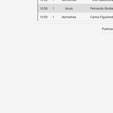
10:50
1
Azuis
Fernando Simõ
10:50
1
Vermelhas
Carlos Figueire
Publica