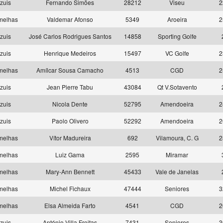
zuis
Fernando Simões
28212
Viseu
2
melhas
Valdemar Afonso
5349
Aroeira
2
zuis
José Carlos Rodrigues Santos
14858
Sporting Golfe
zuis
Henrique Medeiros
15497
VC Golfe
2
melhas
Amílcar Sousa Camacho
4513
CGD
2
zuis
Jean Pierre Tabu
43084
Qt V.Sotavento
zuis
Nicola Dente
52795
Amendoeira
2
zuis
Paolo Olivero
52292
Amendoeira
2
melhas
Vítor Madureira
692
Vilamoura, C. G
2
melhas
Luiz Gama
2595
Miramar
melhas
Mary-Ann Bennett
45433
Vale de Janelas
melhas
Michel Fichaux
47444
Seniores
3
melhas
Elsa Almeida Farto
4541
CGD
2
zuis
António Villa Freitas
7431
Seniores
3