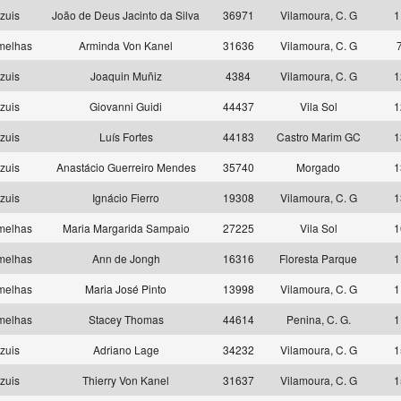
zuis
João de Deus Jacinto da Silva
36971
Vilamoura, C. G
1
melhas
Arminda Von Kanel
31636
Vilamoura, C. G
zuis
Joaquin Muñiz
4384
Vilamoura, C. G
1
zuis
Giovanni Guidi
44437
Vila Sol
1
zuis
Luís Fortes
44183
Castro Marim GC
1
zuis
Anastácio Guerreiro Mendes
35740
Morgado
1
zuis
Ignácio Fierro
19308
Vilamoura, C. G
1
melhas
Maria Margarida Sampaio
27225
Vila Sol
1
melhas
Ann de Jongh
16316
Floresta Parque
1
melhas
Maria José Pinto
13998
Vilamoura, C. G
1
melhas
Stacey Thomas
44614
Penina, C. G.
1
zuis
Adriano Lage
34232
Vilamoura, C. G
1
zuis
Thierry Von Kanel
31637
Vilamoura, C. G
1