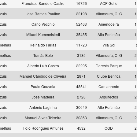
zuis
Francisco Sande e Castro
16726
ACP Golfe
1
zuis
Jose Ramos Paulino
22198
Vilamoura, C. G
1
zuis
Carlo Vecchio
52463
Amendoeira
1
zuis
Mikael Kummelstedt
35485
Alto Portimão
1
melhas
Reinaldo Farias
11723
Vila Sol
melhas
Tomás Belo
3135
Vilamoura, C. G
2
zuis
Alberto Luís Castro
22295
Floresta Parque
1
zuis
Manuel Cândido de Oliveira
2871
Clube Benfica
1
zuis
Paulo Gouveia
48541
Cantanhede
1
zuis
José Madeira
2728
Arquitectos
2
zuis
António Laginha
30649
Alto Portimão
2
zuis
Manuel Alves Teixeira
30863
Vilamoura, C. G
2
melhas
Ilídio Rodrigues Antunes
4532
CGD
2