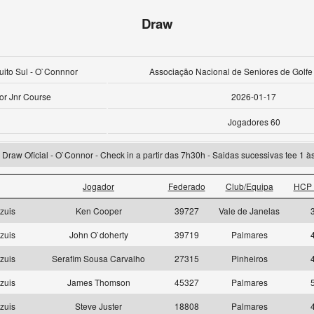
Draw
cuito Sul - O`Connnor
Associação Nacional de Seniores de Golfe
r Jnr Course
2026-01-17
Jogadores 60
Draw Oficial - O`Connor - Check in a partir das 7h30h - Saidas sucessivas tee 1 à
Jogador
Federado
Club/Equipa
HCP 
zuis
Ken Cooper
39727
Vale de Janelas
zuis
John O`doherty
39719
Palmares
zuis
Serafim Sousa Carvalho
27315
Pinheiros
zuis
James Thomson
45327
Palmares
zuis
Steve Juster
18808
Palmares