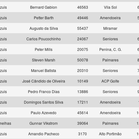
zuis
Bernard Gabion
46563
Vila Sol
zuis
Petter Barth
49446
Amendoeira
zuis
Augusto da Silva
55437
Miramar
zuis
Carlos Poucochinho
24067
Seniores
zuis
Peter Mills
20075
Penina, C. G.
zuis
Steven Marsh
50078
Palmares
zuis
Manuel Batista
20310
Seniores
zuis
José Cândido de Oliveira
10149
ACP Golfe
zuis
Pedro Franco Dias
13886
Seniores
zuis
Domingos Santos Silva
17211
Amendoeira
zuis
Paulo Azevedo
45614
Amendoeira
1
melhas
Gunnar Vikstrom
39064
Palmares
1
zuis
Amandio Pacheco
3170
Alto Portimão
1