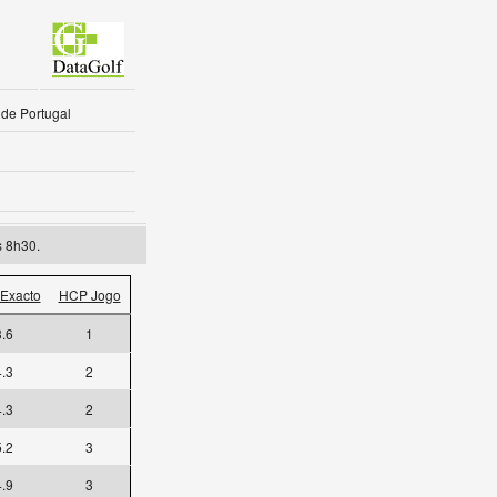
 de Portugal
s 8h30.
Exacto
HCP Jogo
3.6
1
4.3
2
4.3
2
5.2
3
4.9
3