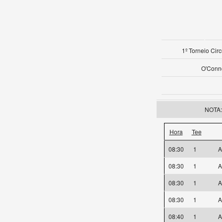
1º Torneio Cir
O'Conno
NOTA: 
Hora
Tee
08:30
1
A
08:30
1
A
08:30
1
A
08:30
1
A
08:40
1
A