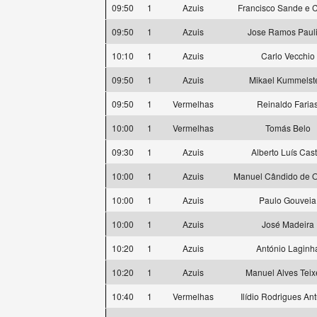
09:50
1
Azuis
Francisco Sande e C
09:50
1
Azuis
Jose Ramos Paul
10:10
1
Azuis
Carlo Vecchio
09:50
1
Azuis
Mikael Kummelst
09:50
1
Vermelhas
Reinaldo Faria
10:00
1
Vermelhas
Tomás Belo
09:30
1
Azuis
Alberto Luís Cast
10:00
1
Azuis
Manuel Cândido de Ol
10:00
1
Azuis
Paulo Gouveia
10:00
1
Azuis
José Madeira
10:20
1
Azuis
António Laginh
10:20
1
Azuis
Manuel Alves Teix
10:40
1
Vermelhas
Ilídio Rodrigues An