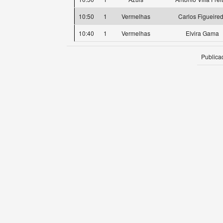
10:50
1
Vermelhas
Carlos Figueire
10:40
1
Vermelhas
Elvira Gama
Publica