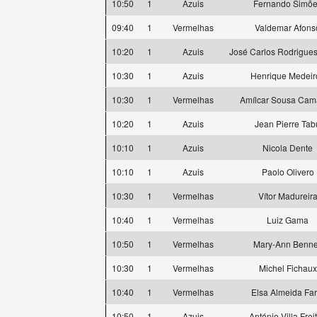
10:50
1
Azuis
Fernando Simõ
09:40
1
Vermelhas
Valdemar Afons
10:20
1
Azuis
José Carlos Rodrigues
10:30
1
Azuis
Henrique Medeir
10:30
1
Vermelhas
Amílcar Sousa Ca
10:20
1
Azuis
Jean Pierre Tab
10:10
1
Azuis
Nicola Dente
10:10
1
Azuis
Paolo Olivero
10:30
1
Vermelhas
Vítor Madureir
10:40
1
Vermelhas
Luiz Gama
10:50
1
Vermelhas
Mary-Ann Benne
10:30
1
Vermelhas
Michel Fichaux
10:40
1
Vermelhas
Elsa Almeida Far
10:50
1
Azuis
António Villa Frei