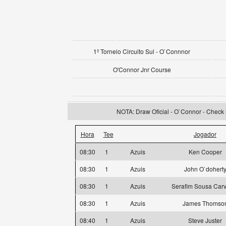
1º Torneio Circuito Sul - O`Connnor
O'Connor Jnr Course
NOTA: Draw Oficial - O`Connor - Check i
Hora
Tee
Jogador
08:30
1
Azuis
Ken Cooper
08:30
1
Azuis
John O`dohert
08:30
1
Azuis
Serafim Sousa Car
08:30
1
Azuis
James Thomso
08:40
1
Azuis
Steve Juster