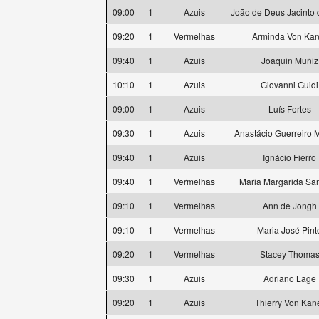
09:00
1
Azuis
João de Deus Jacinto 
09:20
1
Vermelhas
Arminda Von Kan
09:40
1
Azuis
Joaquin Muñiz
10:10
1
Azuis
Giovanni Guidi
09:00
1
Azuis
Luís Fortes
09:30
1
Azuis
Anastácio Guerreiro
09:40
1
Azuis
Ignácio Fierro
09:40
1
Vermelhas
Maria Margarida Sa
09:10
1
Vermelhas
Ann de Jongh
09:10
1
Vermelhas
Maria José Pint
09:20
1
Vermelhas
Stacey Thoma
09:30
1
Azuis
Adriano Lage
09:20
1
Azuis
Thierry Von Kan