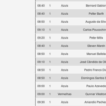
08:40
1
Azuis
Bernard Gabio
08:40
1
Azuis
Petter Barth
08:50
1
Azuis
Augusto da Silv
09:10
1
Azuis
Carlos Poucochi
09:20
1
Azuis
Peter Mills
08:40
1
Azuis
Steven Marsh
08:50
1
Azuis
Manuel Batista
09:10
1
Azuis
José Cândido de Oli
08:50
1
Azuis
Pedro Franco Di
08:50
1
Azuis
Domingos Santos S
09:00
1
Azuis
Paulo Azevedo
09:00
1
Vermelhas
Gunnar Vikstro
09:30
1
Azuis
Amandio Pache