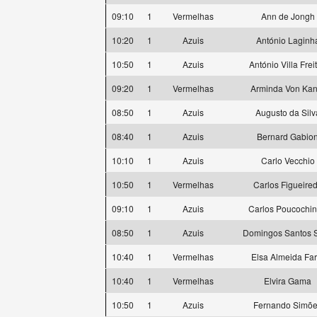
09:10
1
Vermelhas
Ann de Jongh
10:20
1
Azuis
António Laginh
10:50
1
Azuis
António Villa Frei
09:20
1
Vermelhas
Arminda Von Kan
08:50
1
Azuis
Augusto da Silv
08:40
1
Azuis
Bernard Gabio
10:10
1
Azuis
Carlo Vecchio
10:50
1
Vermelhas
Carlos Figueire
09:10
1
Azuis
Carlos Poucochi
08:50
1
Azuis
Domingos Santos S
10:40
1
Vermelhas
Elsa Almeida Far
10:40
1
Vermelhas
Elvira Gama
10:50
1
Azuis
Fernando Simõ