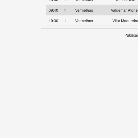
09:40
1
Vermelhas
Valdemar Afons
10:30
1
Vermelhas
Vítor Madureir
Publica