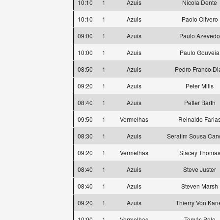
10:10
1
Azuis
Nicola Dente
10:10
1
Azuis
Paolo Olivero
09:00
1
Azuis
Paulo Azevedo
10:00
1
Azuis
Paulo Gouveia
08:50
1
Azuis
Pedro Franco Di
09:20
1
Azuis
Peter Mills
08:40
1
Azuis
Petter Barth
09:50
1
Vermelhas
Reinaldo Faria
08:30
1
Azuis
Serafim Sousa Car
09:20
1
Vermelhas
Stacey Thoma
08:40
1
Azuis
Steve Juster
08:40
1
Azuis
Steven Marsh
09:20
1
Azuis
Thierry Von Kan
10:00
1
Vermelhas
Tomás Belo