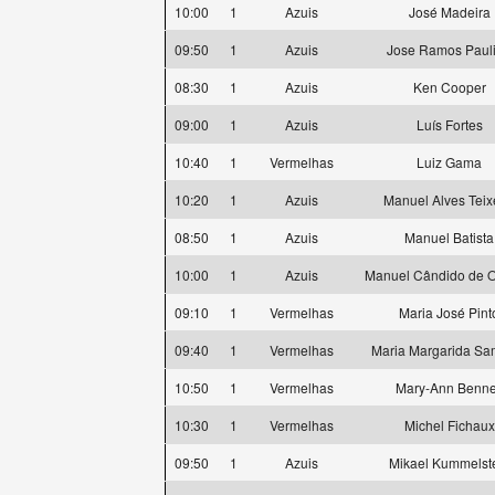
10:00
1
Azuis
José Madeira
09:50
1
Azuis
Jose Ramos Paul
08:30
1
Azuis
Ken Cooper
09:00
1
Azuis
Luís Fortes
10:40
1
Vermelhas
Luiz Gama
10:20
1
Azuis
Manuel Alves Teix
08:50
1
Azuis
Manuel Batista
10:00
1
Azuis
Manuel Cândido de Ol
09:10
1
Vermelhas
Maria José Pint
09:40
1
Vermelhas
Maria Margarida Sa
10:50
1
Vermelhas
Mary-Ann Benne
10:30
1
Vermelhas
Michel Fichaux
09:50
1
Azuis
Mikael Kummelst