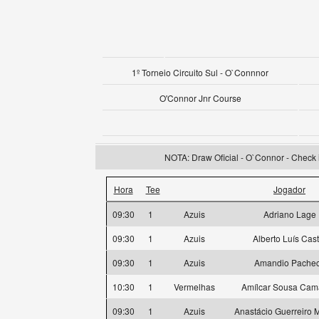
1º Torneio Circuito Sul - O`Connnor
O'Connor Jnr Course
NOTA: Draw Oficial - O`Connor - Check i
Hora
Tee
Jogador
09:30
1
Azuis
Adriano Lage
09:30
1
Azuis
Alberto Luís Cast
09:30
1
Azuis
Amandio Pache
10:30
1
Vermelhas
Amílcar Sousa Ca
09:30
1
Azuis
Anastácio Guerreiro