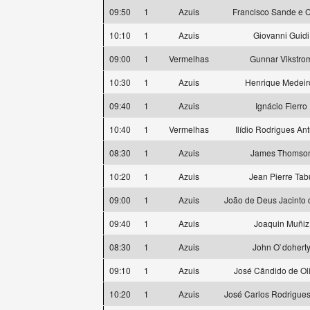
09:50
1
Azuis
Francisco Sande e C
10:10
1
Azuis
Giovanni Guidi
09:00
1
Vermelhas
Gunnar Vikstro
10:30
1
Azuis
Henrique Medeir
09:40
1
Azuis
Ignácio Fierro
10:40
1
Vermelhas
Ilídio Rodrigues An
08:30
1
Azuis
James Thomso
10:20
1
Azuis
Jean Pierre Tab
09:00
1
Azuis
João de Deus Jacinto 
09:40
1
Azuis
Joaquin Muñiz
08:30
1
Azuis
John O`dohert
09:10
1
Azuis
José Cândido de Oli
10:20
1
Azuis
José Carlos Rodrigues