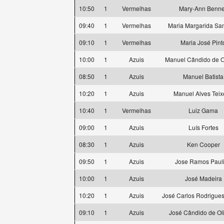
10:50
1
Vermelhas
Mary-Ann Benne
09:40
1
Vermelhas
Maria Margarida Sa
09:10
1
Vermelhas
Maria José Pint
10:00
1
Azuis
Manuel Cândido de Ol
08:50
1
Azuis
Manuel Batista
10:20
1
Azuis
Manuel Alves Teix
10:40
1
Vermelhas
Luiz Gama
09:00
1
Azuis
Luís Fortes
08:30
1
Azuis
Ken Cooper
09:50
1
Azuis
Jose Ramos Paul
10:00
1
Azuis
José Madeira
10:20
1
Azuis
José Carlos Rodrigues
09:10
1
Azuis
José Cândido de Oli