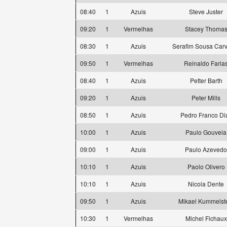
08:40
1
Azuis
Steve Juster
09:20
1
Vermelhas
Stacey Thoma
08:30
1
Azuis
Serafim Sousa Car
09:50
1
Vermelhas
Reinaldo Faria
08:40
1
Azuis
Petter Barth
09:20
1
Azuis
Peter Mills
08:50
1
Azuis
Pedro Franco Di
10:00
1
Azuis
Paulo Gouveia
09:00
1
Azuis
Paulo Azevedo
10:10
1
Azuis
Paolo Olivero
10:10
1
Azuis
Nicola Dente
09:50
1
Azuis
Mikael Kummelst
10:30
1
Vermelhas
Michel Fichaux