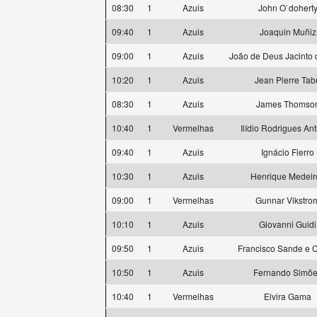
08:30
1
Azuis
John O`dohert
09:40
1
Azuis
Joaquin Muñiz
09:00
1
Azuis
João de Deus Jacinto 
10:20
1
Azuis
Jean Pierre Tab
08:30
1
Azuis
James Thomso
10:40
1
Vermelhas
Ilídio Rodrigues An
09:40
1
Azuis
Ignácio Fierro
10:30
1
Azuis
Henrique Medeir
09:00
1
Vermelhas
Gunnar Vikstro
10:10
1
Azuis
Giovanni Guidi
09:50
1
Azuis
Francisco Sande e C
10:50
1
Azuis
Fernando Simõ
10:40
1
Vermelhas
Elvira Gama