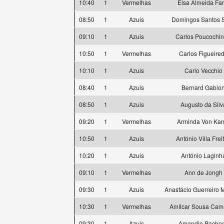
10:40
1
Vermelhas
Elsa Almeida Far
08:50
1
Azuis
Domingos Santos S
09:10
1
Azuis
Carlos Poucochi
10:50
1
Vermelhas
Carlos Figueire
10:10
1
Azuis
Carlo Vecchio
08:40
1
Azuis
Bernard Gabio
08:50
1
Azuis
Augusto da Silv
09:20
1
Vermelhas
Arminda Von Kan
10:50
1
Azuis
António Villa Frei
10:20
1
Azuis
António Laginh
09:10
1
Vermelhas
Ann de Jongh
09:30
1
Azuis
Anastácio Guerreiro
10:30
1
Vermelhas
Amílcar Sousa Ca
09:30
1
Azuis
Amandio Pache