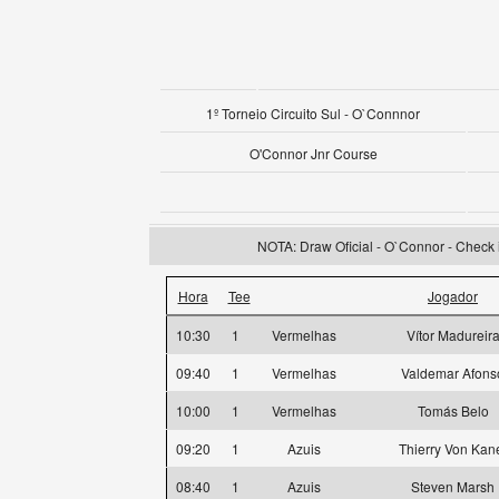
1º Torneio Circuito Sul - O`Connnor
O'Connor Jnr Course
NOTA: Draw Oficial - O`Connor - Check i
Hora
Tee
Jogador
10:30
1
Vermelhas
Vítor Madureir
09:40
1
Vermelhas
Valdemar Afons
10:00
1
Vermelhas
Tomás Belo
09:20
1
Azuis
Thierry Von Kan
08:40
1
Azuis
Steven Marsh