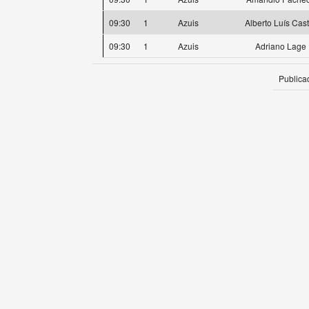
09:30
1
Azuis
Alberto Luís Cast
09:30
1
Azuis
Adriano Lage
Publica