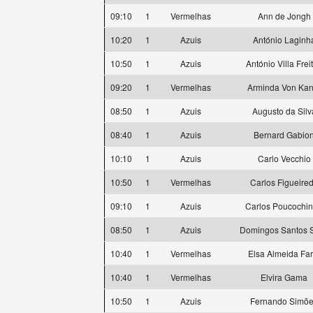
09:10
1
Vermelhas
Ann de Jongh
10:20
1
Azuis
António Laginh
10:50
1
Azuis
António Villa Frei
09:20
1
Vermelhas
Arminda Von Kan
08:50
1
Azuis
Augusto da Silv
08:40
1
Azuis
Bernard Gabio
10:10
1
Azuis
Carlo Vecchio
10:50
1
Vermelhas
Carlos Figueire
09:10
1
Azuis
Carlos Poucochi
08:50
1
Azuis
Domingos Santos S
10:40
1
Vermelhas
Elsa Almeida Far
10:40
1
Vermelhas
Elvira Gama
10:50
1
Azuis
Fernando Simõ