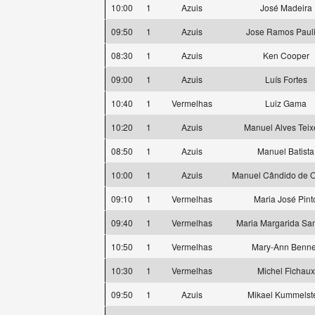
10:00
1
Azuis
José Madeira
09:50
1
Azuis
Jose Ramos Paul
08:30
1
Azuis
Ken Cooper
09:00
1
Azuis
Luís Fortes
10:40
1
Vermelhas
Luiz Gama
10:20
1
Azuis
Manuel Alves Teix
08:50
1
Azuis
Manuel Batista
10:00
1
Azuis
Manuel Cândido de Ol
09:10
1
Vermelhas
Maria José Pint
09:40
1
Vermelhas
Maria Margarida Sa
10:50
1
Vermelhas
Mary-Ann Benne
10:30
1
Vermelhas
Michel Fichaux
09:50
1
Azuis
Mikael Kummelst