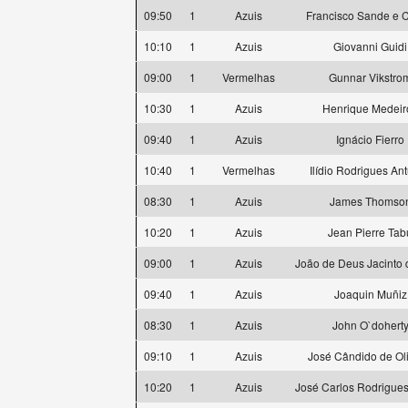
09:50
1
Azuis
Francisco Sande e C
10:10
1
Azuis
Giovanni Guidi
09:00
1
Vermelhas
Gunnar Vikstro
10:30
1
Azuis
Henrique Medeir
09:40
1
Azuis
Ignácio Fierro
10:40
1
Vermelhas
Ilídio Rodrigues An
08:30
1
Azuis
James Thomso
10:20
1
Azuis
Jean Pierre Tab
09:00
1
Azuis
João de Deus Jacinto 
09:40
1
Azuis
Joaquin Muñiz
08:30
1
Azuis
John O`dohert
09:10
1
Azuis
José Cândido de Oli
10:20
1
Azuis
José Carlos Rodrigues