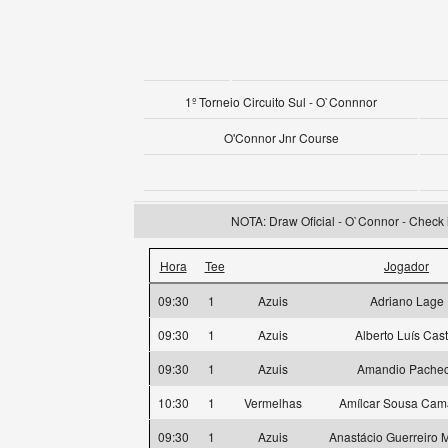
1º Torneio Circuito Sul - O`Connnor
O'Connor Jnr Course
NOTA: Draw Oficial - O`Connor - Check i
Hora
Tee
Jogador
09:30
1
Azuis
Adriano Lage
09:30
1
Azuis
Alberto Luís Cast
09:30
1
Azuis
Amandio Pache
10:30
1
Vermelhas
Amílcar Sousa Ca
09:30
1
Azuis
Anastácio Guerreiro