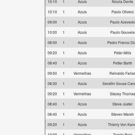
10:10
1
Azuis
Nicola Dente
10:10
1
Azuis
Paolo Olivero
09:00
1
Azuis
Paulo Azevedo
10:00
1
Azuis
Paulo Gouveia
08:50
1
Azuis
Pedro Franco Di
09:20
1
Azuis
Peter Mills
08:40
1
Azuis
Petter Barth
09:50
1
Vermelhas
Reinaldo Faria
08:30
1
Azuis
Serafim Sousa Car
09:20
1
Vermelhas
Stacey Thoma
08:40
1
Azuis
Steve Juster
08:40
1
Azuis
Steven Marsh
09:20
1
Azuis
Thierry Von Kan
10:00
1
Vermelhas
Tomás Belo