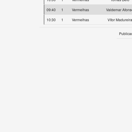
09:40
1
Vermelhas
Valdemar Afons
10:30
1
Vermelhas
Vítor Madureir
Publica