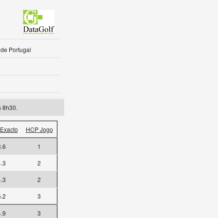
 de Portugal
s 8h30.
Exacto
HCP Jogo
3.6
1
4.3
2
4.3
2
5.2
3
4.9
3