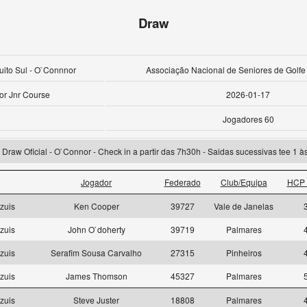
Draw
cuito Sul - O`Connnor
Associação Nacional de Seniores de Golfe
r Jnr Course
2026-01-17
Jogadores 60
Draw Oficial - O`Connor - Check in a partir das 7h30h - Saidas sucessivas tee 1 à
Jogador
Federado
Club/Equipa
HCP 
zuis
Ken Cooper
39727
Vale de Janelas
zuis
John O`doherty
39719
Palmares
zuis
Serafim Sousa Carvalho
27315
Pinheiros
zuis
James Thomson
45327
Palmares
zuis
Steve Juster
18808
Palmares