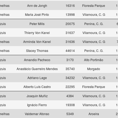
melhas
Ann de Jongh
16316
Floresta Parque
1
melhas
Maria José Pinto
13998
Vilamoura, C. G
1
zuis
Peter Mills
20075
Penina, C. G.
zuis
Thierry Von Kanel
31637
Vilamoura, C. G
1
melhas
Arminda Von Kanel
31636
Vilamoura, C. G
melhas
Stacey Thomas
44614
Penina, C. G.
1
zuis
Amandio Pacheco
3170
Alto Portimão
1
zuis
Anastácio Guerreiro Mendes
35740
Morgado
1
zuis
Adriano Lage
34232
Vilamoura, C. G
1
zuis
Alberto Luís Castro
22295
Floresta Parque
1
zuis
Joaquin Muñiz
4384
Vilamoura, C. G
1
zuis
Ignácio Fierro
19308
Vilamoura, C. G
1
melhas
Valdemar Afonso
5349
Aroeira
2