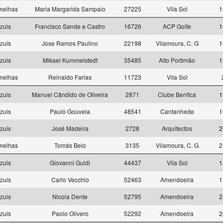
melhas
Maria Margarida Sampaio
27225
Vila Sol
1
zuis
Francisco Sande e Castro
16726
ACP Golfe
1
zuis
Jose Ramos Paulino
22198
Vilamoura, C. G
1
zuis
Mikael Kummelstedt
35485
Alto Portimão
1
melhas
Reinaldo Farias
11723
Vila Sol
zuis
Manuel Cândido de Oliveira
2871
Clube Benfica
1
zuis
Paulo Gouveia
48541
Cantanhede
1
zuis
José Madeira
2728
Arquitectos
2
melhas
Tomás Belo
3135
Vilamoura, C. G
2
zuis
Giovanni Guidi
44437
Vila Sol
1
zuis
Carlo Vecchio
52463
Amendoeira
1
zuis
Nicola Dente
52795
Amendoeira
2
zuis
Paolo Olivero
52292
Amendoeira
2