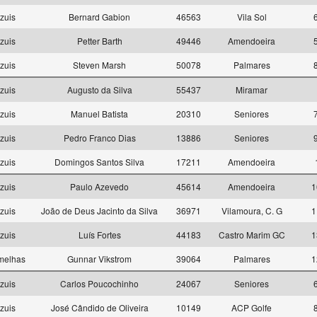
zuis
Bernard Gabion
46563
Vila Sol
zuis
Petter Barth
49446
Amendoeira
zuis
Steven Marsh
50078
Palmares
zuis
Augusto da Silva
55437
Miramar
zuis
Manuel Batista
20310
Seniores
zuis
Pedro Franco Dias
13886
Seniores
zuis
Domingos Santos Silva
17211
Amendoeira
zuis
Paulo Azevedo
45614
Amendoeira
1
zuis
João de Deus Jacinto da Silva
36971
Vilamoura, C. G
1
zuis
Luís Fortes
44183
Castro Marim GC
1
melhas
Gunnar Vikstrom
39064
Palmares
1
zuis
Carlos Poucochinho
24067
Seniores
zuis
José Cândido de Oliveira
10149
ACP Golfe