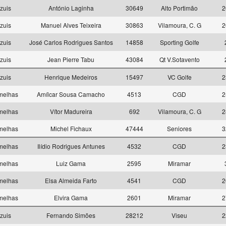
zuis
António Laginha
30649
Alto Portimão
2
zuis
Manuel Alves Teixeira
30863
Vilamoura, C. G
2
zuis
José Carlos Rodrigues Santos
14858
Sporting Golfe
zuis
Jean Pierre Tabu
43084
Qt V.Sotavento
zuis
Henrique Medeiros
15497
VC Golfe
2
melhas
Amílcar Sousa Camacho
4513
CGD
2
melhas
Vítor Madureira
692
Vilamoura, C. G
2
melhas
Michel Fichaux
47444
Seniores
3
melhas
Ilídio Rodrigues Antunes
4532
CGD
2
melhas
Luiz Gama
2595
Miramar
melhas
Elsa Almeida Farto
4541
CGD
2
melhas
Elvira Gama
2601
Miramar
2
zuis
Fernando Simões
28212
Viseu
2