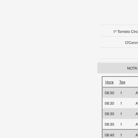
1º Torneio Cir
O'Conno
NOTA: 
Hora
Tee
08:30
1
A
08:30
1
A
08:30
1
A
08:30
1
A
08:40
1
A