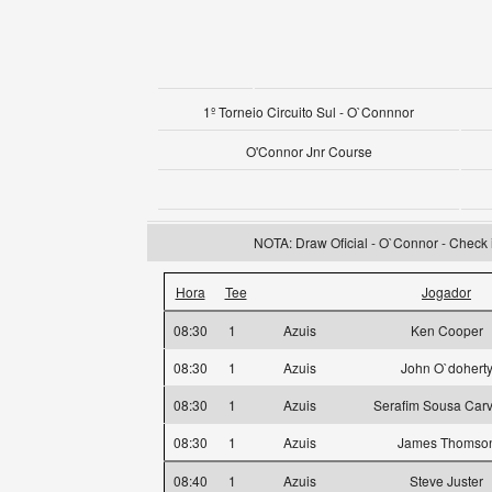
1º Torneio Circuito Sul - O`Connnor
O'Connor Jnr Course
NOTA: Draw Oficial - O`Connor - Check i
Hora
Tee
Jogador
08:30
1
Azuis
Ken Cooper
08:30
1
Azuis
John O`dohert
08:30
1
Azuis
Serafim Sousa Car
08:30
1
Azuis
James Thomso
08:40
1
Azuis
Steve Juster