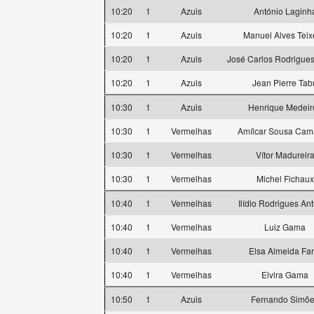
10:20
1
Azuis
António Laginh
10:20
1
Azuis
Manuel Alves Teix
10:20
1
Azuis
José Carlos Rodrigues
10:20
1
Azuis
Jean Pierre Tab
10:30
1
Azuis
Henrique Medeir
10:30
1
Vermelhas
Amílcar Sousa Ca
10:30
1
Vermelhas
Vítor Madureir
10:30
1
Vermelhas
Michel Fichaux
10:40
1
Vermelhas
Ilídio Rodrigues An
10:40
1
Vermelhas
Luiz Gama
10:40
1
Vermelhas
Elsa Almeida Far
10:40
1
Vermelhas
Elvira Gama
10:50
1
Azuis
Fernando Simõ