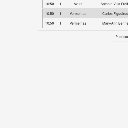
10:50
1
Azuis
António Villa Frei
10:50
1
Vermelhas
Carlos Figueire
10:50
1
Vermelhas
Mary-Ann Benne
Publica