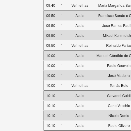
09:40
1
Vermelhas
Maria Margarida Sa
09:50
1
Azuis
Francisco Sande e C
09:50
1
Azuis
Jose Ramos Paul
09:50
1
Azuis
Mikael Kummelst
09:50
1
Vermelhas
Reinaldo Faria
10:00
1
Azuis
Manuel Cândido de Ol
10:00
1
Azuis
Paulo Gouveia
10:00
1
Azuis
José Madeira
10:00
1
Vermelhas
Tomás Belo
10:10
1
Azuis
Giovanni Guidi
10:10
1
Azuis
Carlo Vecchio
10:10
1
Azuis
Nicola Dente
10:10
1
Azuis
Paolo Olivero