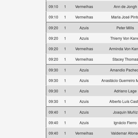
09:10
1
Vermelhas
Ann de Jongh
09:10
1
Vermelhas
Maria José Pint
09:20
1
Azuis
Peter Mills
09:20
1
Azuis
Thierry Von Kan
09:20
1
Vermelhas
Arminda Von Kan
09:20
1
Vermelhas
Stacey Thoma
09:30
1
Azuis
Amandio Pache
09:30
1
Azuis
Anastácio Guerreiro
09:30
1
Azuis
Adriano Lage
09:30
1
Azuis
Alberto Luís Cast
09:40
1
Azuis
Joaquin Muñiz
09:40
1
Azuis
Ignácio Fierro
09:40
1
Vermelhas
Valdemar Afons