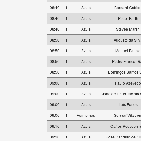
08:40
1
Azuis
Bernard Gabio
08:40
1
Azuis
Petter Barth
08:40
1
Azuis
Steven Marsh
08:50
1
Azuis
Augusto da Silv
08:50
1
Azuis
Manuel Batista
08:50
1
Azuis
Pedro Franco Di
08:50
1
Azuis
Domingos Santos S
09:00
1
Azuis
Paulo Azevedo
09:00
1
Azuis
João de Deus Jacinto 
09:00
1
Azuis
Luís Fortes
09:00
1
Vermelhas
Gunnar Vikstro
09:10
1
Azuis
Carlos Poucochi
09:10
1
Azuis
José Cândido de Oli