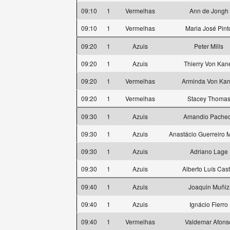
09:10
1
Vermelhas
Ann de Jongh
09:10
1
Vermelhas
Maria José Pint
09:20
1
Azuis
Peter Mills
09:20
1
Azuis
Thierry Von Kan
09:20
1
Vermelhas
Arminda Von Kan
09:20
1
Vermelhas
Stacey Thoma
09:30
1
Azuis
Amandio Pache
09:30
1
Azuis
Anastácio Guerreiro
09:30
1
Azuis
Adriano Lage
09:30
1
Azuis
Alberto Luís Cast
09:40
1
Azuis
Joaquin Muñiz
09:40
1
Azuis
Ignácio Fierro
09:40
1
Vermelhas
Valdemar Afons