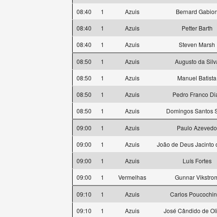
08:40
1
Azuis
Bernard Gabio
08:40
1
Azuis
Petter Barth
08:40
1
Azuis
Steven Marsh
08:50
1
Azuis
Augusto da Silv
08:50
1
Azuis
Manuel Batista
08:50
1
Azuis
Pedro Franco Di
08:50
1
Azuis
Domingos Santos S
09:00
1
Azuis
Paulo Azevedo
09:00
1
Azuis
João de Deus Jacinto 
09:00
1
Azuis
Luís Fortes
09:00
1
Vermelhas
Gunnar Vikstro
09:10
1
Azuis
Carlos Poucochi
09:10
1
Azuis
José Cândido de Oli