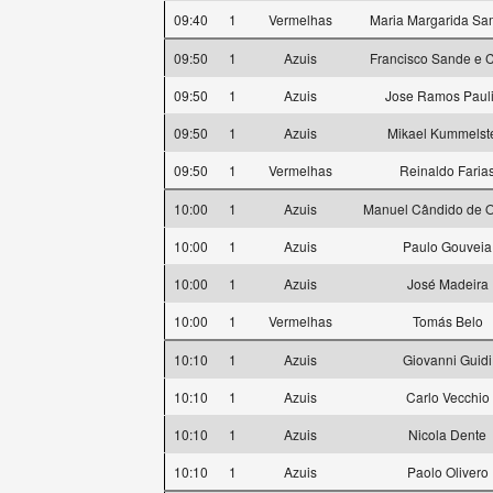
09:40
1
Vermelhas
Maria Margarida Sa
09:50
1
Azuis
Francisco Sande e C
09:50
1
Azuis
Jose Ramos Paul
09:50
1
Azuis
Mikael Kummelst
09:50
1
Vermelhas
Reinaldo Faria
10:00
1
Azuis
Manuel Cândido de Ol
10:00
1
Azuis
Paulo Gouveia
10:00
1
Azuis
José Madeira
10:00
1
Vermelhas
Tomás Belo
10:10
1
Azuis
Giovanni Guidi
10:10
1
Azuis
Carlo Vecchio
10:10
1
Azuis
Nicola Dente
10:10
1
Azuis
Paolo Olivero