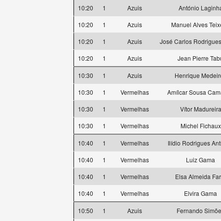
10:20
1
Azuis
António Laginh
10:20
1
Azuis
Manuel Alves Teix
10:20
1
Azuis
José Carlos Rodrigues
10:20
1
Azuis
Jean Pierre Tab
10:30
1
Azuis
Henrique Medeir
10:30
1
Vermelhas
Amílcar Sousa Ca
10:30
1
Vermelhas
Vítor Madureir
10:30
1
Vermelhas
Michel Fichaux
10:40
1
Vermelhas
Ilídio Rodrigues An
10:40
1
Vermelhas
Luiz Gama
10:40
1
Vermelhas
Elsa Almeida Far
10:40
1
Vermelhas
Elvira Gama
10:50
1
Azuis
Fernando Simõ