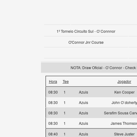
1º Torneio Circuito Sul - O`Connnor
O'Connor Jnr Course
NOTA: Draw Oficial - O`Connor - Check i
Hora
Tee
Jogador
08:30
1
Azuis
Ken Cooper
08:30
1
Azuis
John O`dohert
08:30
1
Azuis
Serafim Sousa Car
08:30
1
Azuis
James Thomso
08:40
1
Azuis
Steve Juster