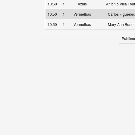
10:50
1
Azuis
António Villa Frei
10:50
1
Vermelhas
Carlos Figueire
10:50
1
Vermelhas
Mary-Ann Benne
Publica