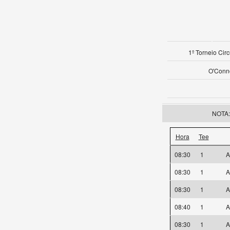
1º Torneio Cir
O'Conno
NOTA: 
Hora
Tee
08:30
1
A
08:30
1
A
08:30
1
A
08:40
1
A
08:30
1
A