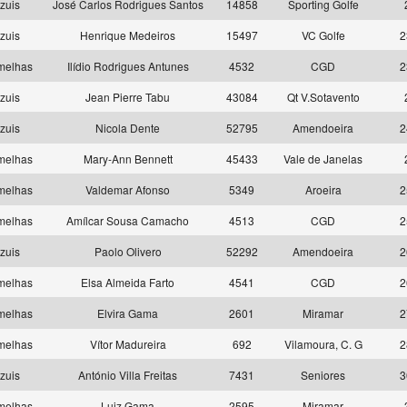
zuis
José Carlos Rodrigues Santos
14858
Sporting Golfe
zuis
Henrique Medeiros
15497
VC Golfe
2
melhas
Ilídio Rodrigues Antunes
4532
CGD
2
zuis
Jean Pierre Tabu
43084
Qt V.Sotavento
zuis
Nicola Dente
52795
Amendoeira
2
melhas
Mary-Ann Bennett
45433
Vale de Janelas
melhas
Valdemar Afonso
5349
Aroeira
2
melhas
Amílcar Sousa Camacho
4513
CGD
2
zuis
Paolo Olivero
52292
Amendoeira
2
melhas
Elsa Almeida Farto
4541
CGD
2
melhas
Elvira Gama
2601
Miramar
2
melhas
Vítor Madureira
692
Vilamoura, C. G
2
zuis
António Villa Freitas
7431
Seniores
3
melhas
Luiz Gama
2595
Miramar