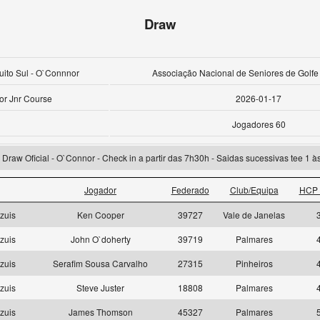
Draw
cuito Sul - O`Connnor
Associação Nacional de Seniores de Golfe
r Jnr Course
2026-01-17
Jogadores 60
Draw Oficial - O`Connor - Check in a partir das 7h30h - Saidas sucessivas tee 1 à
Jogador
Federado
Club/Equipa
HCP 
zuis
Ken Cooper
39727
Vale de Janelas
zuis
John O`doherty
39719
Palmares
zuis
Serafim Sousa Carvalho
27315
Pinheiros
zuis
Steve Juster
18808
Palmares
zuis
James Thomson
45327
Palmares