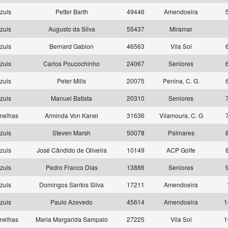
zuis
Petter Barth
49446
Amendoeira
zuis
Augusto da Silva
55437
Miramar
zuis
Bernard Gabion
46563
Vila Sol
zuis
Carlos Poucochinho
24067
Seniores
zuis
Peter Mills
20075
Penina, C. G.
zuis
Manuel Batista
20310
Seniores
melhas
Arminda Von Kanel
31636
Vilamoura, C. G
zuis
Steven Marsh
50078
Palmares
zuis
José Cândido de Oliveira
10149
ACP Golfe
zuis
Pedro Franco Dias
13886
Seniores
zuis
Domingos Santos Silva
17211
Amendoeira
zuis
Paulo Azevedo
45614
Amendoeira
1
melhas
Maria Margarida Sampaio
27225
Vila Sol
1