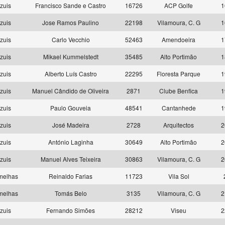
zuis
Francisco Sande e Castro
16726
ACP Golfe
1
zuis
Jose Ramos Paulino
22198
Vilamoura, C. G
1
zuis
Carlo Vecchio
52463
Amendoeira
1
zuis
Mikael Kummelstedt
35485
Alto Portimão
1
zuis
Alberto Luís Castro
22295
Floresta Parque
1
zuis
Manuel Cândido de Oliveira
2871
Clube Benfica
1
zuis
Paulo Gouveia
48541
Cantanhede
1
zuis
José Madeira
2728
Arquitectos
2
zuis
António Laginha
30649
Alto Portimão
2
zuis
Manuel Alves Teixeira
30863
Vilamoura, C. G
2
melhas
Reinaldo Farias
11723
Vila Sol
melhas
Tomás Belo
3135
Vilamoura, C. G
2
zuis
Fernando Simões
28212
Viseu
2