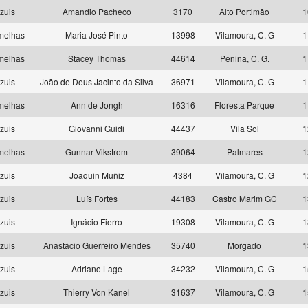
zuis
Amandio Pacheco
3170
Alto Portimão
1
melhas
Maria José Pinto
13998
Vilamoura, C. G
1
melhas
Stacey Thomas
44614
Penina, C. G.
1
zuis
João de Deus Jacinto da Silva
36971
Vilamoura, C. G
1
melhas
Ann de Jongh
16316
Floresta Parque
1
zuis
Giovanni Guidi
44437
Vila Sol
1
melhas
Gunnar Vikstrom
39064
Palmares
1
zuis
Joaquin Muñiz
4384
Vilamoura, C. G
1
zuis
Luís Fortes
44183
Castro Marim GC
1
zuis
Ignácio Fierro
19308
Vilamoura, C. G
1
zuis
Anastácio Guerreiro Mendes
35740
Morgado
1
zuis
Adriano Lage
34232
Vilamoura, C. G
1
zuis
Thierry Von Kanel
31637
Vilamoura, C. G
1