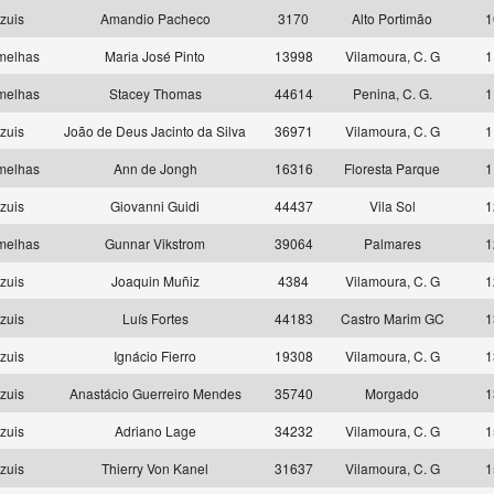
zuis
Amandio Pacheco
3170
Alto Portimão
1
melhas
Maria José Pinto
13998
Vilamoura, C. G
1
melhas
Stacey Thomas
44614
Penina, C. G.
1
zuis
João de Deus Jacinto da Silva
36971
Vilamoura, C. G
1
melhas
Ann de Jongh
16316
Floresta Parque
1
zuis
Giovanni Guidi
44437
Vila Sol
1
melhas
Gunnar Vikstrom
39064
Palmares
1
zuis
Joaquin Muñiz
4384
Vilamoura, C. G
1
zuis
Luís Fortes
44183
Castro Marim GC
1
zuis
Ignácio Fierro
19308
Vilamoura, C. G
1
zuis
Anastácio Guerreiro Mendes
35740
Morgado
1
zuis
Adriano Lage
34232
Vilamoura, C. G
1
zuis
Thierry Von Kanel
31637
Vilamoura, C. G
1