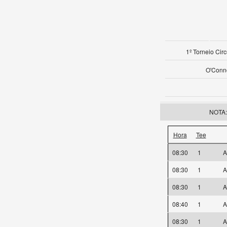
1º Torneio Cir
O'Conno
NOTA: 
Hora
Tee
08:30
1
A
08:30
1
A
08:30
1
A
08:40
1
A
08:30
1
A