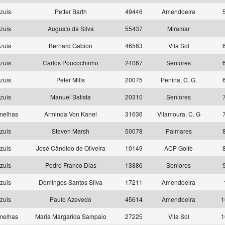
zuis
Petter Barth
49446
Amendoeira
zuis
Augusto da Silva
55437
Miramar
zuis
Bernard Gabion
46563
Vila Sol
zuis
Carlos Poucochinho
24067
Seniores
zuis
Peter Mills
20075
Penina, C. G.
zuis
Manuel Batista
20310
Seniores
melhas
Arminda Von Kanel
31636
Vilamoura, C. G
zuis
Steven Marsh
50078
Palmares
zuis
José Cândido de Oliveira
10149
ACP Golfe
zuis
Pedro Franco Dias
13886
Seniores
zuis
Domingos Santos Silva
17211
Amendoeira
zuis
Paulo Azevedo
45614
Amendoeira
1
melhas
Maria Margarida Sampaio
27225
Vila Sol
1