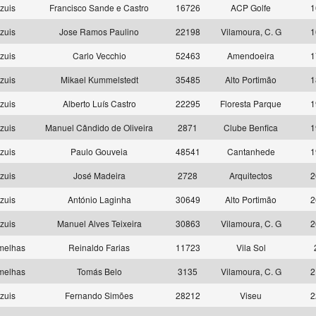
zuis
Francisco Sande e Castro
16726
ACP Golfe
1
zuis
Jose Ramos Paulino
22198
Vilamoura, C. G
1
zuis
Carlo Vecchio
52463
Amendoeira
1
zuis
Mikael Kummelstedt
35485
Alto Portimão
1
zuis
Alberto Luís Castro
22295
Floresta Parque
1
zuis
Manuel Cândido de Oliveira
2871
Clube Benfica
1
zuis
Paulo Gouveia
48541
Cantanhede
1
zuis
José Madeira
2728
Arquitectos
2
zuis
António Laginha
30649
Alto Portimão
2
zuis
Manuel Alves Teixeira
30863
Vilamoura, C. G
2
melhas
Reinaldo Farias
11723
Vila Sol
melhas
Tomás Belo
3135
Vilamoura, C. G
2
zuis
Fernando Simões
28212
Viseu
2