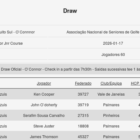
Draw
cuito Sul - O`Connnor
Associação Nacional de Seniores de Golfe
r Jnr Course
2026-01-17
Jogadores 60
Draw Oficial - O`Connor - Check in a partir das 7h30h - Saidas sucessivas tee 1 à
Jogador
Federado
Club/Equipa
HCP 
zuis
Ken Cooper
39727
Vale de Janelas
zuis
John O`doherty
39719
Palmares
zuis
Serafim Sousa Carvalho
27315
Pinheiros
zuis
Steve Juster
18808
Palmares
zuis
James Thomson
45327
Palmares