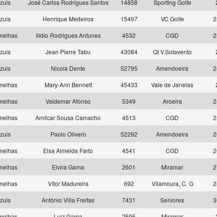
zuis
José Carlos Rodrigues Santos
14858
Sporting Golfe
zuis
Henrique Medeiros
15497
VC Golfe
2
melhas
Ilídio Rodrigues Antunes
4532
CGD
2
zuis
Jean Pierre Tabu
43084
Qt V.Sotavento
zuis
Nicola Dente
52795
Amendoeira
2
melhas
Mary-Ann Bennett
45433
Vale de Janelas
melhas
Valdemar Afonso
5349
Aroeira
2
melhas
Amílcar Sousa Camacho
4513
CGD
2
zuis
Paolo Olivero
52292
Amendoeira
2
melhas
Elsa Almeida Farto
4541
CGD
2
melhas
Elvira Gama
2601
Miramar
2
melhas
Vítor Madureira
692
Vilamoura, C. G
2
zuis
António Villa Freitas
7431
Seniores
3
melhas
Luiz Gama
2595
Miramar