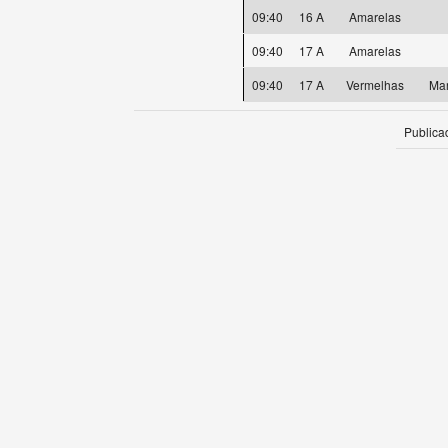
09:40
16 A
Amarelas
09:40
17 A
Amarelas
09:40
17 A
Vermelhas
Mar
Publica