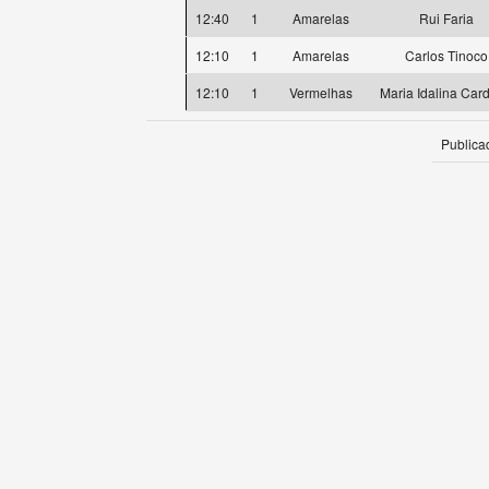
12:40
1
Amarelas
Rui Faria
12:10
1
Amarelas
Carlos Tinoco
12:10
1
Vermelhas
Maria Idalina Car
Publica