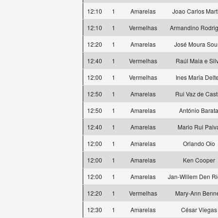
12:10
1
Amarelas
Joao Carlos Mart
12:10
1
Vermelhas
Armandino Rodri
12:20
1
Amarelas
José Moura Sou
12:40
1
Vermelhas
Raúl Maia e Sil
12:00
1
Vermelhas
Ines Maria Delte
12:50
1
Amarelas
Rui Vaz de Cast
12:50
1
Amarelas
António Barat
12:40
1
Amarelas
Mario Rui Paiv
12:00
1
Amarelas
Orlando Oio
12:00
1
Amarelas
Ken Cooper
12:00
1
Amarelas
Jan-Willem Den Ri
12:20
1
Vermelhas
Mary-Ann Benne
12:30
1
Amarelas
César Viegas