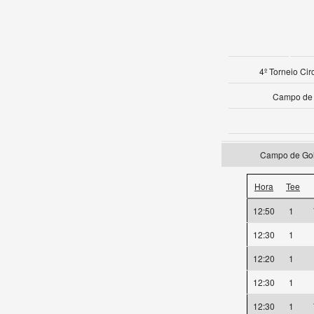
4º Torneio Cir
Campo de 
Campo de Golf
Hora
Tee
12:50
1
12:30
1
12:20
1
12:30
1
12:30
1