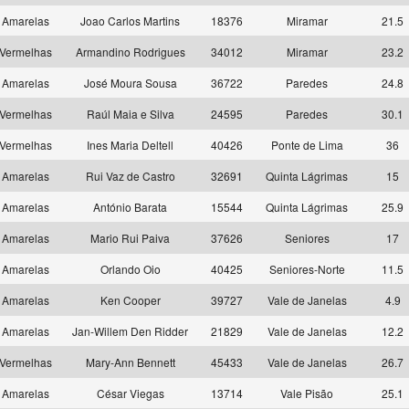
Amarelas
Joao Carlos Martins
18376
Miramar
21.5
Vermelhas
Armandino Rodrigues
34012
Miramar
23.2
Amarelas
José Moura Sousa
36722
Paredes
24.8
Vermelhas
Raúl Maia e Silva
24595
Paredes
30.1
Vermelhas
Ines Maria Deltell
40426
Ponte de Lima
36
Amarelas
Rui Vaz de Castro
32691
Quinta Lágrimas
15
Amarelas
António Barata
15544
Quinta Lágrimas
25.9
Amarelas
Mario Rui Paiva
37626
Seniores
17
Amarelas
Orlando Oio
40425
Seniores-Norte
11.5
Amarelas
Ken Cooper
39727
Vale de Janelas
4.9
Amarelas
Jan-Willem Den Ridder
21829
Vale de Janelas
12.2
Vermelhas
Mary-Ann Bennett
45433
Vale de Janelas
26.7
Amarelas
César Viegas
13714
Vale Pisão
25.1