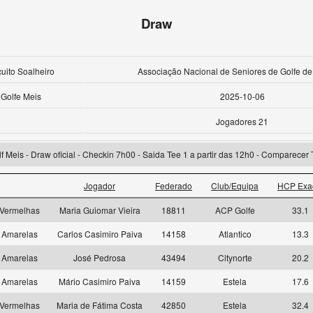
Draw
cuito Soalheiro
Associação Nacional de Seniores de Golfe de
Golfe Meis
2025-10-06
Jogadores 21
 Meis - Draw oficial - Checkin 7h00 - Saida Tee 1 a partir das 12h0 - Comparecer
Jogador
Federado
Club/Equipa
HCP Exa
Vermelhas
Maria Guiomar Vieira
18811
ACP Golfe
33.1
Amarelas
Carlos Casimiro Paiva
14158
Atlantico
13.3
Amarelas
José Pedrosa
43494
Citynorte
20.2
Amarelas
Mário Casimiro Paiva
14159
Estela
17.6
Vermelhas
Maria de Fátima Costa
42850
Estela
32.4