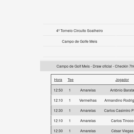
4º Torneio Circuito Soalheiro
Campo de Golfe Meis
Campo de Golf Meis - Draw oficial - Checkin 7h
Hora
Tee
Jogador
12:50
1
Amarelas
António Barat
12:10
1
Vermelhas
Armandino Rodri
12:30
1
Amarelas
Carlos Casimiro P
12:10
1
Amarelas
Carlos Tinoco
12:30
1
Amarelas
César Viegas