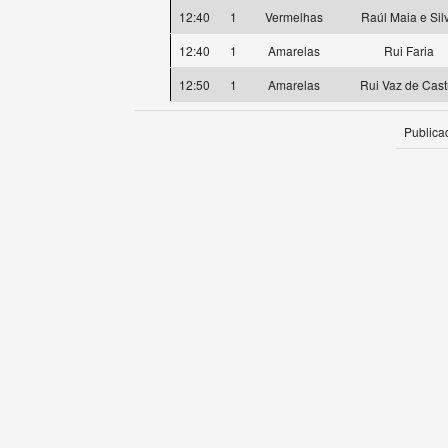
12:40
1
Vermelhas
Raúl Maia e Sil
12:40
1
Amarelas
Rui Faria
12:50
1
Amarelas
Rui Vaz de Cast
Publica