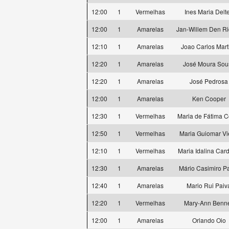
12:00
1
Vermelhas
Ines Maria Delte
12:00
1
Amarelas
Jan-Willem Den Ri
12:10
1
Amarelas
Joao Carlos Mart
12:20
1
Amarelas
José Moura Sou
12:20
1
Amarelas
José Pedrosa
12:00
1
Amarelas
Ken Cooper
12:30
1
Vermelhas
Maria de Fátima C
12:50
1
Vermelhas
Maria Guiomar Vi
12:10
1
Vermelhas
Maria Idalina Car
12:30
1
Amarelas
Mário Casimiro P
12:40
1
Amarelas
Mario Rui Paiv
12:20
1
Vermelhas
Mary-Ann Benne
12:00
1
Amarelas
Orlando Oio