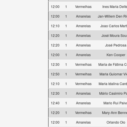
12:00
1
Vermelhas
Ines Maria Delte
12:00
1
Amarelas
Jan-Willem Den Ri
12:10
1
Amarelas
Joao Carlos Mart
12:20
1
Amarelas
José Moura Sou
12:20
1
Amarelas
José Pedrosa
12:00
1
Amarelas
Ken Cooper
12:30
1
Vermelhas
Maria de Fátima C
12:50
1
Vermelhas
Maria Guiomar Vi
12:10
1
Vermelhas
Maria Idalina Car
12:30
1
Amarelas
Mário Casimiro P
12:40
1
Amarelas
Mario Rui Paiv
12:20
1
Vermelhas
Mary-Ann Benne
12:00
1
Amarelas
Orlando Oio