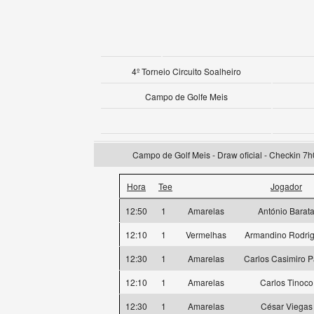
4º Torneio Circuito Soalheiro
Campo de Golfe Meis
Campo de Golf Meis - Draw oficial - Checkin 7h
Hora
Tee
Jogador
12:50
1
Amarelas
António Barat
12:10
1
Vermelhas
Armandino Rodri
12:30
1
Amarelas
Carlos Casimiro P
12:10
1
Amarelas
Carlos Tinoco
12:30
1
Amarelas
César Viegas