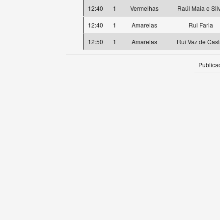
12:40
1
Vermelhas
Raúl Maia e Sil
12:40
1
Amarelas
Rui Faria
12:50
1
Amarelas
Rui Vaz de Cast
Publica