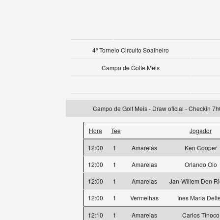
4º Torneio Circuito Soalheiro
Campo de Golfe Meis
Campo de Golf Meis - Draw oficial - Checkin 7h
Hora
Tee
Jogador
12:00
1
Amarelas
Ken Cooper
12:00
1
Amarelas
Orlando Oio
12:00
1
Amarelas
Jan-Willem Den Ri
12:00
1
Vermelhas
Ines Maria Delte
12:10
1
Amarelas
Carlos Tinoco