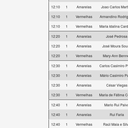
12:10
1
Amarelas
Joao Carlos Mart
12:10
1
Vermelhas
Armandino Rodri
12:10
1
Vermelhas
Maria Idalina Car
12:20
1
Amarelas
José Pedrosa
12:20
1
Amarelas
José Moura Sou
12:20
1
Vermelhas
Mary-Ann Benne
12:30
1
Amarelas
Carlos Casimiro P
12:30
1
Amarelas
Mário Casimiro P
12:30
1
Amarelas
César Viegas
12:30
1
Vermelhas
Maria de Fátima C
12:40
1
Amarelas
Mario Rui Paiv
12:40
1
Amarelas
Rui Faria
12:40
1
Vermelhas
Raúl Maia e Sil