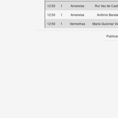
12:50
1
Amarelas
Rui Vaz de Cast
12:50
1
Amarelas
António Barat
12:50
1
Vermelhas
Maria Guiomar Vi
Publica