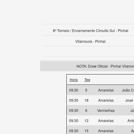
8º Torneio / Encerramento Circuito Sul - Pinhal
Vilamoura - Pinhal
NOTA: Draw Oficial - Pinhal Vilamo
Hora
Tee
09:30
5
Amarelas
João C
09:30
18
Amarelas
José 
09:30
6
Vermelhas
J
09:30
12
Amarelas
Ant
09:30
15
Amarelas
A