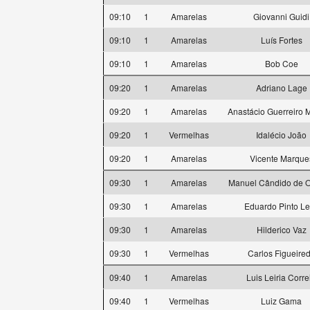
09:10
1
Amarelas
Giovanni Guidi
09:10
1
Amarelas
Luís Fortes
09:10
1
Amarelas
Bob Coe
09:20
1
Amarelas
Adriano Lage
09:20
1
Amarelas
Anastácio Guerreiro
09:20
1
Vermelhas
Idalécio João
09:20
1
Amarelas
Vicente Marque
09:30
1
Amarelas
Manuel Cândido de Ol
09:30
1
Amarelas
Eduardo Pinto Le
09:30
1
Amarelas
Hilderico Vaz
09:30
1
Vermelhas
Carlos Figueire
09:40
1
Amarelas
Luis Leiria Corre
09:40
1
Vermelhas
Luiz Gama