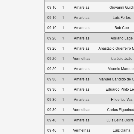
09:10
1
Amarelas
Giovanni Guidi
09:10
1
Amarelas
Luís Fortes
09:10
1
Amarelas
Bob Coe
09:20
1
Amarelas
Adriano Lage
09:20
1
Amarelas
Anastácio Guerreiro
09:20
1
Vermelhas
Idalécio João
09:20
1
Amarelas
Vicente Marque
09:30
1
Amarelas
Manuel Cândido de Ol
09:30
1
Amarelas
Eduardo Pinto Le
09:30
1
Amarelas
Hilderico Vaz
09:30
1
Vermelhas
Carlos Figueire
09:40
1
Amarelas
Luis Leiria Corre
09:40
1
Vermelhas
Luiz Gama