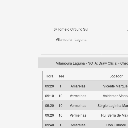
6º Torneio Circuito Sul
Vilamoura - Laguna
Vilamoura Laguna - NOTA: Draw Oficial - Check
Hora
Tee
Jogador
09:20
1
Amarelas
Vicente Marque
09:10
10
Vermelhas
Valdemar Afons
09:20
10
Vermelhas
Sérgio Laginha Ma
09:20
10
Vermelhas
Rui Serra de Mat
09:40
1
Amarelas
Ron Gilmore