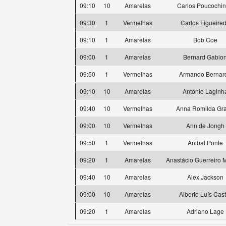
09:10
10
Amarelas
Carlos Poucochi
09:30
1
Vermelhas
Carlos Figueire
09:10
1
Amarelas
Bob Coe
09:00
1
Amarelas
Bernard Gabio
09:50
1
Vermelhas
Armando Bernar
09:10
10
Amarelas
António Laginh
09:40
10
Vermelhas
Anna Romilda Gra
09:00
10
Vermelhas
Ann de Jongh
09:50
1
Vermelhas
Anibal Ponte
09:20
1
Amarelas
Anastácio Guerreiro
09:40
10
Amarelas
Alex Jackson
09:00
10
Amarelas
Alberto Luís Cast
09:20
1
Amarelas
Adriano Lage