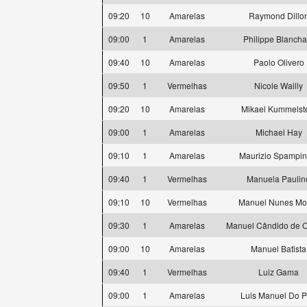
09:20
10
Amarelas
Raymond Dillo
09:00
1
Amarelas
Philippe Blancha
09:40
10
Amarelas
Paolo Olivero
09:50
1
Vermelhas
Nicole Wailly
09:20
10
Amarelas
Mikael Kummelst
09:00
1
Amarelas
Michael Hay
09:10
1
Amarelas
Maurizio Spampin
09:40
1
Vermelhas
Manuela Paulin
09:10
10
Vermelhas
Manuel Nunes Mo
09:30
1
Amarelas
Manuel Cândido de Ol
09:00
10
Amarelas
Manuel Batista
09:40
1
Vermelhas
Luiz Gama
09:00
1
Amarelas
Luis Manuel Do 