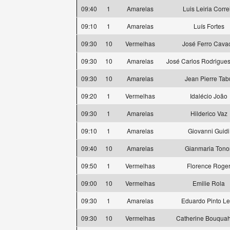
09:40
1
Amarelas
Luis Leiria Corre
09:10
1
Amarelas
Luís Fortes
09:30
10
Vermelhas
José Ferro Cava
09:30
10
Amarelas
José Carlos Rodrigues
09:30
10
Amarelas
Jean Pierre Tab
09:20
1
Vermelhas
Idalécio João
09:30
1
Amarelas
Hilderico Vaz
09:10
1
Amarelas
Giovanni Guidi
09:40
10
Amarelas
Gianmaria Tono
09:50
1
Vermelhas
Florence Roge
09:00
10
Vermelhas
Emilie Rola
09:30
1
Amarelas
Eduardo Pinto Le
09:30
10
Vermelhas
Catherine Bouqua