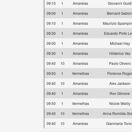
09:10
1
Amarelas
Giovanni Guidi
09:00
1
Amarelas
Bernard Gabio
09:10
1
Amarelas
Maurizio Spampin
09:30
1
Amarelas
Eduardo Pinto Le
09:00
1
Amarelas
Michael Hay
09:30
1
Amarelas
Hilderico Vaz
09:40
10
Amarelas
Paolo Olivero
09:50
1
Vermelhas
Florence Roge
09:40
10
Amarelas
Alex Jackson
09:40
1
Amarelas
Ron Gilmore
09:50
1
Vermelhas
Nicole Wailly
09:40
10
Vermelhas
Anna Romilda Gra
09:40
10
Amarelas
Gianmaria Tono