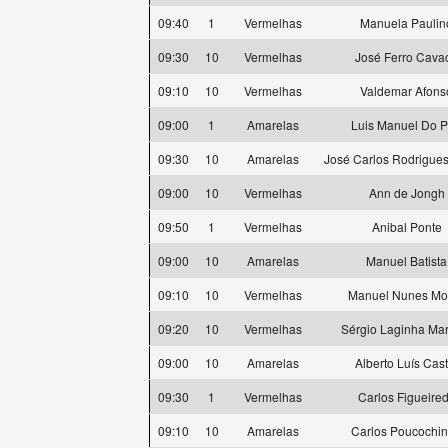
09:40
1
Vermelhas
Manuela Paulin
09:30
10
Vermelhas
José Ferro Cava
09:10
10
Vermelhas
Valdemar Afons
09:00
1
Amarelas
Luis Manuel Do 
09:30
10
Amarelas
José Carlos Rodrigues
09:00
10
Vermelhas
Ann de Jongh
09:50
1
Vermelhas
Anibal Ponte
09:00
10
Amarelas
Manuel Batista
09:10
10
Vermelhas
Manuel Nunes Mo
09:20
10
Vermelhas
Sérgio Laginha Ma
09:00
10
Amarelas
Alberto Luís Cast
09:30
1
Vermelhas
Carlos Figueire
09:10
10
Amarelas
Carlos Poucochi