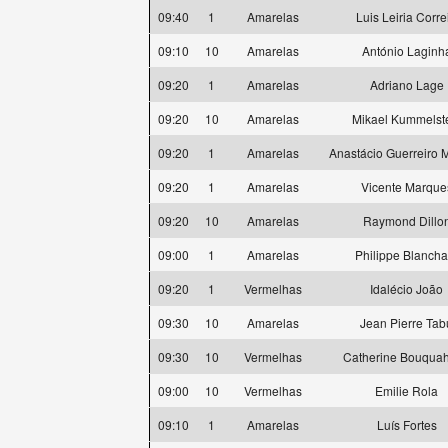
09:40
1
Amarelas
Luis Leiria Corre
09:10
10
Amarelas
António Laginh
09:20
1
Amarelas
Adriano Lage
09:20
10
Amarelas
Mikael Kummelst
09:20
1
Amarelas
Anastácio Guerreiro
09:20
1
Amarelas
Vicente Marque
09:20
10
Amarelas
Raymond Dillo
09:00
1
Amarelas
Philippe Blancha
09:20
1
Vermelhas
Idalécio João
09:30
10
Amarelas
Jean Pierre Tab
09:30
10
Vermelhas
Catherine Bouqua
09:00
10
Vermelhas
Emilie Rola
09:10
1
Amarelas
Luís Fortes