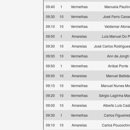
09:40
1
Vermelhas
Manuela Paulin
09:30
10
Vermelhas
José Ferro Cava
09:10
10
Vermelhas
Valdemar Afons
09:00
1
Amarelas
Luis Manuel Do 
09:30
10
Amarelas
José Carlos Rodrigues
09:00
10
Vermelhas
Ann de Jongh
09:50
1
Vermelhas
Anibal Ponte
09:00
10
Amarelas
Manuel Batista
09:10
10
Vermelhas
Manuel Nunes Mo
09:20
10
Vermelhas
Sérgio Laginha Ma
09:00
10
Amarelas
Alberto Luís Cast
09:30
1
Vermelhas
Carlos Figueire
09:10
10
Amarelas
Carlos Poucochi