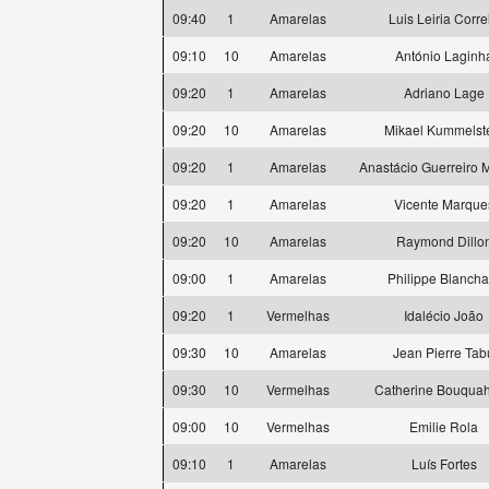
09:40
1
Amarelas
Luis Leiria Corre
09:10
10
Amarelas
António Laginh
09:20
1
Amarelas
Adriano Lage
09:20
10
Amarelas
Mikael Kummelst
09:20
1
Amarelas
Anastácio Guerreiro
09:20
1
Amarelas
Vicente Marque
09:20
10
Amarelas
Raymond Dillo
09:00
1
Amarelas
Philippe Blancha
09:20
1
Vermelhas
Idalécio João
09:30
10
Amarelas
Jean Pierre Tab
09:30
10
Vermelhas
Catherine Bouqua
09:00
10
Vermelhas
Emilie Rola
09:10
1
Amarelas
Luís Fortes