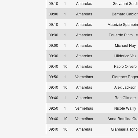
09:10
1
Amarelas
Giovanni Guidi
09:00
1
Amarelas
Bernard Gabio
09:10
1
Amarelas
Maurizio Spampin
09:30
1
Amarelas
Eduardo Pinto Le
09:00
1
Amarelas
Michael Hay
09:30
1
Amarelas
Hilderico Vaz
09:40
10
Amarelas
Paolo Olivero
09:50
1
Vermelhas
Florence Roge
09:40
10
Amarelas
Alex Jackson
09:40
1
Amarelas
Ron Gilmore
09:50
1
Vermelhas
Nicole Wailly
09:40
10
Vermelhas
Anna Romilda Gra
09:40
10
Amarelas
Gianmaria Tono