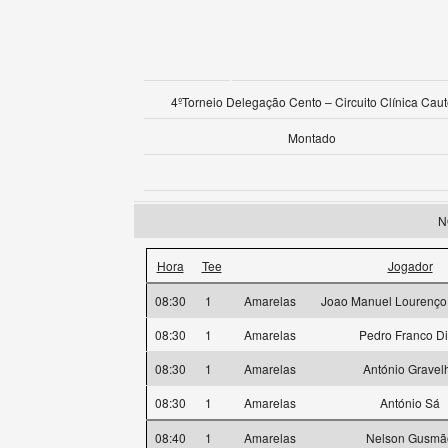
4ºTorneio Delegação Cento – Circuito Clínica Caut
Montado
N
Hora
Tee
Jogador
08:30
1
Amarelas
Joao Manuel Lourenço
08:30
1
Amarelas
Pedro Franco D
08:30
1
Amarelas
António Gravel
08:30
1
Amarelas
António Sá
08:40
1
Amarelas
Nelson Gusmã