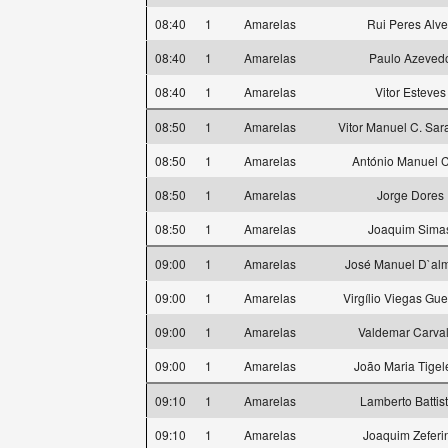
08:40
1
Amarelas
Rui Peres Alve
08:40
1
Amarelas
Paulo Azeved
08:40
1
Amarelas
Vitor Esteves
08:50
1
Amarelas
Vitor Manuel C. Sa
08:50
1
Amarelas
António Manuel 
08:50
1
Amarelas
Jorge Dores
08:50
1
Amarelas
Joaquim Sima
09:00
1
Amarelas
José Manuel D`al
09:00
1
Amarelas
Virgílio Viegas Gue
09:00
1
Amarelas
Valdemar Carva
09:00
1
Amarelas
João Maria Tigel
09:10
1
Amarelas
Lamberto Battist
09:10
1
Amarelas
Joaquim Zeferi