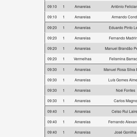
09:10
1
Amarelas
António Felicia
09:10
1
Amarelas
Armando Con
09:20
1
Amarelas
Eduardo Pinto Le
09:20
1
Amarelas
Fernando Madri
09:20
1
Amarelas
Manuel Brandão Pe
09:20
1
Vermelhas
Felismina Barra
09:30
1
Amarelas
Manuel Rosa Silva 
09:30
1
Amarelas
Luís Gomes Alme
09:30
1
Amarelas
Noé Fontes
09:30
1
Amarelas
Carlos Magn
09:40
1
Amarelas
Celso Rui Lair
09:40
1
Amarelas
Fernando Alexan
09:40
1
Amarelas
José Gonilha