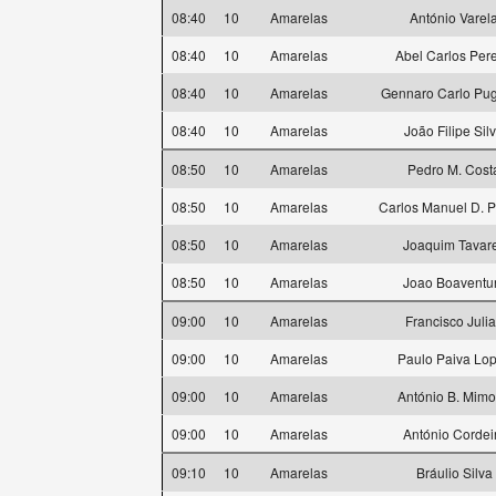
08:40
10
Amarelas
António Varel
08:40
10
Amarelas
Abel Carlos Pere
08:40
10
Amarelas
Gennaro Carlo Pug
08:40
10
Amarelas
João Filipe Sil
08:50
10
Amarelas
Pedro M. Cost
08:50
10
Amarelas
Carlos Manuel D. 
08:50
10
Amarelas
Joaquim Tavar
08:50
10
Amarelas
Joao Boaventu
09:00
10
Amarelas
Francisco Juli
09:00
10
Amarelas
Paulo Paiva Lo
09:00
10
Amarelas
António B. Mim
09:00
10
Amarelas
António Cordei
09:10
10
Amarelas
Bráulio Silva