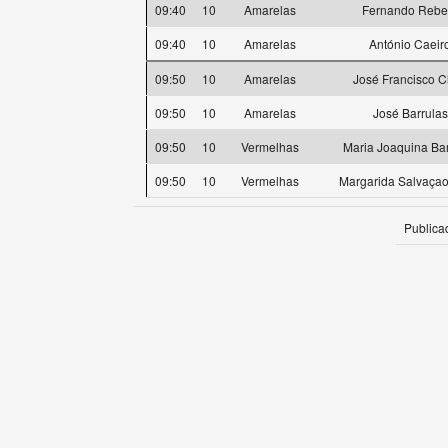
09:40
10
Amarelas
Fernando Rebe
09:40
10
Amarelas
António Caeir
09:50
10
Amarelas
José Francisco C
09:50
10
Amarelas
José Barrulas
09:50
10
Vermelhas
Maria Joaquina Bar
09:50
10
Vermelhas
Margarida Salvaçao
Publica