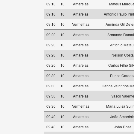
09:10
10
Amarelas
Mateus Marqu
09:10
10
Amarelas
António Paulo Pin
09:10
10
Vermelhas
Arminda Gil Dete
09:20
10
Amarelas
Armando Ramal
09:20
10
Amarelas
António Mateu
09:20
10
Amarelas
Nelson Costa
09:20
10
Amarelas
Carlos Filhó Sil
09:30
10
Amarelas
Eurico Cardos
09:30
10
Amarelas
Carlos Vairinhos M
09:30
10
Amarelas
Vasco Valent
09:30
10
Vermelhas
Maria Luisa Sull
09:40
10
Amarelas
João Ambrósi
09:40
10
Amarelas
João Rosa