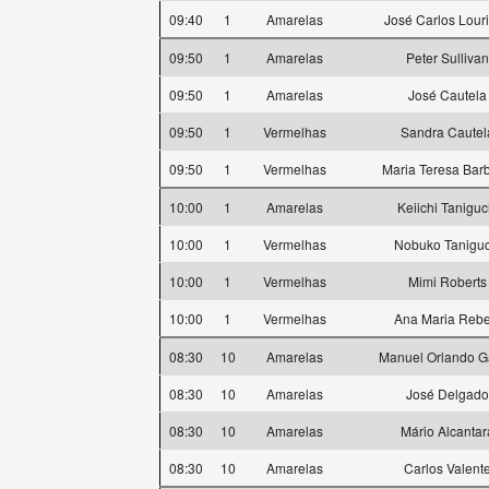
09:40
1
Amarelas
José Carlos Lour
09:50
1
Amarelas
Peter Sullivan
09:50
1
Amarelas
José Cautela
09:50
1
Vermelhas
Sandra Cautel
09:50
1
Vermelhas
Maria Teresa Bar
10:00
1
Amarelas
Keiichi Taniguc
10:00
1
Vermelhas
Nobuko Taniguc
10:00
1
Vermelhas
Mimi Roberts
10:00
1
Vermelhas
Ana Maria Rebe
08:30
10
Amarelas
Manuel Orlando G
08:30
10
Amarelas
José Delgado
08:30
10
Amarelas
Mário Alcantar
08:30
10
Amarelas
Carlos Valent