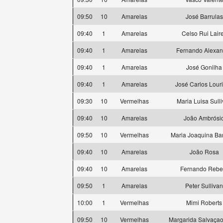
09:50
10
Amarelas
José Barrulas
09:40
1
Amarelas
Celso Rui Lair
09:40
1
Amarelas
Fernando Alexan
09:40
1
Amarelas
José Gonilha
09:40
1
Amarelas
José Carlos Lour
09:30
10
Vermelhas
Maria Luisa Sull
09:40
10
Amarelas
João Ambrósi
09:50
10
Vermelhas
Maria Joaquina Bar
09:40
10
Amarelas
João Rosa
09:40
10
Amarelas
Fernando Rebe
09:50
1
Amarelas
Peter Sullivan
10:00
1
Vermelhas
Mimi Roberts
09:50
10
Vermelhas
Margarida Salvaçao