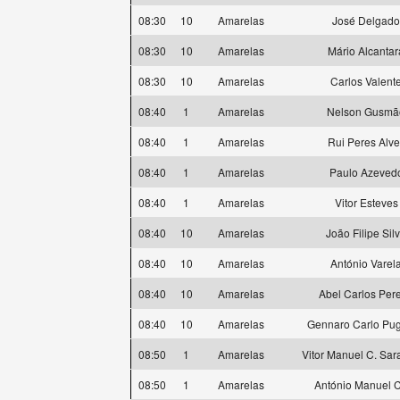
08:30
10
Amarelas
José Delgado
08:30
10
Amarelas
Mário Alcantar
08:30
10
Amarelas
Carlos Valent
08:40
1
Amarelas
Nelson Gusmã
08:40
1
Amarelas
Rui Peres Alve
08:40
1
Amarelas
Paulo Azeved
08:40
1
Amarelas
Vitor Esteves
08:40
10
Amarelas
João Filipe Sil
08:40
10
Amarelas
António Varel
08:40
10
Amarelas
Abel Carlos Pere
08:40
10
Amarelas
Gennaro Carlo Pug
08:50
1
Amarelas
Vitor Manuel C. Sa
08:50
1
Amarelas
António Manuel 