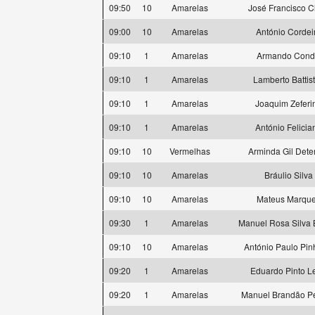
09:50
10
Amarelas
José Francisco C
09:00
10
Amarelas
António Cordei
09:10
1
Amarelas
Armando Con
09:10
1
Amarelas
Lamberto Battist
09:10
1
Amarelas
Joaquim Zeferi
09:10
1
Amarelas
António Felicia
09:10
10
Vermelhas
Arminda Gil Dete
09:10
10
Amarelas
Bráulio Silva
09:10
10
Amarelas
Mateus Marqu
09:30
1
Amarelas
Manuel Rosa Silva 
09:10
10
Amarelas
António Paulo Pin
09:20
1
Amarelas
Eduardo Pinto Le
09:20
1
Amarelas
Manuel Brandão Pe