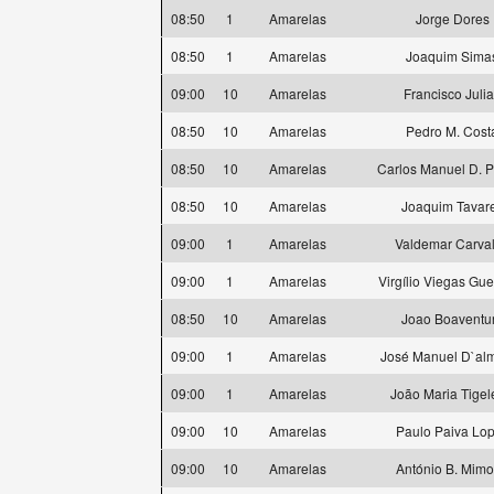
08:50
1
Amarelas
Jorge Dores
08:50
1
Amarelas
Joaquim Sima
09:00
10
Amarelas
Francisco Juli
08:50
10
Amarelas
Pedro M. Cost
08:50
10
Amarelas
Carlos Manuel D. 
08:50
10
Amarelas
Joaquim Tavar
09:00
1
Amarelas
Valdemar Carva
09:00
1
Amarelas
Virgílio Viegas Gue
08:50
10
Amarelas
Joao Boaventu
09:00
1
Amarelas
José Manuel D`al
09:00
1
Amarelas
João Maria Tigel
09:00
10
Amarelas
Paulo Paiva Lo
09:00
10
Amarelas
António B. Mim