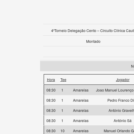
4ºTorneio Delegação Cento – Circuito Clínica Caut
Montado
N
Hora
Tee
Jogador
08:30
1
Amarelas
Joao Manuel Lourenço
08:30
1
Amarelas
Pedro Franco D
08:30
1
Amarelas
António Gravel
08:30
1
Amarelas
António Sá
08:30
10
Amarelas
Manuel Orlando G