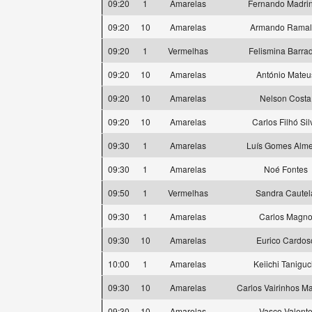
09:20
1
Amarelas
Fernando Madri
09:20
10
Amarelas
Armando Ramal
09:20
1
Vermelhas
Felismina Barra
09:20
10
Amarelas
António Mateu
09:20
10
Amarelas
Nelson Costa
09:20
10
Amarelas
Carlos Filhó Sil
09:30
1
Amarelas
Luís Gomes Alme
09:30
1
Amarelas
Noé Fontes
09:50
1
Vermelhas
Sandra Cautel
09:30
1
Amarelas
Carlos Magn
09:30
10
Amarelas
Eurico Cardos
10:00
1
Amarelas
Keiichi Taniguc
09:30
10
Amarelas
Carlos Vairinhos M
09:30
10
Amarelas
Vasco Valent