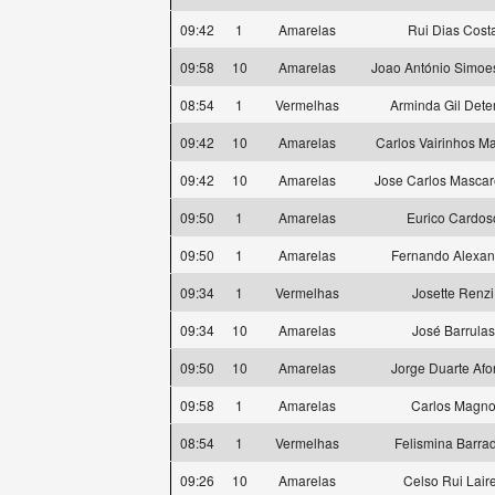
09:42
1
Amarelas
Rui Dias Cost
09:58
10
Amarelas
Joao António Simoes
08:54
1
Vermelhas
Arminda Gil Dete
09:42
10
Amarelas
Carlos Vairinhos M
09:42
10
Amarelas
Jose Carlos Masca
09:50
1
Amarelas
Eurico Cardos
09:50
1
Amarelas
Fernando Alexan
09:34
1
Vermelhas
Josette Renzi
09:34
10
Amarelas
José Barrulas
09:50
10
Amarelas
Jorge Duarte Af
09:58
1
Amarelas
Carlos Magn
08:54
1
Vermelhas
Felismina Barra
09:26
10
Amarelas
Celso Rui Lair