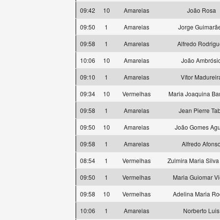
09:42
10
Amarelas
João Rosa
09:50
1
Amarelas
Jorge Guimarã
09:58
1
Amarelas
Alfredo Rodrigu
10:06
10
Amarelas
João Ambrósi
09:10
1
Amarelas
Vítor Madureir
09:34
10
Vermelhas
Maria Joaquina Bar
09:58
1
Amarelas
Jean Pierre Ta
09:50
10
Amarelas
João Gomes Agu
09:58
1
Amarelas
Alfredo Afons
08:54
1
Vermelhas
Zulmira Maria Silva
09:50
1
Vermelhas
Maria Guiomar Vi
09:58
10
Vermelhas
Adelina Maria R
10:06
1
Amarelas
Norberto Luis