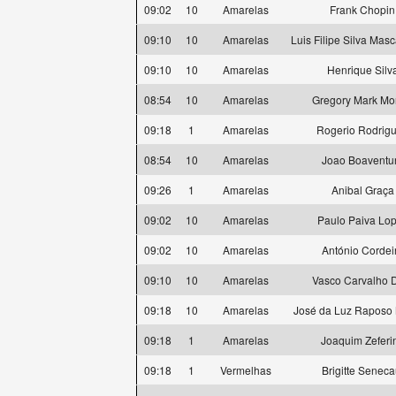
09:02
10
Amarelas
Frank Chopin
09:10
10
Amarelas
Luis Filipe Silva Mas
09:10
10
Amarelas
Henrique Silv
08:54
10
Amarelas
Gregory Mark Mor
09:18
1
Amarelas
Rogerio Rodrig
08:54
10
Amarelas
Joao Boaventu
09:26
1
Amarelas
Anibal Graça
09:02
10
Amarelas
Paulo Paiva Lo
09:02
10
Amarelas
António Cordei
09:10
10
Amarelas
Vasco Carvalho 
09:18
10
Amarelas
José da Luz Raposo
09:18
1
Amarelas
Joaquim Zeferi
09:18
1
Vermelhas
Brigitte Seneca