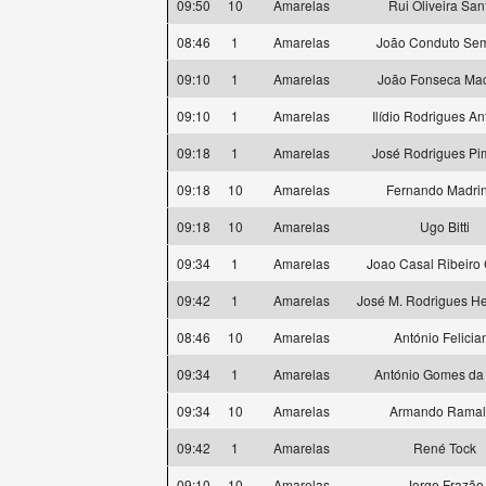
09:50
10
Amarelas
Rui Oliveira San
08:46
1
Amarelas
João Conduto Se
09:10
1
Amarelas
João Fonseca Ma
09:10
1
Amarelas
Ilídio Rodrigues A
09:18
1
Amarelas
José Rodrigues Pi
09:18
10
Amarelas
Fernando Madri
09:18
10
Amarelas
Ugo Bitti
09:34
1
Amarelas
Joao Casal Ribeiro 
09:42
1
Amarelas
José M. Rodrigues H
08:46
10
Amarelas
António Felicia
09:34
1
Amarelas
António Gomes da 
09:34
10
Amarelas
Armando Ramal
09:42
1
Amarelas
René Tock
09:10
10
Amarelas
Jorge Frazão