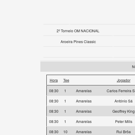
2º Torneio OM NACIONAL
Aroeira Pines Classic
N
Hora
Tee
Jogador
08:30
1
Amarelas
Carlos Ferreira S
08:30
1
Amarelas
António Sá
08:30
1
Amarelas
Geoffrey King
08:30
1
Amarelas
Peter Mills
08:30
10
Amarelas
Rui Brôa