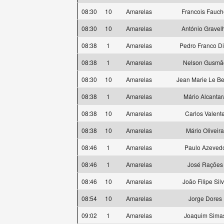
08:30
10
Amarelas
Francois Fauch
08:30
10
Amarelas
António Gravel
08:38
1
Amarelas
Pedro Franco D
08:38
1
Amarelas
Nelson Gusmã
08:30
10
Amarelas
Jean Marie Le Be
08:38
1
Amarelas
Mário Alcantar
08:38
10
Amarelas
Carlos Valent
08:38
10
Amarelas
Mário Oliveira
08:46
1
Amarelas
Paulo Azeved
08:46
1
Amarelas
José Rações
08:46
10
Amarelas
João Filipe Sil
08:54
10
Amarelas
Jorge Dores
09:02
1
Amarelas
Joaquim Sima