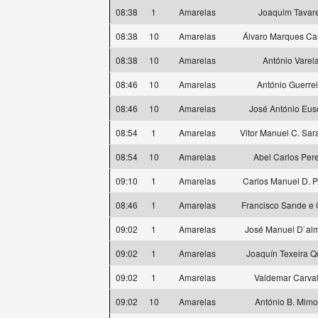
08:38
1
Amarelas
Joaquim Tavar
08:38
10
Amarelas
Álvaro Marques Ca
08:38
10
Amarelas
António Varel
08:46
10
Amarelas
António Guerrei
08:46
10
Amarelas
José António Eus
08:54
1
Amarelas
Vitor Manuel C. Sa
08:54
10
Amarelas
Abel Carlos Pere
09:10
1
Amarelas
Carlos Manuel D. 
08:46
1
Amarelas
Francisco Sande e 
09:02
1
Amarelas
José Manuel D`al
09:02
1
Amarelas
Joaquín Texeira Q
09:02
1
Amarelas
Valdemar Carva
09:02
10
Amarelas
António B. Mim