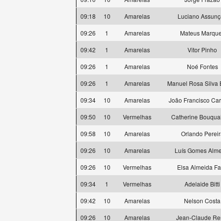
09:18
10
Amarelas
Luciano Assunç
09:26
1
Amarelas
Mateus Marqu
09:42
1
Amarelas
Vitor Pinho
09:26
1
Amarelas
Noé Fontes
09:26
1
Amarelas
Manuel Rosa Silva 
09:34
10
Amarelas
João Francisco Ca
09:50
10
Vermelhas
Catherine Bouqu
09:58
10
Amarelas
Orlando Pereir
09:26
10
Amarelas
Luís Gomes Alme
09:26
10
Vermelhas
Elsa Almeida Fa
09:34
1
Vermelhas
Adelaide Bitti
09:42
10
Amarelas
Nelson Costa
09:26
10
Amarelas
Jean-Claude Re