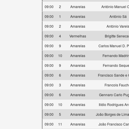
09:00
2
Amarelas
António Manuel 
09:00
1
Amarelas
António Sá
09:00
2
Amarelas
António Varel
09:00
4
Vermelhas
Brigitte Seneca
09:00
9
Amarelas
Carlos Manuel D. 
09:00
10
Amarelas
Fernando Madri
09:00
9
Amarelas
Fernando Seque
09:00
6
Amarelas
Francisco Sande e 
09:00
3
Amarelas
Francois Fauch
09:00
6
Amarelas
Gennaro Carlo Pug
09:00
10
Amarelas
Ilídio Rodrigues A
09:00
5
Amarelas
João Borges de Lima
09:00
11
Amarelas
João Francisco Ca