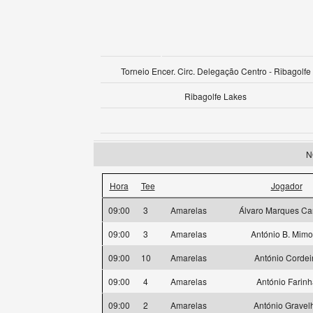
Torneio Encer. Circ. Delegação Centro - Ribagolfe
Ribagolfe Lakes
N
Hora
Tee
Jogador
09:00
3
Amarelas
Álvaro Marques Ca
09:00
3
Amarelas
António B. Mim
09:00
10
Amarelas
António Cordei
09:00
4
Amarelas
António Farinh
09:00
2
Amarelas
António Gravel