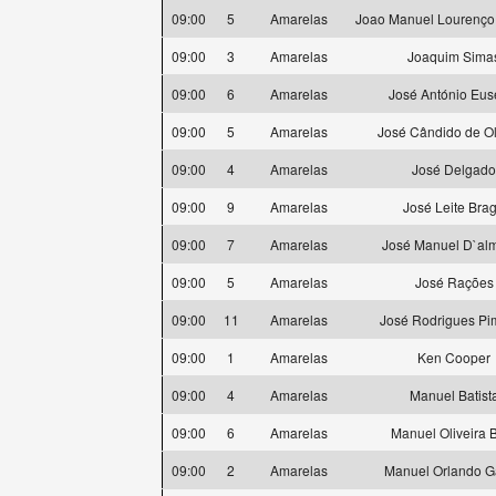
09:00
5
Amarelas
Joao Manuel Lourenço
09:00
3
Amarelas
Joaquim Sima
09:00
6
Amarelas
José António Eus
09:00
5
Amarelas
José Cândido de Ol
09:00
4
Amarelas
José Delgado
09:00
9
Amarelas
José Leite Bra
09:00
7
Amarelas
José Manuel D`al
09:00
5
Amarelas
José Rações
09:00
11
Amarelas
José Rodrigues Pi
09:00
1
Amarelas
Ken Cooper
09:00
4
Amarelas
Manuel Batist
09:00
6
Amarelas
Manuel Oliveira 
09:00
2
Amarelas
Manuel Orlando G