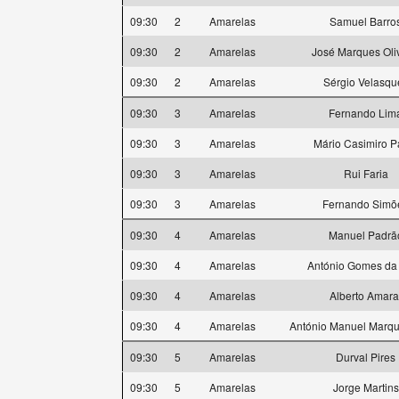
09:30
2
Amarelas
Samuel Barro
09:30
2
Amarelas
José Marques Oli
09:30
2
Amarelas
Sérgio Velasqu
09:30
3
Amarelas
Fernando Lim
09:30
3
Amarelas
Mário Casimiro P
09:30
3
Amarelas
Rui Faria
09:30
3
Amarelas
Fernando Simõ
09:30
4
Amarelas
Manuel Padrã
09:30
4
Amarelas
António Gomes da 
09:30
4
Amarelas
Alberto Amara
09:30
4
Amarelas
António Manuel Marqu
09:30
5
Amarelas
Durval Pires
09:30
5
Amarelas
Jorge Martins