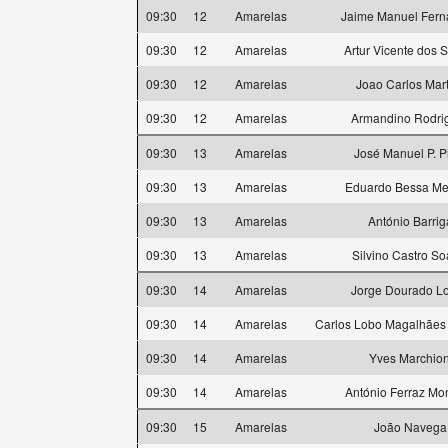
09:30
12
Amarelas
Jaime Manuel Fer
09:30
12
Amarelas
Artur Vicente dos 
09:30
12
Amarelas
Joao Carlos Mart
09:30
12
Amarelas
Armandino Rodri
09:30
13
Amarelas
José Manuel P. P
09:30
13
Amarelas
Eduardo Bessa M
09:30
13
Amarelas
António Barrig
09:30
13
Amarelas
Silvino Castro So
09:30
14
Amarelas
Jorge Dourado L
09:30
14
Amarelas
Carlos Lobo Magalhães
09:30
14
Amarelas
Yves Marchion
09:30
14
Amarelas
António Ferraz Mon
09:30
15
Amarelas
João Navega