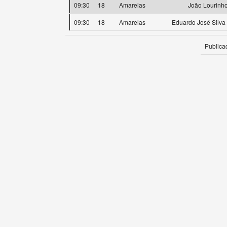
09:30
18
Amarelas
João Lourinh
09:30
18
Amarelas
Eduardo José Silva 
Publica