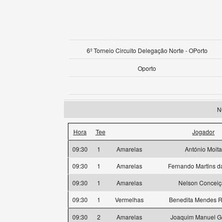
6º Torneio Circuito Delegação Norte - OPorto
Oporto
N
Hora
Tee
Jogador
09:30
1
Amarelas
António Moita
09:30
1
Amarelas
Fernando Martins da
09:30
1
Amarelas
Nelson Concei
09:30
1
Vermelhas
Benedita Mendes R
09:30
2
Amarelas
Joaquim Manuel 