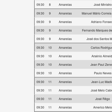
09:30
8
Amarelas
José Ministro
09:30
9
Amarelas
Manuel Mário Correia
09:30
9
Amarelas
Adriano Fonse
09:30
9
Amarelas
Fernando Marques de 
09:30
9
Amarelas
José dos Santos M
09:30
10
Amarelas
Carlos Rodrigu
09:30
10
Amarelas
Arsénio Almei
09:30
10
Amarelas
Jean Paul Zene
09:30
10
Amarelas
Paulo Neves
09:30
11
Amarelas
Jean-Luc Madi
09:30
11
Amarelas
José Melo Cabr
09:30
11
Amarelas
José Rêgo
09:30
11
Amarelas
Americo Melo