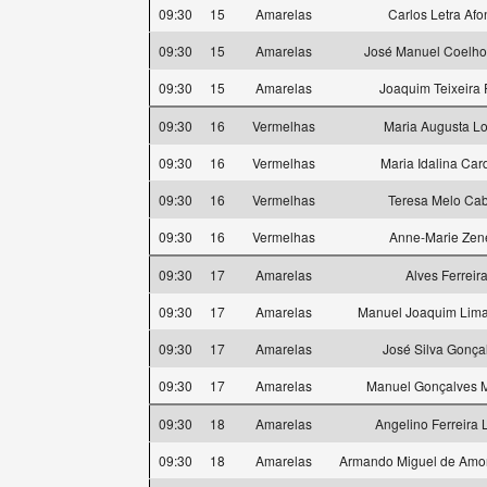
09:30
15
Amarelas
Carlos Letra Afo
09:30
15
Amarelas
José Manuel Coelh
09:30
15
Amarelas
Joaquim Teixeira 
09:30
16
Vermelhas
Maria Augusta L
09:30
16
Vermelhas
Maria Idalina Car
09:30
16
Vermelhas
Teresa Melo Cab
09:30
16
Vermelhas
Anne-Marie Zen
09:30
17
Amarelas
Alves Ferreir
09:30
17
Amarelas
Manuel Joaquim Lima
09:30
17
Amarelas
José Silva Gonça
09:30
17
Amarelas
Manuel Gonçalves M
09:30
18
Amarelas
Angelino Ferreira 
09:30
18
Amarelas
Armando Miguel de Amor