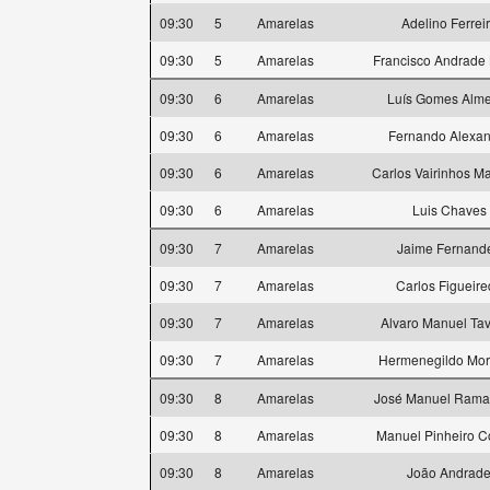
09:30
5
Amarelas
Adelino Ferrei
09:30
5
Amarelas
Francisco Andrade
09:30
6
Amarelas
Luís Gomes Alm
09:30
6
Amarelas
Fernando Alexan
09:30
6
Amarelas
Carlos Vairinhos M
09:30
6
Amarelas
Luis Chaves
09:30
7
Amarelas
Jaime Fernand
09:30
7
Amarelas
Carlos Figueire
09:30
7
Amarelas
Alvaro Manuel Ta
09:30
7
Amarelas
Hermenegildo Mo
09:30
8
Amarelas
José Manuel Ramal
09:30
8
Amarelas
Manuel Pinheiro C
09:30
8
Amarelas
João Andrad