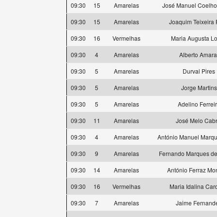
09:30
15
Amarelas
José Manuel Coelh
09:30
15
Amarelas
Joaquim Teixeira 
09:30
16
Vermelhas
Maria Augusta L
09:30
4
Amarelas
Alberto Amara
09:30
5
Amarelas
Durval Pires
09:30
5
Amarelas
Jorge Martins
09:30
5
Amarelas
Adelino Ferrei
09:30
11
Amarelas
José Melo Cabr
09:30
4
Amarelas
António Manuel Marqu
09:30
9
Amarelas
Fernando Marques de 
09:30
14
Amarelas
António Ferraz Mon
09:30
16
Vermelhas
Maria Idalina Car
09:30
7
Amarelas
Jaime Fernand