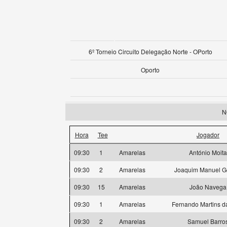
6º Torneio Circuito Delegação Norte - OPorto
Oporto
N
Hora
Tee
Jogador
09:30
1
Amarelas
António Moita
09:30
2
Amarelas
Joaquim Manuel 
09:30
15
Amarelas
João Navega
09:30
1
Amarelas
Fernando Martins da
09:30
2
Amarelas
Samuel Barro