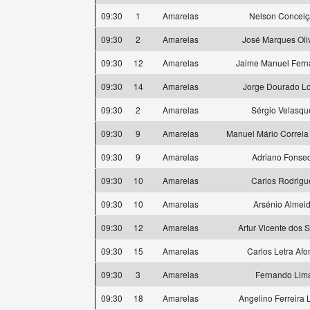
09:30
1
Amarelas
Nelson Concei
09:30
2
Amarelas
José Marques Oli
09:30
12
Amarelas
Jaime Manuel Fer
09:30
14
Amarelas
Jorge Dourado L
09:30
2
Amarelas
Sérgio Velasqu
09:30
9
Amarelas
Manuel Mário Correia
09:30
9
Amarelas
Adriano Fonse
09:30
10
Amarelas
Carlos Rodrigu
09:30
10
Amarelas
Arsénio Almei
09:30
12
Amarelas
Artur Vicente dos 
09:30
15
Amarelas
Carlos Letra Afo
09:30
3
Amarelas
Fernando Lim
09:30
18
Amarelas
Angelino Ferreira 