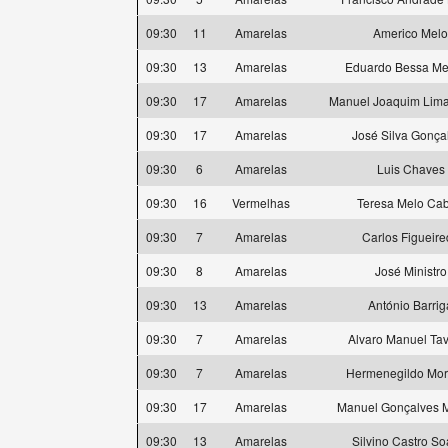
09:30
11
Amarelas
Americo Melo
09:30
13
Amarelas
Eduardo Bessa M
09:30
17
Amarelas
Manuel Joaquim Lima
09:30
17
Amarelas
José Silva Gonça
09:30
6
Amarelas
Luis Chaves
09:30
16
Vermelhas
Teresa Melo Cab
09:30
7
Amarelas
Carlos Figueire
09:30
8
Amarelas
José Ministro
09:30
13
Amarelas
António Barrig
09:30
7
Amarelas
Alvaro Manuel Ta
09:30
7
Amarelas
Hermenegildo Mo
09:30
17
Amarelas
Manuel Gonçalves M
09:30
13
Amarelas
Silvino Castro So