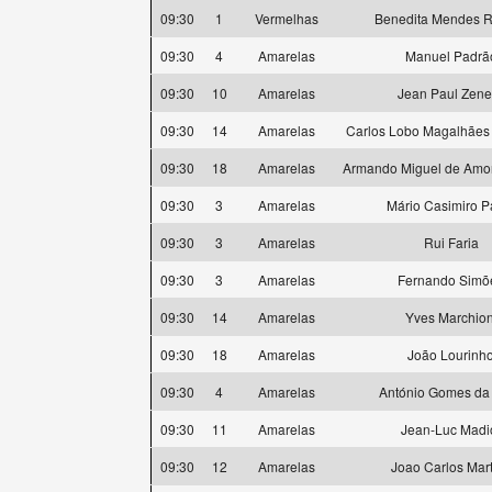
09:30
1
Vermelhas
Benedita Mendes R
09:30
4
Amarelas
Manuel Padrã
09:30
10
Amarelas
Jean Paul Zene
09:30
14
Amarelas
Carlos Lobo Magalhães
09:30
18
Amarelas
Armando Miguel de Amor
09:30
3
Amarelas
Mário Casimiro P
09:30
3
Amarelas
Rui Faria
09:30
3
Amarelas
Fernando Simõ
09:30
14
Amarelas
Yves Marchion
09:30
18
Amarelas
João Lourinh
09:30
4
Amarelas
António Gomes da 
09:30
11
Amarelas
Jean-Luc Madi
09:30
12
Amarelas
Joao Carlos Mart