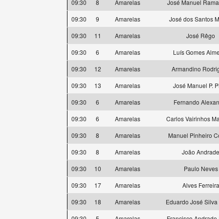
09:30
8
Amarelas
José Manuel Ramal
09:30
9
Amarelas
José dos Santos M
09:30
11
Amarelas
José Rêgo
09:30
6
Amarelas
Luís Gomes Alm
09:30
12
Amarelas
Armandino Rodri
09:30
13
Amarelas
José Manuel P. P
09:30
6
Amarelas
Fernando Alexan
09:30
6
Amarelas
Carlos Vairinhos M
09:30
8
Amarelas
Manuel Pinheiro C
09:30
8
Amarelas
João Andrad
09:30
10
Amarelas
Paulo Neves
09:30
17
Amarelas
Alves Ferreir
09:30
18
Amarelas
Eduardo José Silva 
09:30
5
Amarelas
Francisco Andrade