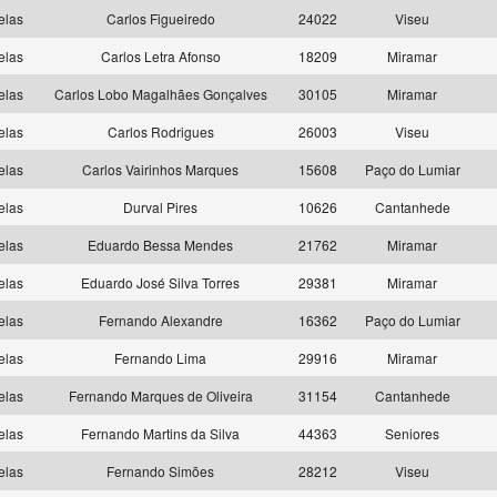
elas
Carlos Figueiredo
24022
Viseu
elas
Carlos Letra Afonso
18209
Miramar
elas
Carlos Lobo Magalhães Gonçalves
30105
Miramar
elas
Carlos Rodrigues
26003
Viseu
elas
Carlos Vairinhos Marques
15608
Paço do Lumiar
elas
Durval Pires
10626
Cantanhede
elas
Eduardo Bessa Mendes
21762
Miramar
elas
Eduardo José Silva Torres
29381
Miramar
elas
Fernando Alexandre
16362
Paço do Lumiar
elas
Fernando Lima
29916
Miramar
elas
Fernando Marques de Oliveira
31154
Cantanhede
elas
Fernando Martins da Silva
44363
Seniores
elas
Fernando Simões
28212
Viseu