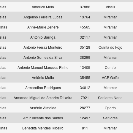
elas
Americo Melo
37886
Viseu
elas
Angelino Ferreira Lucas
13764
Miramar
lhas
Anne-Marie Zenere
45565
Miramar
elas
António Barriga
32117
Miramar
elas
António Ferraz Monteiro
35128
Quinta do Fojo
elas
António Gomes da Silva
38299
Miramar
elas
António Manuel Marques Pinho
13405
Centro
elas
António Moita
35455
ACP Golfe
elas
Armandino Rodrigues
34012
Miramar
elas
Armando Miguel de Amorim Teixeira
7921
Seniores-Norte
elas
Arsénio Almeida
28277
Oporto
elas
Artur Vicente dos Santos
12497
Seniores
lhas
Benedita Mendes Ribeiro
811
Miramar