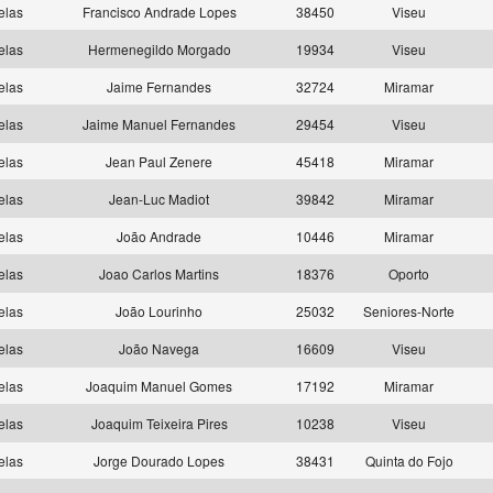
elas
Francisco Andrade Lopes
38450
Viseu
elas
Hermenegildo Morgado
19934
Viseu
elas
Jaime Fernandes
32724
Miramar
elas
Jaime Manuel Fernandes
29454
Viseu
elas
Jean Paul Zenere
45418
Miramar
elas
Jean-Luc Madiot
39842
Miramar
elas
João Andrade
10446
Miramar
elas
Joao Carlos Martins
18376
Oporto
elas
João Lourinho
25032
Seniores-Norte
elas
João Navega
16609
Viseu
elas
Joaquim Manuel Gomes
17192
Miramar
elas
Joaquim Teixeira Pires
10238
Viseu
elas
Jorge Dourado Lopes
38431
Quinta do Fojo