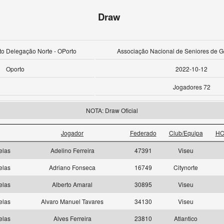
Draw
ito Delegação Norte - OPorto
Associação Nacional de Seniores de Go
Oporto
2022-10-12
Jogadores 72
NOTA: Draw Oficial
Jogador
Federado
Club/Equipa
HC
elas
Adelino Ferreira
47391
Viseu
elas
Adriano Fonseca
16749
Citynorte
elas
Alberto Amaral
30895
Viseu
elas
Alvaro Manuel Tavares
34130
Viseu
elas
Alves Ferreira
23810
Atlantico