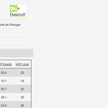
lfe de Portugal
P Exacto
HCP Jogo
20.4
22
15.1
16
20.7
22
28.1
30
24.4
26