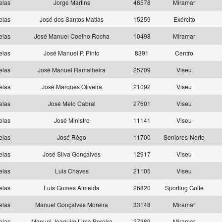
elas
Jorge Martins
48578
Miramar
elas
José dos Santos Matias
15259
Exército
elas
José Manuel Coelho Rocha
10498
Miramar
elas
José Manuel P. Pinto
8391
Centro
elas
José Manuel Ramalheira
25709
Viseu
elas
José Marques Oliveira
21092
Viseu
elas
José Melo Cabral
27601
Viseu
elas
José Ministro
11141
Viseu
elas
José Rêgo
11700
Seniores-Norte
elas
José Silva Gonçalves
12917
Viseu
elas
Luis Chaves
21105
Viseu
elas
Luís Gomes Almeida
26820
Sporting Golfe
elas
Manuel Gonçalves Moreira
33148
Miramar
elas
Manuel Joaquim Lima Pereira
27389
Miramar