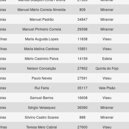
elas
Manuel Mário Correia Almeida
809
Miramar
elas
Manuel Padrão
34847
Miramar
elas
Manuel Pinheiro Correia
29398
Miramar
lhas
Maria Augusta Lopes
11838
Viseu
lhas
Maria Idalina Cardoso
15851
Viseu
elas
Mário Casimiro Paiva
14159
Estela
elas
Nelson Conceição
27952
Quinta do Fojo
elas
Paulo Neves
27591
Viseu
elas
Rui Faria
35117
Vale Pisão
elas
Samuel Barros
16608
Viseu
elas
Sérgio Velasquez
36390
Miramar
elas
Silvino Castro Soares
888
Miramar
lhas
Teresa Melo Cabral
27600
Viseu