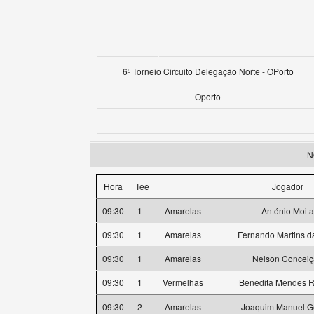
6º Torneio Circuito Delegação Norte - OPorto
Oporto
N
Hora
Tee
Jogador
09:30
1
Amarelas
António Moita
09:30
1
Amarelas
Fernando Martins da
09:30
1
Amarelas
Nelson Concei
09:30
1
Vermelhas
Benedita Mendes R
09:30
2
Amarelas
Joaquim Manuel 