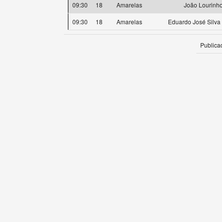
09:30
18
Amarelas
João Lourinh
09:30
18
Amarelas
Eduardo José Silva 
Publica