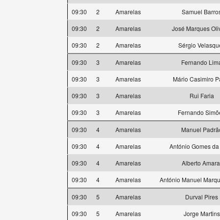
09:30
2
Amarelas
Samuel Barro
09:30
2
Amarelas
José Marques Oli
09:30
2
Amarelas
Sérgio Velasqu
09:30
3
Amarelas
Fernando Lim
09:30
3
Amarelas
Mário Casimiro P
09:30
3
Amarelas
Rui Faria
09:30
3
Amarelas
Fernando Simõ
09:30
4
Amarelas
Manuel Padrã
09:30
4
Amarelas
António Gomes da 
09:30
4
Amarelas
Alberto Amara
09:30
4
Amarelas
António Manuel Marqu
09:30
5
Amarelas
Durval Pires
09:30
5
Amarelas
Jorge Martins