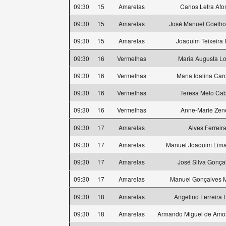
09:30
15
Amarelas
Carlos Letra Afo
09:30
15
Amarelas
José Manuel Coelh
09:30
15
Amarelas
Joaquim Teixeira 
09:30
16
Vermelhas
Maria Augusta L
09:30
16
Vermelhas
Maria Idalina Car
09:30
16
Vermelhas
Teresa Melo Cab
09:30
16
Vermelhas
Anne-Marie Zen
09:30
17
Amarelas
Alves Ferreir
09:30
17
Amarelas
Manuel Joaquim Lima
09:30
17
Amarelas
José Silva Gonça
09:30
17
Amarelas
Manuel Gonçalves M
09:30
18
Amarelas
Angelino Ferreira 
09:30
18
Amarelas
Armando Miguel de Amor