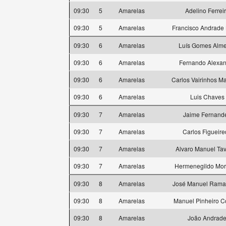
09:30
5
Amarelas
Adelino Ferrei
09:30
5
Amarelas
Francisco Andrade
09:30
6
Amarelas
Luís Gomes Alm
09:30
6
Amarelas
Fernando Alexan
09:30
6
Amarelas
Carlos Vairinhos M
09:30
6
Amarelas
Luis Chaves
09:30
7
Amarelas
Jaime Fernand
09:30
7
Amarelas
Carlos Figueire
09:30
7
Amarelas
Alvaro Manuel Ta
09:30
7
Amarelas
Hermenegildo Mo
09:30
8
Amarelas
José Manuel Ramal
09:30
8
Amarelas
Manuel Pinheiro C
09:30
8
Amarelas
João Andrad