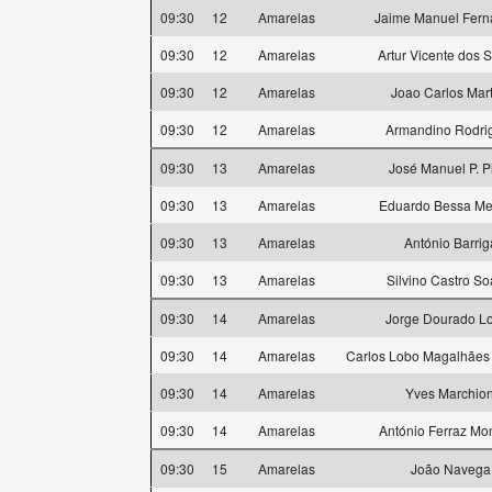
09:30
12
Amarelas
Jaime Manuel Fer
09:30
12
Amarelas
Artur Vicente dos 
09:30
12
Amarelas
Joao Carlos Mart
09:30
12
Amarelas
Armandino Rodri
09:30
13
Amarelas
José Manuel P. P
09:30
13
Amarelas
Eduardo Bessa M
09:30
13
Amarelas
António Barrig
09:30
13
Amarelas
Silvino Castro So
09:30
14
Amarelas
Jorge Dourado L
09:30
14
Amarelas
Carlos Lobo Magalhães
09:30
14
Amarelas
Yves Marchion
09:30
14
Amarelas
António Ferraz Mon
09:30
15
Amarelas
João Navega