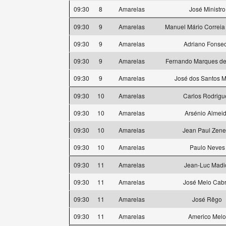
09:30
8
Amarelas
José Ministro
09:30
9
Amarelas
Manuel Mário Correia
09:30
9
Amarelas
Adriano Fonse
09:30
9
Amarelas
Fernando Marques de 
09:30
9
Amarelas
José dos Santos M
09:30
10
Amarelas
Carlos Rodrigu
09:30
10
Amarelas
Arsénio Almei
09:30
10
Amarelas
Jean Paul Zene
09:30
10
Amarelas
Paulo Neves
09:30
11
Amarelas
Jean-Luc Madi
09:30
11
Amarelas
José Melo Cabr
09:30
11
Amarelas
José Rêgo
09:30
11
Amarelas
Americo Melo