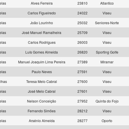
elas
Alves Ferreira
23810
Atlantico
elas
Carlos Figueiredo
24022
Viseu
elas
João Lourinho
25032
Seniores-Norte
elas
José Manuel Ramalheira
25709
Viseu
elas
Carlos Rodrigues
26003
Viseu
elas
Luís Gomes Almeida
26820
Sporting Golfe
elas
Manuel Joaquim Lima Pereira
27389
Miramar
elas
Paulo Neves
27591
Viseu
lhas
Teresa Melo Cabral
27600
Viseu
elas
José Melo Cabral
27601
Viseu
elas
Nelson Conceição
27952
Quinta do Fojo
elas
Fernando Simões
28212
Viseu
elas
Arsénio Almeida
28277
Oporto