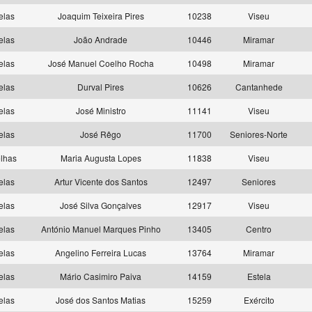
elas
Joaquim Teixeira Pires
10238
Viseu
elas
João Andrade
10446
Miramar
elas
José Manuel Coelho Rocha
10498
Miramar
elas
Durval Pires
10626
Cantanhede
elas
José Ministro
11141
Viseu
elas
José Rêgo
11700
Seniores-Norte
lhas
Maria Augusta Lopes
11838
Viseu
elas
Artur Vicente dos Santos
12497
Seniores
elas
José Silva Gonçalves
12917
Viseu
elas
António Manuel Marques Pinho
13405
Centro
elas
Angelino Ferreira Lucas
13764
Miramar
elas
Mário Casimiro Paiva
14159
Estela
elas
José dos Santos Matias
15259
Exército