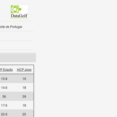
lfe de Portugal
P Exacto
HCP Jogo
15.8
16
14.6
18
36
39
17.6
18
22.9
25