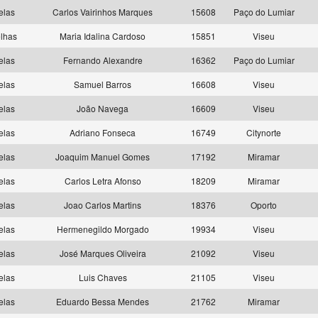
elas
Carlos Vairinhos Marques
15608
Paço do Lumiar
lhas
Maria Idalina Cardoso
15851
Viseu
elas
Fernando Alexandre
16362
Paço do Lumiar
elas
Samuel Barros
16608
Viseu
elas
João Navega
16609
Viseu
elas
Adriano Fonseca
16749
Citynorte
elas
Joaquim Manuel Gomes
17192
Miramar
elas
Carlos Letra Afonso
18209
Miramar
elas
Joao Carlos Martins
18376
Oporto
elas
Hermenegildo Morgado
19934
Viseu
elas
José Marques Oliveira
21092
Viseu
elas
Luis Chaves
21105
Viseu
elas
Eduardo Bessa Mendes
21762
Miramar