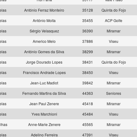
elas
António Ferraz Monteiro
35128
Quinta do Fojo
elas
António Moita
35455
ACP Golfe
elas
Sérgio Velasquez
36390
Miramar
elas
Americo Melo
37886
Viseu
elas
António Gomes da Silva
38299
Miramar
elas
Jorge Dourado Lopes
38431
Quinta do Fojo
elas
Francisco Andrade Lopes
38450
Viseu
elas
Jean-Luc Madiot
39842
Miramar
elas
Fernando Martins da Silva
44363
Seniores
elas
Jean Paul Zenere
45418
Miramar
elas
Yves Marchioni
45484
Viseu
lhas
Anne-Marie Zenere
45565
Miramar
elas
Adelino Ferreira
47391
Viseu