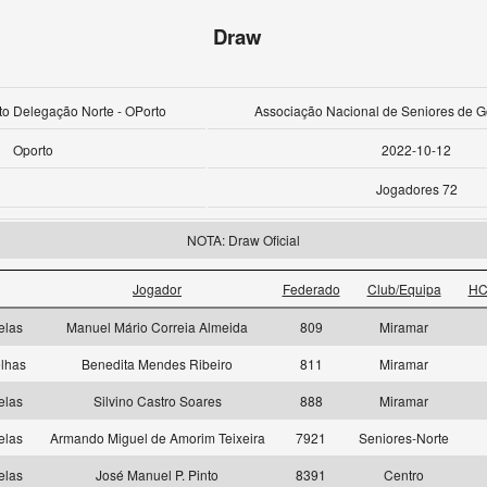
Draw
ito Delegação Norte - OPorto
Associação Nacional de Seniores de Go
Oporto
2022-10-12
Jogadores 72
NOTA: Draw Oficial
Jogador
Federado
Club/Equipa
HC
elas
Manuel Mário Correia Almeida
809
Miramar
lhas
Benedita Mendes Ribeiro
811
Miramar
elas
Silvino Castro Soares
888
Miramar
elas
Armando Miguel de Amorim Teixeira
7921
Seniores-Norte
elas
José Manuel P. Pinto
8391
Centro