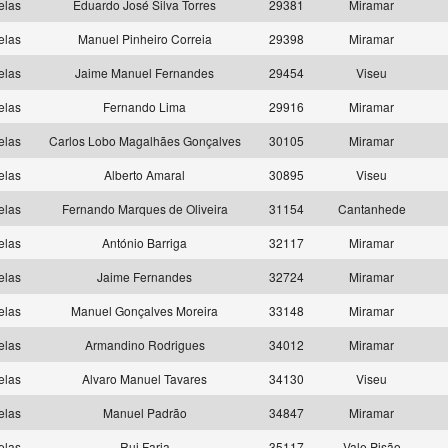
elas
Eduardo José Silva Torres
29381
Miramar
elas
Manuel Pinheiro Correia
29398
Miramar
elas
Jaime Manuel Fernandes
29454
Viseu
elas
Fernando Lima
29916
Miramar
elas
Carlos Lobo Magalhães Gonçalves
30105
Miramar
elas
Alberto Amaral
30895
Viseu
elas
Fernando Marques de Oliveira
31154
Cantanhede
elas
António Barriga
32117
Miramar
elas
Jaime Fernandes
32724
Miramar
elas
Manuel Gonçalves Moreira
33148
Miramar
elas
Armandino Rodrigues
34012
Miramar
elas
Alvaro Manuel Tavares
34130
Viseu
elas
Manuel Padrão
34847
Miramar
elas
Rui Faria
35117
Vale Pisão