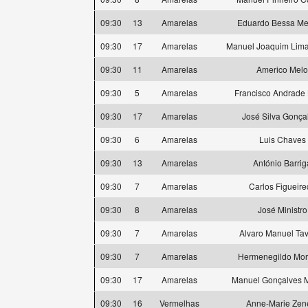
09:30
13
Amarelas
Eduardo Bessa M
09:30
17
Amarelas
Manuel Joaquim Lima
09:30
11
Amarelas
Americo Melo
09:30
5
Amarelas
Francisco Andrade
09:30
17
Amarelas
José Silva Gonça
09:30
6
Amarelas
Luis Chaves
09:30
13
Amarelas
António Barrig
09:30
7
Amarelas
Carlos Figueire
09:30
8
Amarelas
José Ministro
09:30
7
Amarelas
Alvaro Manuel Ta
09:30
7
Amarelas
Hermenegildo Mo
09:30
17
Amarelas
Manuel Gonçalves M
09:30
16
Vermelhas
Anne-Marie Zen