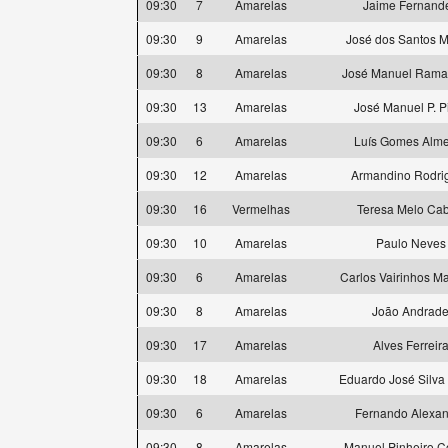
09:30
7
Amarelas
Jaime Fernand
09:30
9
Amarelas
José dos Santos M
09:30
8
Amarelas
José Manuel Ramal
09:30
13
Amarelas
José Manuel P. P
09:30
6
Amarelas
Luís Gomes Alm
09:30
12
Amarelas
Armandino Rodri
09:30
16
Vermelhas
Teresa Melo Cab
09:30
10
Amarelas
Paulo Neves
09:30
6
Amarelas
Carlos Vairinhos M
09:30
8
Amarelas
João Andrad
09:30
17
Amarelas
Alves Ferreir
09:30
18
Amarelas
Eduardo José Silva 
09:30
6
Amarelas
Fernando Alexan
09:30
8
Amarelas
Manuel Pinheiro C