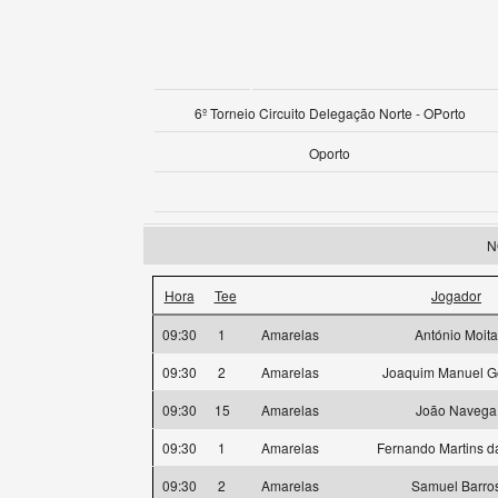
6º Torneio Circuito Delegação Norte - OPorto
Oporto
N
Hora
Tee
Jogador
09:30
1
Amarelas
António Moita
09:30
2
Amarelas
Joaquim Manuel 
09:30
15
Amarelas
João Navega
09:30
1
Amarelas
Fernando Martins da
09:30
2
Amarelas
Samuel Barro