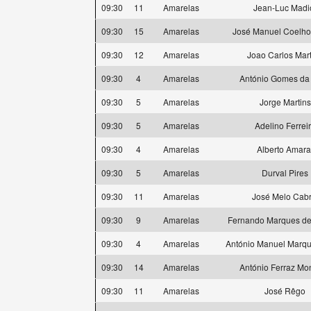
09:30
11
Amarelas
Jean-Luc Madi
09:30
15
Amarelas
José Manuel Coelh
09:30
12
Amarelas
Joao Carlos Mart
09:30
4
Amarelas
António Gomes da 
09:30
5
Amarelas
Jorge Martins
09:30
5
Amarelas
Adelino Ferrei
09:30
4
Amarelas
Alberto Amara
09:30
5
Amarelas
Durval Pires
09:30
11
Amarelas
José Melo Cabr
09:30
9
Amarelas
Fernando Marques de 
09:30
4
Amarelas
António Manuel Marqu
09:30
14
Amarelas
António Ferraz Mon
09:30
11
Amarelas
José Rêgo