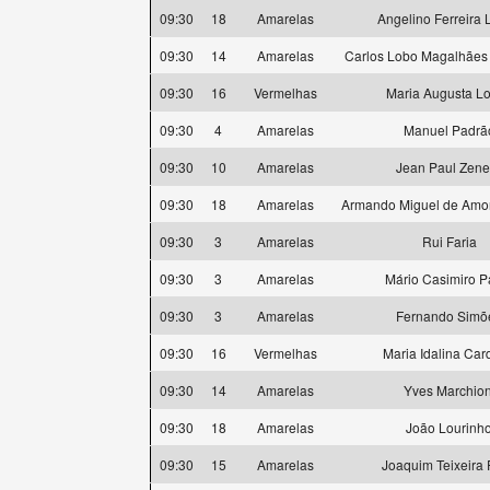
09:30
18
Amarelas
Angelino Ferreira 
09:30
14
Amarelas
Carlos Lobo Magalhães
09:30
16
Vermelhas
Maria Augusta L
09:30
4
Amarelas
Manuel Padrã
09:30
10
Amarelas
Jean Paul Zene
09:30
18
Amarelas
Armando Miguel de Amor
09:30
3
Amarelas
Rui Faria
09:30
3
Amarelas
Mário Casimiro P
09:30
3
Amarelas
Fernando Simõ
09:30
16
Vermelhas
Maria Idalina Car
09:30
14
Amarelas
Yves Marchion
09:30
18
Amarelas
João Lourinh
09:30
15
Amarelas
Joaquim Teixeira 