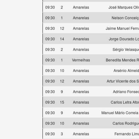
09:30
2
Amarelas
José Marques Oli
09:30
1
Amarelas
Nelson Concei
09:30
12
Amarelas
Jaime Manuel Fer
09:30
14
Amarelas
Jorge Dourado L
09:30
2
Amarelas
Sérgio Velasqu
09:30
1
Vermelhas
Benedita Mendes R
09:30
10
Amarelas
Arsénio Almei
09:30
12
Amarelas
Artur Vicente dos 
09:30
9
Amarelas
Adriano Fonse
09:30
15
Amarelas
Carlos Letra Afo
09:30
9
Amarelas
Manuel Mário Correia
09:30
10
Amarelas
Carlos Rodrigu
09:30
3
Amarelas
Fernando Lim