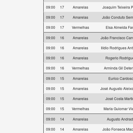
09:00
17
Amarelas
Joaquim Teixeira P
09:00
17
Amarelas
João Conduto Se
09:00
17
Vermelhas
Elsa Almeida Far
09:00
16
Amarelas
João Francisco Car
09:00
16
Amarelas
Ilídio Rodrigues An
09:00
16
Amarelas
Rogerio Rodrigu
09:00
16
Vermelhas
Arminda Gil Deter
09:00
15
Amarelas
Eurico Cardos
09:00
15
Amarelas
José Augusto Aleixo
09:00
15
Amarelas
José Costa Marti
09:00
15
Vermelhas
Maria Guiomar Vie
09:00
14
Amarelas
Augusto Andra
09:00
14
Amarelas
João Fonseca Ma