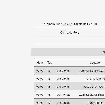
6º Torneio OM ABANCA- Quinta do Peru D2
Quinta do Peru
N
Hora
Tee
Jogador
09:00
18
Amarelas
Amílcar Sousa Ca
09:00
18
Amarelas
António Caeiro
09:00
18
Amarelas
José Jesus Jacin
09:00
18
Vermelhas
Zulmira Maria Silva
09:00
17
Amarelas
Rusty Sousa