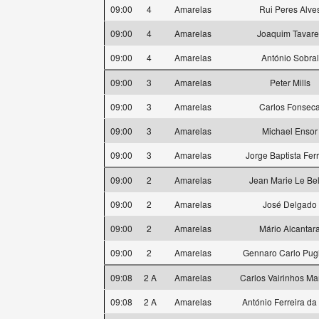
09:00
4
Amarelas
Rui Peres Alve
09:00
4
Amarelas
Joaquim Tavare
09:00
4
Amarelas
António Sobral
09:00
3
Amarelas
Peter Mills
09:00
3
Amarelas
Carlos Fonsec
09:00
3
Amarelas
Michael Ensor
09:00
3
Amarelas
Jorge Baptista Ferr
09:00
2
Amarelas
Jean Marie Le Bel
09:00
2
Amarelas
José Delgado
09:00
2
Amarelas
Mário Alcantar
09:00
2
Amarelas
Gennaro Carlo Pug
09:08
2 A
Amarelas
Carlos Vairinhos M
09:08
2 A
Amarelas
António Ferreira da 