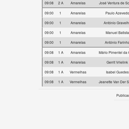
09:08
2 A
Amarelas
José Ventura de S
09:00
1
Amarelas
Paulo Azeved
09:00
1
Amarelas
António Gravel
09:00
1
Amarelas
Manuel Batista
09:00
1
Amarelas
António Farinh
09:08
1 A
Amarelas
Mário Pimentel da 
09:08
1 A
Amarelas
Gerrit Vrielink
09:08
1 A
Vermelhas
Isabel Guedes
09:08
1 A
Vermelhas
Jeanette Van Der S
Publica