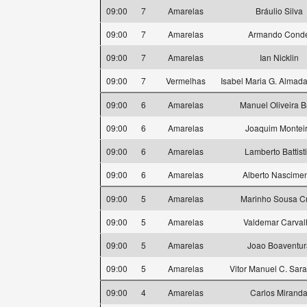
09:00
7
Amarelas
Bráulio Silva
09:00
7
Amarelas
Armando Cond
09:00
7
Amarelas
Ian Nicklin
09:00
7
Vermelhas
Isabel Maria G. Almada
09:00
6
Amarelas
Manuel Oliveira B
09:00
6
Amarelas
Joaquim Montei
09:00
6
Amarelas
Lamberto Battisti
09:00
6
Amarelas
Alberto Nascime
09:00
5
Amarelas
Marinho Sousa C
09:00
5
Amarelas
Valdemar Carval
09:00
5
Amarelas
Joao Boaventur
09:00
5
Amarelas
Vitor Manuel C. Sa
09:00
4
Amarelas
Carlos Mirand