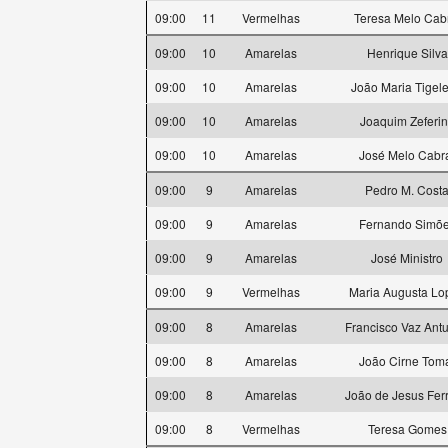
09:00
11
Vermelhas
Teresa Melo Cab
09:00
10
Amarelas
Henrique Silva
09:00
10
Amarelas
João Maria Tigele
09:00
10
Amarelas
Joaquim Zeferi
09:00
10
Amarelas
José Melo Cabr
09:00
9
Amarelas
Pedro M. Cost
09:00
9
Amarelas
Fernando Simõ
09:00
9
Amarelas
José Ministro
09:00
9
Vermelhas
Maria Augusta Lo
09:00
8
Amarelas
Francisco Vaz Ant
09:00
8
Amarelas
João Cirne Tom
09:00
8
Amarelas
João de Jesus Ferr
09:00
8
Vermelhas
Teresa Gomes