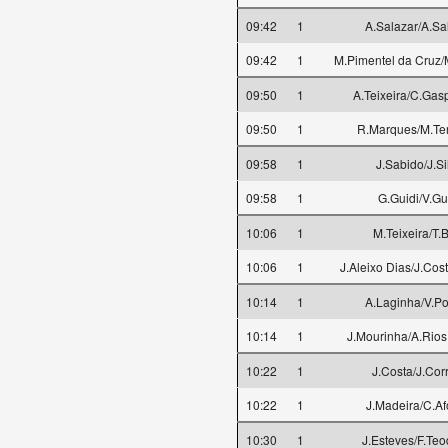
09:42
1
A.Salazar/A.Sa
09:42
1
M.Pimentel da Cruz
09:50
1
A.Teixeira/C.Gas
09:50
1
R.Marques/M.T
09:58
1
J.Sabido/J.Si
09:58
1
G.Guidi/V.Gu
10:06
1
M.Teixeira/T.
10:06
1
J.Aleixo Dias/J.Cos
10:14
1
A.Laginha/V.P
10:14
1
J.Mourinha/A.Rios 
10:22
1
J.Costa/J.Cor
10:22
1
J.Madeira/C.A
10:30
1
J.Esteves/F.Teo