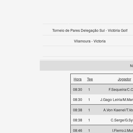
Torneio de Pares Delegação Sul - Victória Golf
Vilamoura - Victoria
N
Hora
Tee
Jogador
08:30
1
F.Sequeira/C.
08:30
1
J.Gago Leiria/M.Mart
08:38
1
A.Von Kaenel/T.V
08:38
1
C.Serge/G.Sy
08:46
1
I.Fierro/J.Mu