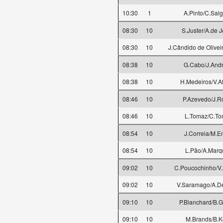
10:30
1
A.Pinto/C.Sal
08:30
10
S.Juster/A.de 
08:30
10
J.Cândido de Olivei
08:38
10
G.Cabo/J.And
08:38
10
H.Medeiros/V.A
08:46
10
P.Azevedo/J.R
08:46
10
L.Tomaz/C.T
08:54
10
J.Correia/M.E
08:54
10
L.Pão/A.Marq
09:02
10
C.Poucochinho/V.
09:02
10
V.Saramago/A.De
09:10
10
P.Blanchard/B.
09:10
10
M.Brands/B.K