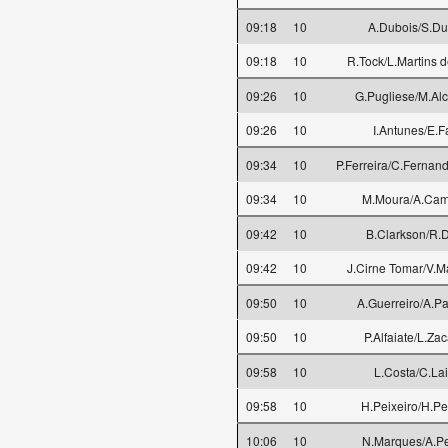
09:18
10
A.Dubois/S.Du
09:18
10
R.Tock/L.Martins 
09:26
10
G.Pugliese/M.Al
09:26
10
I.Antunes/E.F
09:34
10
P.Ferreira/C.Fernan
09:34
10
M.Moura/A.Ca
09:42
10
B.Clarkson/R.D
09:42
10
J.Cirne Tomar/V.M
09:50
10
A.Guerreiro/A.P
09:50
10
P.Alfaiate/L.Zac
09:58
10
L.Costa/C.Lai
09:58
10
H.Peixeiro/H.Pe
10:06
10
N.Marques/A.Pe