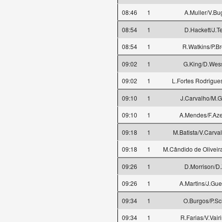
08:46
1
A.Muller/V.B
08:54
1
D.Hackett/J.Te
08:54
1
R.Watkins/P.B
09:02
1
G.King/D.Wes
09:02
1
L.Fortes Rodrigues
09:10
1
J.Carvalho/M.G
09:10
1
A.Mendes/F.Az
09:18
1
M.Batista/V.Carva
09:18
1
M.Cândido de Oliveira
09:26
1
D.Morrison/D.
09:26
1
A.Martins/J.Gue
09:34
1
O.Burgos/P.Sc
09:34
1
R.Farias/V.Vair