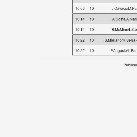
10:06
10
J.Cavaco/M.Pa
10:14
10
A.Costa/A.Mar
10:14
10
B.McMinn/L.Co
10:22
10
S.Mariano/R.Serra
10:22
10
P.Augusto/L.Ba
Publica