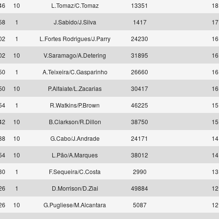
46
10
L.Tomaz/C.Tomaz
13351
18
58
1
J.Sabido/J.Silva
1417
17
02
1
L.Fortes Rodrigues/J.Parry
24230
16
02
10
V.Saramago/A.Detering
31895
16
50
1
A.Teixeira/C.Gasparinho
26660
16
50
10
P.Alfaiate/L.Zacarias
30417
16
54
1
R.Watkins/P.Brown
46225
15
42
10
B.Clarkson/R.Dillon
38750
15
38
10
G.Cabo/J.Andrade
24171
14
54
10
L.Pão/A.Marques
38012
14
30
1
F.Sequeira/C.Costa
2990
13
26
1
D.Morrison/D.Ziai
49884
12
26
10
G.Pugliese/M.Alcantara
5087
12