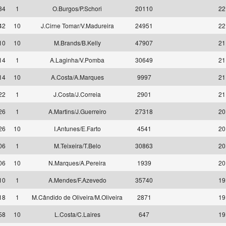
34
1
O.Burgos/P.Schori
20110
22
42
10
J.Cirne Tomar/V.Madureira
24951
22
10
10
M.Brands/B.Kelly
47907
21
14
1
A.Laginha/V.Pomba
30649
21
14
10
A.Costa/A.Marques
9997
21
22
1
J.Costa/J.Correia
2901
21
26
1
A.Martins/J.Guerreiro
27318
20
26
10
I.Antunes/E.Farto
4541
20
06
1
M.Teixeira/T.Belo
30863
20
06
10
N.Marques/A.Pereira
1939
20
10
1
A.Mendes/F.Azevedo
35740
19
18
1
M.Cândido de Oliveira/M.Oliveira
2871
19
58
10
L.Costa/C.Laires
647
19