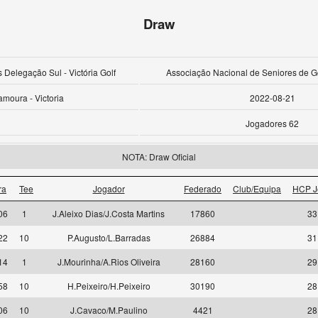
Draw
 Delegação Sul - Victória Golf
Associação Nacional de Seniores de Go
amoura - Victoria
2022-08-21
Jogadores 62
NOTA: Draw Oficial
ra
Tee
Jogador
Federado
Club/Equipa
HCP J
06
1
J.Aleixo Dias/J.Costa Martins
17860
33
22
10
P.Augusto/L.Barradas
26884
31
14
1
J.Mourinha/A.Rios Oliveira
28160
29
58
10
H.Peixeiro/H.Peixeiro
30190
28
06
10
J.Cavaco/M.Paulino
4421
28