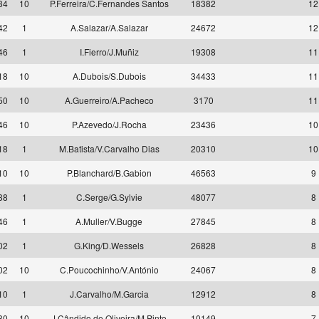
34
10
P.Ferreira/C.Fernandes Santos
18382
12
42
1
A.Salazar/A.Salazar
24672
12
46
1
I.Fierro/J.Muñiz
19308
11
18
10
A.Dubois/S.Dubois
34433
11
50
10
A.Guerreiro/A.Pacheco
3170
11
46
10
P.Azevedo/J.Rocha
23436
10
18
1
M.Batista/V.Carvalho Dias
20310
10
10
10
P.Blanchard/B.Gabion
46563
9
38
1
C.Serge/G.Sylvie
48077
8
46
1
A.Muller/V.Bugge
27845
8
02
1
G.King/D.Wessels
26828
8
02
10
C.Poucochinho/V.António
24067
8
10
1
J.Carvalho/M.Garcia
12912
8
30
10
J.Cândido de Oliveira/M.Pinto
10149
7