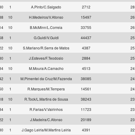
30
1
A.Pinto/C.Salgado
2712
28
38
10
H.Medeiros/V.Afonso
15497
26
14
10
B.McMinn/L.Correia
33755
26
58
1
G.Guidi/V.Guidi
44437
25
22
10
S.Mariano/R.Serra de Matos
4387
25
30
1
J.Esteves/F.Teodosio
2884
25
34
10
M.Moura/A.Camacho
4513
24
42
1
M.Pimentel da Cruz/M.Fazenda
38085
24
50
1
R.Marques/M.Tempera
14561
24
18
10
R.Tock/L.Martins de Sousa
38243
23
34
1
R.Farias/V.Vairinhos
11723
23
22
1
J.Madeira/C.Afonso
20189
23
30
1
J.Gago Leiria/M.Martins Leiria
4391
22