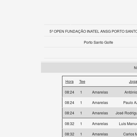
5º OPEN FUNDAÇÃO INATEL ANSG PORTO SANTO
Porto Santo Golfe
N
Hora
Tee
Joga
08:24
1
Amarelas
António
08:24
1
Amarelas
Paulo A
08:24
1
Amarelas
José Rodrig
08:32
1
Amarelas
Luis Manu
08:32
1
Amarelas
Carlos 